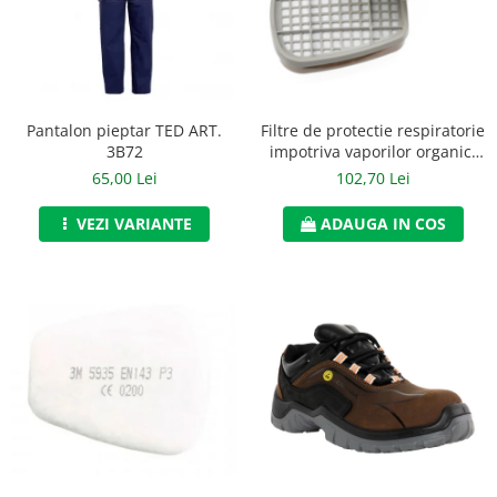
Jachete/Bluze Salopeta
Pantaloni cu pieptar
Pantaloni de lucru
Pantalon pieptar TED ART.
Filtre de protectie respiratorie
Pantaloni scurti
3B72
impotriva vaporilor organici
de tip A2, 3M, art.6D23 (6055)
65,00 Lei
102,70 Lei
Pelerine de ploaie
VEZI VARIANTE
ADAUGA IN COS
Protectie termica
Reflectorizante
Softshell
Sorturi de protectie
Tricouri
Veste
Lucru la Inaltime