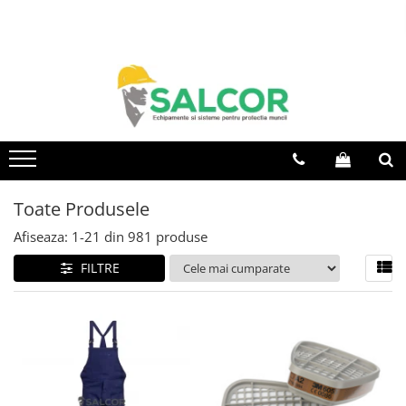
Toate Produsele
Imbracaminte
Accesorii
Articole unica folosinta
Camasi
Toate Produsele
Combinezoane
Afiseaza:
1-
21
din
981
produse
Costum-Salopeta
FILTRE
Halate de lucru
Hanorace
Imbracaminte Femei
Jachete de iarna