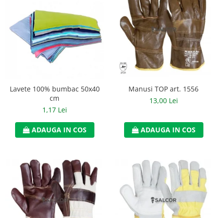
Manusi neopren
Manusi nitril
Manusi piele
Manusi PVC
Manusi textil
Manusi TOP art. 1556
Lavete 100% bumbac 50x40
Manusi tricot impregnat
cm
13,00 Lei
1,17 Lei
Manusi zale
ADAUGA IN COS
ADAUGA IN COS
Outdoor
Imbracaminte Outdoor
Incaltaminte Outdoor
Curatenie si igiena
Protectia capului