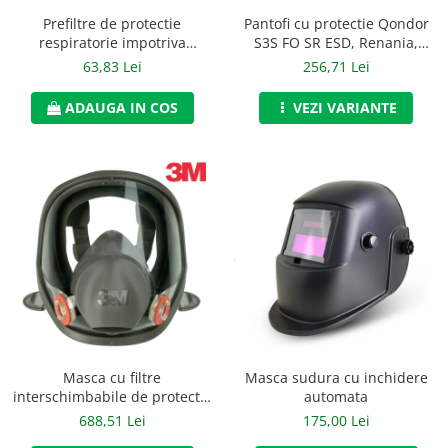
Accesorii alpinism utilitar
Prefiltre de protectie
Pantofi cu protectie Qondor
respiratorie impotriva
S3S FO SR ESD, Renania,
Bucle
particulelor de tip P3, 3M,
art.9A00
63,83 Lei
256,71 Lei
art.6D31 (5935)
Carabiniere
ADAUGA IN COS
VEZI VARIANTE
Centuri
Mijloace de legatura
Opritoare de cadere
Puncte de ancorare
Sisteme de acces in canale
Incaltaminte
Pantofi de protectie
Masca sudura cu inchidere
Masca cu filtre
Sandale de protectie
automata
interschimbabile de protectie
respiratorie, 3M, art.D796
175,00 Lei
688,51 Lei
Bocanci de protectie
(6800)