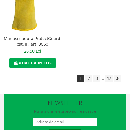
Manusi sudura ProtectGuard,
cat. III, art. 3C50
26,50 Lei
ADAUGA IN COS
1
2
3
47
...
NEWSLETTER
Nu rata ofertele si promotiile noastre