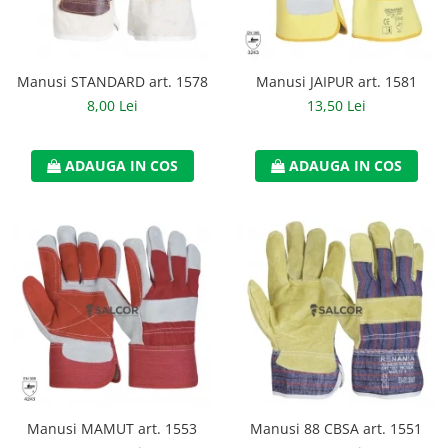
Casti
Caciuli
Manusi STANDARD art. 1578
Manusi JAIPUR art. 1581
Sepci
8,00 Lei
13,50 Lei
Protectie auditiva
Antifoane
ADAUGA IN COS
ADAUGA IN COS
Protectie Respiratorie
Filtre
Semimasti
Protectie vizuala
Ochelari
Viziere de protectie
Semnalizare rutiera
Manusi MAMUT art. 1553
Manusi 88 CBSA art. 1551