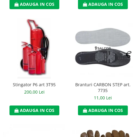
ADAUGA IN COS
ADAUGA IN COS
Accesorii
Cizme de protectie
Incaltaminte alba de protectie
Incaltaminte ESD
Pantofi fara protectie
Protectie chimica
Saboti
Stingator P6 art 3T95
Branturi CARBON STEP art.
Manusi
7735
200,00 Lei
Manecute
11,00 Lei
Manusi fibre speciale
ADAUGA IN COS
ADAUGA IN COS
Manusi fibre speciale impregnate
Manusi latex