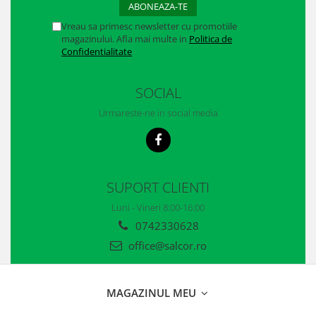
Vreau sa primesc newsletter cu promotiile
magazinului. Afla mai multe in
Politica de
Confidentialitate
SOCIAL
Urmareste-ne in social media
SUPORT CLIENTI
Luni - Vineri 8:00-16:00
0742330628
office@salcor.ro
MAGAZINUL MEU