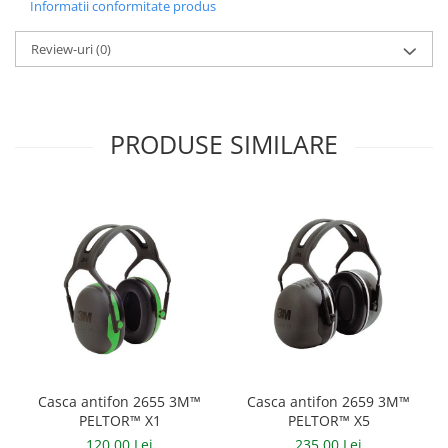
Informatii conformitate produs
Accesorii
Review-uri
(0)
Cizme de protectie
Incaltaminte alba de protectie
Incaltaminte ESD
PRODUSE SIMILARE
Pantofi fara protectie
Protectie chimica
Saboti
Manusi
Manecute
Manusi fibre speciale
Manusi fibre speciale impregnate
Casca antifon 2655 3M™
Casca antifon 2659 3M™
PELTOR™ X1
PELTOR™ X5
Manusi latex
120,00 Lei
235,00 Lei