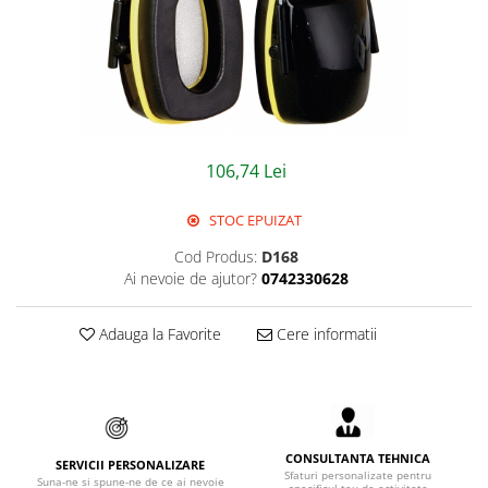
Jachete/Bluze Salopeta
Pantaloni cu pieptar
Pantaloni de lucru
Pantaloni scurti
106,74 Lei
Pelerine de ploaie
STOC EPUIZAT
Protectie termica
Cod Produs:
D168
Reflectorizante
Ai nevoie de ajutor?
0742330628
Softshell
Adauga la Favorite
Cere informatii
Sorturi de protectie
Tricouri
Veste
CONSULTANTA TEHNICA
SERVICII PERSONALIZARE
Lucru la Inaltime
Sfaturi personalizate pentru
Suna-ne si spune-ne de ce ai nevoie