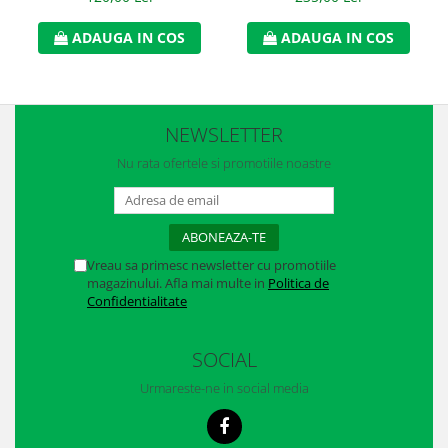
Manusi neopren
ADAUGA IN COS
ADAUGA IN COS
Manusi nitril
Manusi piele
Manusi PVC
NEWSLETTER
Manusi textil
Nu rata ofertele si promotiile noastre
Manusi tricot impregnat
Manusi zale
Vreau sa primesc newsletter cu promotiile
Outdoor
magazinului. Afla mai multe in
Politica de
Confidentialitate
Imbracaminte Outdoor
Incaltaminte Outdoor
SOCIAL
Urmareste-ne in social media
Curatenie si igiena
Protectia capului