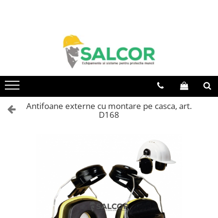
Toate Produsele
Imbracaminte
Accesorii
Articole unica folosinta
Camasi
Antifoane externe cu montare pe casca, art.
D168
Combinezoane
Costum-Salopeta
Halate de lucru
Hanorace
Imbracaminte Femei
Jachete de iarna