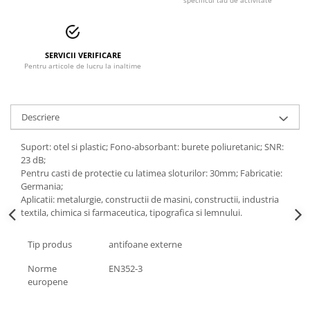
specificul tau de activitate
Accesorii alpinism utilitar
Bucle
SERVICII VERIFICARE
Carabiniere
Pentru articole de lucru la inaltime
Centuri
Mijloace de legatura
Descriere
Opritoare de cadere
Suport: otel si plastic; Fono-absorbant: burete poliuretanic; SNR:
23 dB;
Puncte de ancorare
Pentru casti de protectie cu latimea sloturilor: 30mm; Fabricatie:
Germania;
Sisteme de acces in canale
Aplicatii: metalurgie, constructii de masini, constructii, industria
textila, chimica si farmaceutica, tipografica si lemnului.
Incaltaminte
Tip produs
antifoane externe
Pantofi de protectie
Norme
EN352-3
Sandale de protectie
europene
Bocanci de protectie