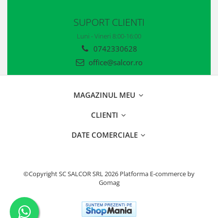
Casti
SUPORT CLIENTI
Caciuli
Luni - Vineri 8:00-16:00
Sepci
0742330628
Protectie auditiva
office@salcor.ro
Antifoane
MAGAZINUL MEU
Protectie Respiratorie
Filtre
CLIENTI
Semimasti
DATE COMERCIALE
Protectie vizuala
Ochelari
©Copyright SC SALCOR SRL 2026
Platforma E-commerce by
Gomag
Viziere de protectie
Semnalizare rutiera