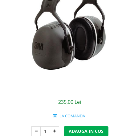
Jachete/Bluze Salopeta
Pantaloni cu pieptar
Pantaloni de lucru
Pantaloni scurti
Pelerine de ploaie
Protectie termica
Reflectorizante
Softshell
Sorturi de protectie
235,00 Lei
Tricouri
LA COMANDA
Veste
ADAUGA IN COS
Lucru la Inaltime