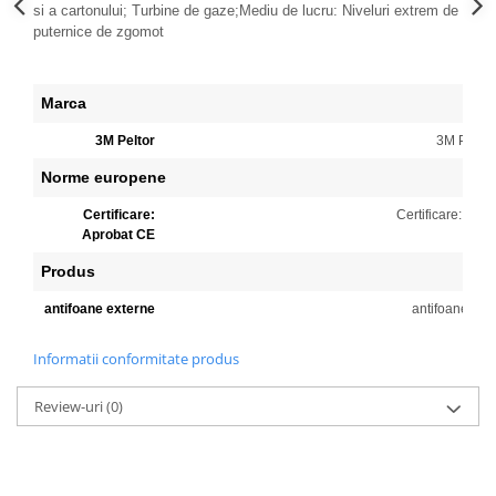
si a cartonului; Turbine de gaze;Mediu de lucru: Niveluri extrem de
Accesorii
puternice de zgomot
Cizme de protectie
Incaltaminte alba de protectie
Marca
3M Peltor
3M Peltor
Incaltaminte ESD
Norme europene
Pantofi fara protectie
Certificare:
Certificare: Apr
Protectie chimica
Aprobat CE
Saboti
Produs
antifoane externe
antifoane ext
Manusi
Manecute
Informatii conformitate produs
Manusi fibre speciale
Review-uri
(0)
Manusi fibre speciale impregnate
Manusi latex