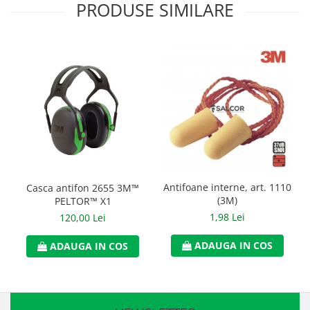
PRODUSE SIMILARE
Manusi neopren
Manusi nitril
Manusi piele
Manusi PVC
Manusi textil
Manusi tricot impregnat
Manusi zale
Antifoane interne, art. 1110
Casca antifon 2655 3M™
Outdoor
(3M)
PELTOR™ X1
Imbracaminte Outdoor
1,98 Lei
120,00 Lei
Incaltaminte Outdoor
ADAUGA IN COS
ADAUGA IN COS
Curatenie si igiena
Protectia capului