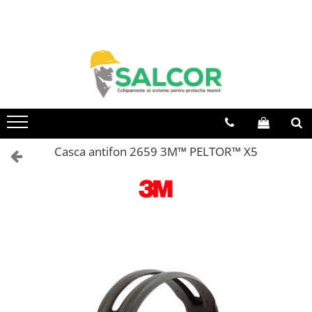
Toate Produsele
Imbracaminte
Accesorii
Articole unica folosinta
Camasi
Casca antifon 2659 3M™ PELTOR™ X5
Combinezoane
Costum-Salopeta
Halate de lucru
Hanorace
Imbracaminte Femei
Jachete de iarna