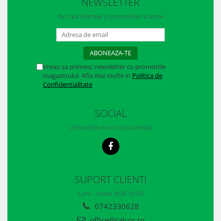
NEWSLETTER
Casti
Nu rata ofertele si promotiile noastre
Caciuli
Sepci
Protectie auditiva
Vreau sa primesc newsletter cu promotiile
magazinului. Afla mai multe in
Politica de
Antifoane
Confidentialitate
Protectie Respiratorie
SOCIAL
Filtre
Urmareste-ne in social media
Semimasti
Protectie vizuala
Ochelari
SUPORT CLIENTI
Viziere de protectie
Luni - Vineri 8:00-16:00
0742330628
Semnalizare rutiera
office@salcor.ro