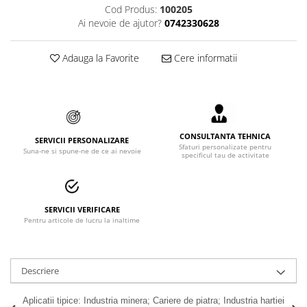
Cod Produs:
100205
Accesorii alpinism utilitar
Ai nevoie de ajutor?
0742330628
Bucle
Adauga la Favorite
Cere informatii
Carabiniere
Centuri
Mijloace de legatura
CONSULTANTA TEHNICA
SERVICII PERSONALIZARE
Opritoare de cadere
Sfaturi personalizate pentru
Suna-ne si spune-ne de ce ai nevoie
specificul tau de activitate
Puncte de ancorare
Sisteme de acces in canale
SERVICII VERIFICARE
Pentru articole de lucru la inaltime
Incaltaminte
Pantofi de protectie
Sandale de protectie
Descriere
Bocanci de protectie
Aplicatii tipice: Industria minera; Cariere de piatra; Industria hartiei