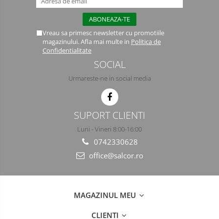
Semimasti
Ochelari
Vreau sa primesc newsletter cu promotiile
magazinului. Afla mai multe in
Politica de
Viziere de protectie
Confidentialitate
SOCIAL
Urmareste-ne in social media
SUPORT CLIENTI
Luni - Vineri 8:00-16:00
0742330628
office@salcor.ro
MAGAZINUL MEU
CLIENTI