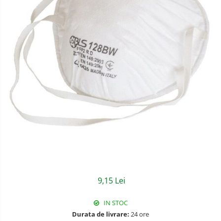
Semnalizare rutiera
Jachete/Bluze Salopeta
Pantaloni cu pieptar
Pantaloni de lucru
Pantaloni scurti
Pelerine de ploaie
Protectie termica
Reflectorizante
Softshell
Sorturi de protectie
Tricouri
9,15 Lei
Veste
IN STOC
Durata de livrare:
24 ore
Accesorii alpinism utilitar