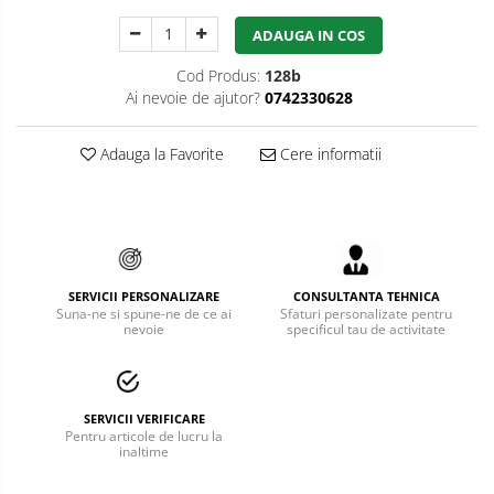
Bucle
ADAUGA IN COS
Carabiniere
Cod Produs:
128b
Ai nevoie de ajutor?
0742330628
Centuri
Adauga la Favorite
Cere informatii
Mijloace de legatura
Opritoare de cadere
Puncte de ancorare
Sisteme de acces in canale
SERVICII PERSONALIZARE
CONSULTANTA TEHNICA
Suna-ne si spune-ne de ce ai
Sfaturi personalizate pentru
Pantofi de protectie
nevoie
specificul tau de activitate
Sandale de protectie
Bocanci de protectie
SERVICII VERIFICARE
Pentru articole de lucru la
Accesorii
inaltime
Cizme de protectie