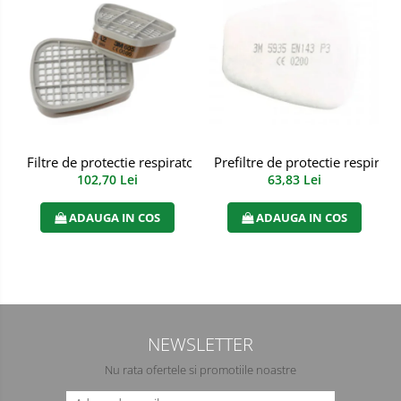
Manusi PVC
Manusi textil
Manusi tricot impregnat
Manusi zale
Filtre de protectie respiratorie impotriva vaporilor organici 
Prefiltre de protectie respirat
Imbracaminte Outdoor
102,70 Lei
63,83 Lei
Incaltaminte Outdoor
ADAUGA IN COS
ADAUGA IN COS
Casti
Caciuli
Sepci
NEWSLETTER
Antifoane
Nu rata ofertele si promotiile noastre
Filtre