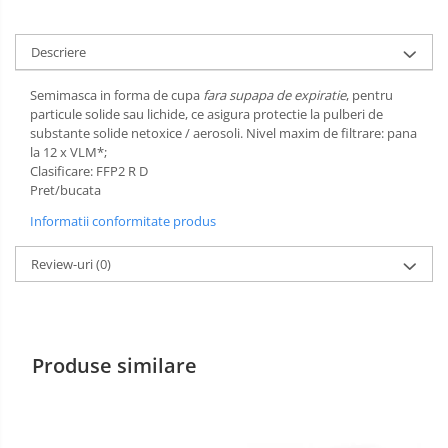
Incaltaminte alba de protectie
Descriere
Incaltaminte ESD
Semimasca in forma de cupa
fara supapa de expiratie
, pentru
Pantofi fara protectie
particule solide sau lichide, ce asigura protectie la pulberi de
substante solide netoxice / aerosoli. Nivel maxim de filtrare: pana
Protectie chimica
la 12 x VLM*;
Clasificare: FFP2 R D
Saboti
Pret/bucata
Informatii conformitate produs
Manecute
Manusi fibre speciale
Review-uri
(0)
Manusi fibre speciale impregnate
Manusi latex
Produse similare
Manusi neopren
Manusi nitril
Manusi piele