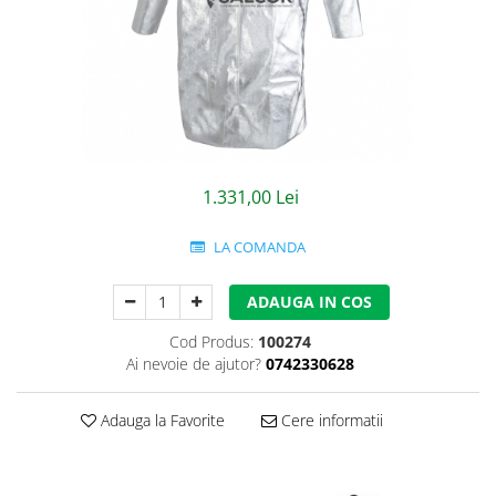
Jachete/Bluze Salopeta
Pantaloni cu pieptar
Pantaloni de lucru
Pantaloni scurti
Pelerine de ploaie
1.331,00 Lei
Protectie termica
LA COMANDA
Reflectorizante
ADAUGA IN COS
Softshell
Cod Produs:
100274
Sorturi de protectie
Ai nevoie de ajutor?
0742330628
Tricouri
Adauga la Favorite
Cere informatii
Veste
Lucru la Inaltime