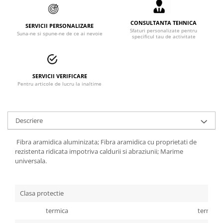
Accesorii alpinism utilitar
CONSULTANTA TEHNICA
SERVICII PERSONALIZARE
Bucle
Sfaturi personalizate pentru
Suna-ne si spune-ne de ce ai nevoie
specificul tau de activitate
Carabiniere
Centuri
SERVICII VERIFICARE
Mijloace de legatura
Pentru articole de lucru la inaltime
Opritoare de cadere
Descriere
Puncte de ancorare
Sisteme de acces in canale
Fibra aramidica aluminizata; Fibra aramidica cu proprietati de
rezistenta ridicata impotriva caldurii si abraziunii; Marime
universala.
Incaltaminte
Pantofi de protectie
Clasa protectie
Sandale de protectie
termica
termica
Bocanci de protectie