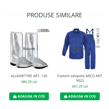
Manusi neopren
Manusi nitril
PRODUSE SIMILARE
Manusi piele
Manusi PVC
Manusi textil
Manusi tricot impregnat
Manusi zale
Outdoor
ALUGHETTRE ART. 12K
Costum salopeta ARCO ART.
Imbracaminte Outdoor
9022
386,39 Lei
Incaltaminte Outdoor
447,39 Lei
Curatenie si igiena
ADAUGA IN COS
ADAUGA IN COS
Protectia capului