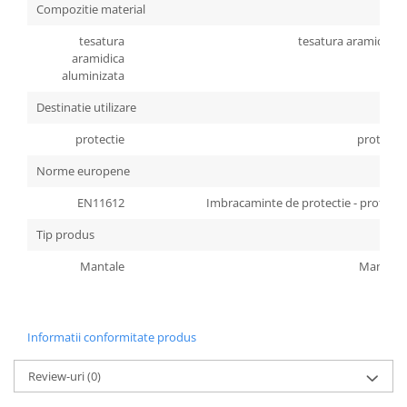
Compozitie material
Accesorii
tesatura
tesatura aramidica 
Cizme de protectie
aramidica
aluminizata
Incaltaminte alba de protectie
Destinatie utilizare
Incaltaminte ESD
protectie
protectie
Pantofi fara protectie
Norme europene
Protectie chimica
EN11612
Imbracaminte de protectie - protectie 
Saboti
Tip produs
Manusi
Mantale
Mantale
Manecute
Manusi fibre speciale
Informatii conformitate produs
Manusi fibre speciale impregnate
Review-uri
(0)
Manusi latex