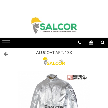
Toate Produsele
Imbracaminte
Accesorii
Articole unica folosinta
Camasi
ALUCOAT ART. 13K
Combinezoane
Costum-Salopeta
Halate de lucru
Hanorace
Imbracaminte Femei
Jachete de iarna