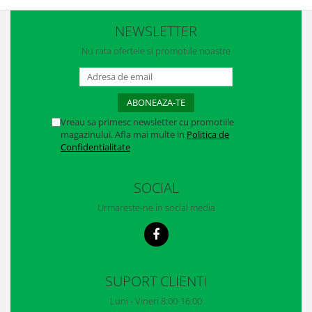
Casti
NEWSLETTER
Caciuli
Nu rata ofertele si promotiile noastre
Sepci
Protectie auditiva
Antifoane
Vreau sa primesc newsletter cu promotiile
magazinului. Afla mai multe in
Politica de
Protectie Respiratorie
Confidentialitate
Filtre
SOCIAL
Semimasti
Urmareste-ne in social media
Protectie vizuala
Ochelari
Viziere de protectie
SUPORT CLIENTI
Semnalizare rutiera
Luni - Vineri 8:00-16:00