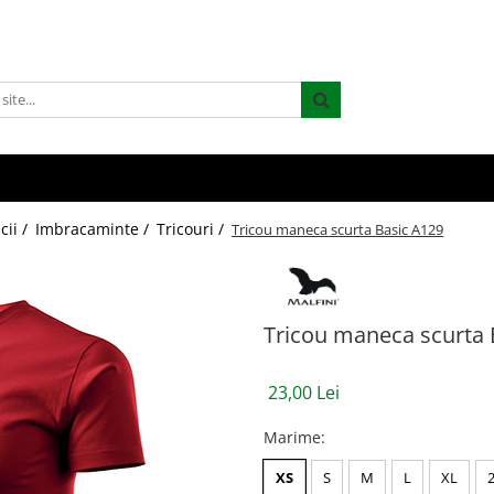
cii /
Imbracaminte /
Tricouri /
Tricou maneca scurta Basic A129
Tricou maneca scurta 
23,00 Lei
Marime
:
XS
S
M
L
XL