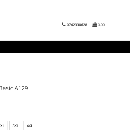
0742330628
0,00
Basic A129
2XL
3XL
4XL