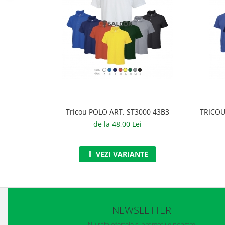
Accesorii
Cizme de protectie
Incaltaminte alba de protectie
Incaltaminte ESD
Pantofi fara protectie
Protectie chimica
Tricou POLO ART. ST3000 43B3
TRICOU
Saboti
de la 48,00 Lei
Manusi
VEZI VARIANTE
Manecute
Manusi fibre speciale
Manusi fibre speciale impregnate
NEWSLETTER
Manusi latex
Nu rata ofertele si promotiile noastre