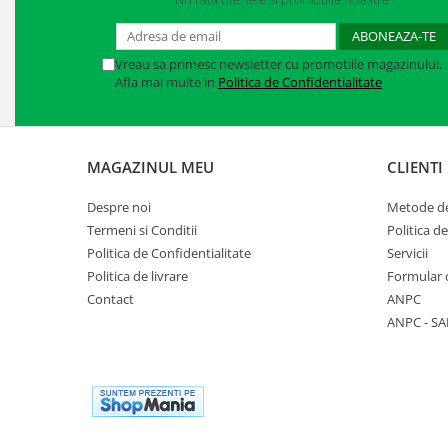
Manusi neopren
Manusi nitril
Vreau sa primesc newsletter cu promotiile magazinului.
Afla mai multe in
Politica de Confidentialitate
Manusi piele
Manusi PVC
Manusi textil
MAGAZINUL MEU
CLIENTI
Manusi tricot impregnat
Despre noi
Metode de
Termeni si Conditii
Politica d
Manusi zale
Politica de Confidentialitate
Servicii
Politica de livrare
Formular 
Outdoor
Contact
ANPC
Imbracaminte Outdoor
ANPC - SA
Incaltaminte Outdoor
Curatenie si igiena
Protectia capului