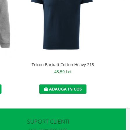
Trico
Tricou Barbati Cotton Heavy 215
43,50 Lei
ADAUGA IN COS
SUPORT CLIENTI
Luni - Vineri 8:00-16:00