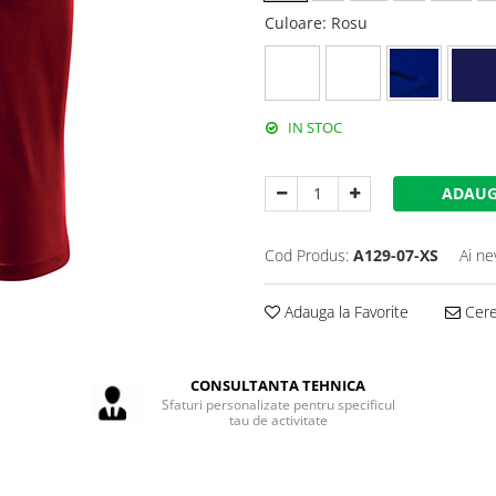
Culoare
: Rosu
IN STOC
ADAUG
Cod Produs:
A129-07-XS
Ai ne
Adauga la Favorite
Cere 
CONSULTANTA TEHNICA
Sfaturi personalizate pentru specificul
tau de activitate