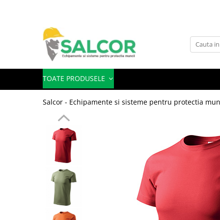
Toate Produsele
Imbracaminte
Accesorii
TOATE PRODUSELE
Articole unica folosinta
Salcor - Echipamente si sisteme pentru protectia mun
Camasi
Combinezoane
Costum-Salopeta
Halate de lucru
Hanorace
Imbracaminte Femei
Jachete de iarna