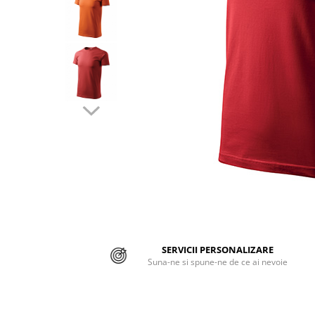
Jachete/Bluze Salopeta
Pantaloni cu pieptar
Pantaloni de lucru
Pantaloni scurti
Pelerine de ploaie
Protectie termica
Reflectorizante
Softshell
Sorturi de protectie
SERVICII PERSONALIZARE
Tricouri
Suna-ne si spune-ne de ce ai nevoie
Veste
Lucru la Inaltime