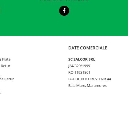
DATE COMERCIALE
 Plata
SC SALCOR SRL
e Retur
J24/329/1999
RO 11931861
de Retur
B--DUL BUCURESTI NR 44
Baia Mare, Maramures
L