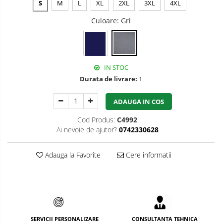
S
M
L
XL
2XL
3XL
4XL
Bucle
Culoare
: Gri
Carabiniere
Centuri
IN STOC
Mijloace de legatura
Durata de livrare:
1
Opritoare de cadere
ADAUGA IN COS
Puncte de ancorare
Cod Produs:
C4992
Sisteme de acces in canale
Ai nevoie de ajutor?
0742330628
Pantofi de protectie
Adauga la Favorite
Cere informatii
Sandale de protectie
Bocanci de protectie
Accesorii
Cizme de protectie
SERVICII PERSONALIZARE
CONSULTANTA TEHNICA