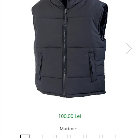
Semnalizare rutiera
Jachete/Bluze Salopeta
Pantaloni cu pieptar
Pantaloni de lucru
Pantaloni scurti
Pelerine de ploaie
Protectie termica
Reflectorizante
Softshell
Sorturi de protectie
Tricouri
100,00 Lei
Veste
Marime
:
Accesorii alpinism utilitar