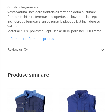
Constructie generala:
Manusi PVC
Vesta vatuita, inchidere frontala cu fermoar, doua buzunare
frontale inchise cu fermoar si acoperite, un buzunare la piept
Manusi textil
inchidere cu fermoar si un buzunar la piept aplicat inchidere cu
Velcro.
Manusi tricot impregnat
Material: 100% poliester. Captuseala: 100% poliester. 300 grame.
Manusi zale
Informatii conformitate produs
Imbracaminte Outdoor
Review-uri
(0)
Incaltaminte Outdoor
Casti
Produse similare
Caciuli
Sepci
Antifoane
Filtre