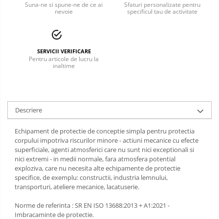
Suna-ne si spune-ne de ce ai
Sfaturi personalizate pentru
nevoie
specificul tau de activitate
Incaltaminte alba de protectie
Incaltaminte ESD
Pantofi fara protectie
SERVICII VERIFICARE
Pentru articole de lucru la
inaltime
Protectie chimica
Saboti
Manecute
Descriere
Manusi fibre speciale
Echipament de protectie de conceptie simpla pentru protectia
corpului impotriva riscurilor minore - actiuni mecanice cu efecte
Manusi fibre speciale impregnate
superficiale, agenti atmosferici care nu sunt nici exceptionali si
nici extremi - in medii normale, fara atmosfera potential
Manusi latex
exploziva, care nu necesita alte echipamente de protectie
specifice, de exemplu: constructii, industria lemnului,
Manusi neopren
transporturi, ateliere mecanice, lacatuserie.
Manusi nitril
Norme de referinta : SR EN ISO 13688:2013 + A1:2021 -
Imbracaminte de protectie.
Manusi piele