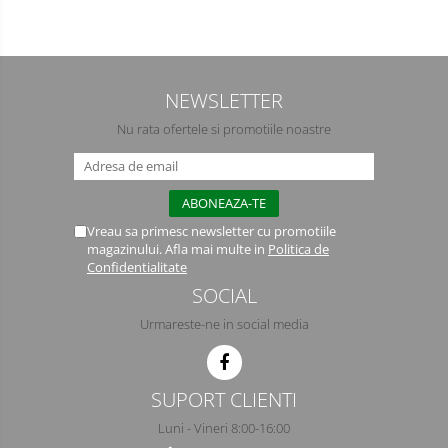
Manusi PVC
Manusi textil
NEWSLETTER
Manusi tricot impregnat
Nu rata ofertele si promotiile noastre
Manusi zale
Imbracaminte Outdoor
Incaltaminte Outdoor
Vreau sa primesc newsletter cu promotiile
magazinului. Afla mai multe in
Politica de
Confidentialitate
Casti
SOCIAL
Caciuli
Urmareste-ne in social media
Sepci
Antifoane
SUPORT CLIENTI
Luni - Vineri 8:00-16:00
Filtre