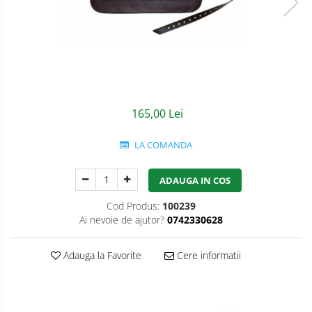
Semnalizare rutiera
Jachete/Bluze Salopeta
Pantaloni cu pieptar
Pantaloni de lucru
Pantaloni scurti
165,00 Lei
Pelerine de ploaie
LA COMANDA
Protectie termica
Reflectorizante
ADAUGA IN COS
Softshell
Cod Produs:
100239
Ai nevoie de ajutor?
0742330628
Sorturi de protectie
Tricouri
Adauga la Favorite
Cere informatii
Veste
Accesorii alpinism utilitar