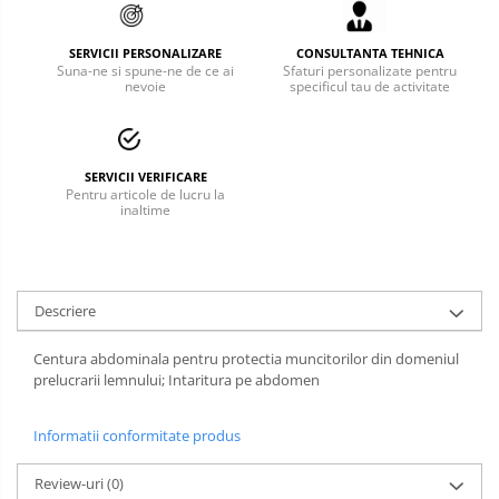
Bucle
SERVICII PERSONALIZARE
CONSULTANTA TEHNICA
Suna-ne si spune-ne de ce ai
Sfaturi personalizate pentru
Carabiniere
nevoie
specificul tau de activitate
Centuri
Mijloace de legatura
SERVICII VERIFICARE
Pentru articole de lucru la
Opritoare de cadere
inaltime
Puncte de ancorare
Sisteme de acces in canale
Descriere
Pantofi de protectie
Centura abdominala pentru protectia muncitorilor din domeniul
Sandale de protectie
prelucrarii lemnului; Intaritura pe abdomen
Bocanci de protectie
Informatii conformitate produs
Accesorii
Review-uri
(0)
Cizme de protectie