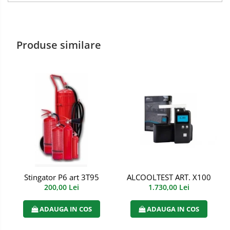
Incaltaminte alba de protectie
Incaltaminte ESD
Produse similare
Pantofi fara protectie
Protectie chimica
Saboti
Manecute
Manusi fibre speciale
Manusi fibre speciale impregnate
Manusi latex
Stingator P6 art 3T95
ALCOOLTEST ART. X100
200,00 Lei
1.730,00 Lei
Manusi neopren
ADAUGA IN COS
ADAUGA IN COS
Manusi nitril
Manusi piele