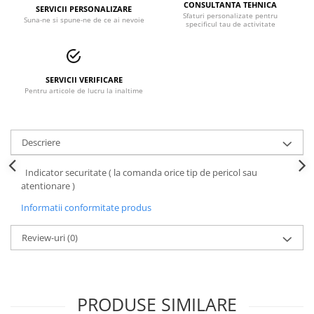
CONSULTANTA TEHNICA
SERVICII PERSONALIZARE
Accesorii alpinism utilitar
Sfaturi personalizate pentru
Suna-ne si spune-ne de ce ai nevoie
specificul tau de activitate
Bucle
Carabiniere
SERVICII VERIFICARE
Pentru articole de lucru la inaltime
Centuri
Mijloace de legatura
Descriere
Opritoare de cadere
Puncte de ancorare
Indicator securitate ( la comanda orice tip de pericol sau
atentionare )
Sisteme de acces in canale
Informatii conformitate produs
Incaltaminte
Review-uri
(0)
Pantofi de protectie
Sandale de protectie
PRODUSE SIMILARE
Bocanci de protectie