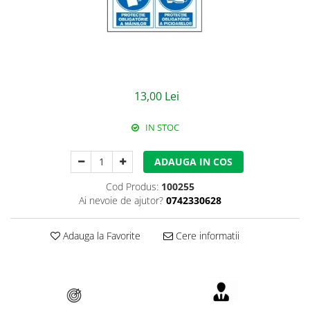
Jachete/Bluze Salopeta
Pantaloni cu pieptar
Pantaloni de lucru
Pantaloni scurti
13,00 Lei
Pelerine de ploaie
IN STOC
Protectie termica
ADAUGA IN COS
Reflectorizante
Cod Produs:
100255
Softshell
Ai nevoie de ajutor?
0742330628
Sorturi de protectie
Adauga la Favorite
Cere informatii
Tricouri
Veste
Lucru la Inaltime