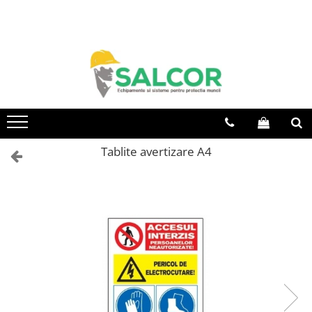
Toate Produsele
Imbracaminte
Accesorii
Articole unica folosinta
Camasi
Tablite avertizare A4
Combinezoane
Costum-Salopeta
Halate de lucru
Hanorace
Imbracaminte Femei
Jachete de iarna