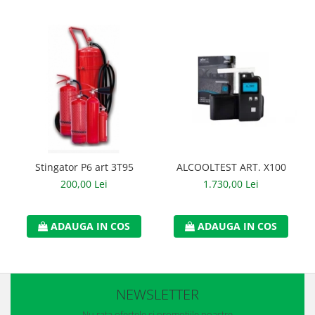
Accesorii
Cizme de protectie
Incaltaminte alba de protectie
Incaltaminte ESD
Pantofi fara protectie
Protectie chimica
Stingator P6 art 3T95
ALCOOLTEST ART. X100
Saboti
200,00 Lei
1.730,00 Lei
Manusi
Manecute
ADAUGA IN COS
ADAUGA IN COS
Manusi fibre speciale
Manusi fibre speciale impregnate
NEWSLETTER
Manusi latex
Nu rata ofertele si promotiile noastre