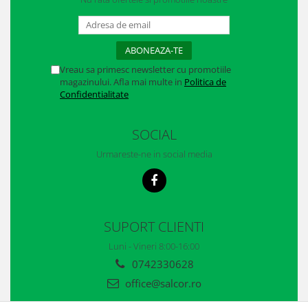
Manusi neopren
Manusi nitril
Manusi piele
Vreau sa primesc newsletter cu promotiile
magazinului. Afla mai multe in
Politica de
Manusi PVC
Confidentialitate
Manusi textil
SOCIAL
Manusi tricot impregnat
Urmareste-ne in social media
Manusi zale
Outdoor
Imbracaminte Outdoor
SUPORT CLIENTI
Incaltaminte Outdoor
Luni - Vineri 8:00-16:00
0742330628
Curatenie si igiena
office@salcor.ro
Protectia capului