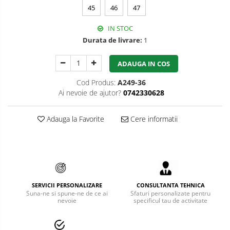
45
46
47
Bucle
IN STOC
Carabiniere
Durata de livrare:
1
Centuri
ADAUGA IN COS
Mijloace de legatura
Cod Produs:
A249-36
Opritoare de cadere
Ai nevoie de ajutor?
0742330628
Puncte de ancorare
Adauga la Favorite
Cere informatii
Sisteme de acces in canale
Pantofi de protectie
Sandale de protectie
SERVICII PERSONALIZARE
CONSULTANTA TEHNICA
Bocanci de protectie
Suna-ne si spune-ne de ce ai
Sfaturi personalizate pentru
nevoie
specificul tau de activitate
Accesorii
Cizme de protectie