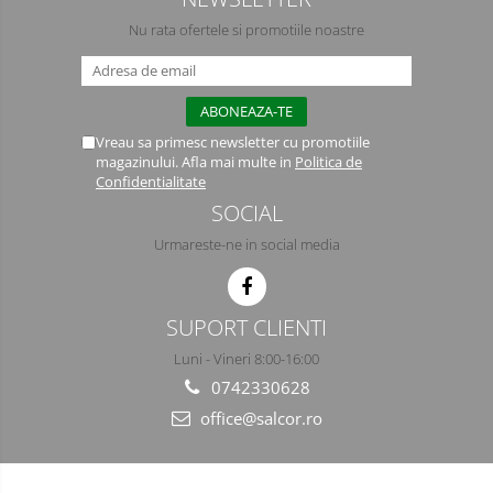
Semimasti
Nu rata ofertele si promotiile noastre
Ochelari
Viziere de protectie
Vreau sa primesc newsletter cu promotiile
magazinului. Afla mai multe in
Politica de
Confidentialitate
SOCIAL
Urmareste-ne in social media
SUPORT CLIENTI
Luni - Vineri 8:00-16:00
0742330628
office@salcor.ro