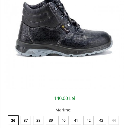
Semnalizare rutiera
Jachete/Bluze Salopeta
Pantaloni cu pieptar
Pantaloni de lucru
Pantaloni scurti
Pelerine de ploaie
Protectie termica
Reflectorizante
Softshell
Sorturi de protectie
140,00 Lei
Tricouri
Marime
:
Veste
36
37
38
39
40
41
42
43
44
Accesorii alpinism utilitar