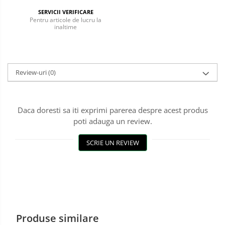
SERVICII VERIFICARE
Incaltaminte alba de protectie
Pentru articole de lucru la
inaltime
Incaltaminte ESD
Pantofi fara protectie
Protectie chimica
Review-uri
(0)
Saboti
Daca doresti sa iti exprimi parerea despre acest produs
Manecute
poti adauga un review.
Manusi fibre speciale
SCRIE UN REVIEW
Manusi fibre speciale impregnate
Manusi latex
Manusi neopren
Manusi nitril
Produse similare
Manusi piele