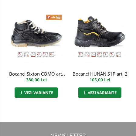
Manusi PVC
Manusi textil
Manusi tricot impregnat
Manusi zale
Imbracaminte Outdoor
Incaltaminte Outdoor
Bocanci Sixton COMO art. A282
Bocanci HUNAN S1P art. 2113
380,00 Lei
105,00 Lei
Casti
VEZI VARIANTE
VEZI VARIANTE
Caciuli
Sepci
Antifoane
Filtre
NEWSLETTER