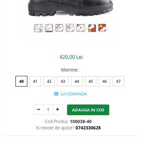
Semnalizare rutiera
Jachete/Bluze Salopeta
Pantaloni cu pieptar
Pantaloni de lucru
Pantaloni scurti
Pelerine de ploaie
420,00 Lei
Protectie termica
Marime
:
Reflectorizante
40
41
42
43
44
45
46
47
Softshell
LA COMANDA
Sorturi de protectie
ADAUGA IN COS
Tricouri
Cod Produs:
100038-40
Veste
Ai nevoie de ajutor?
0742330628
Accesorii alpinism utilitar