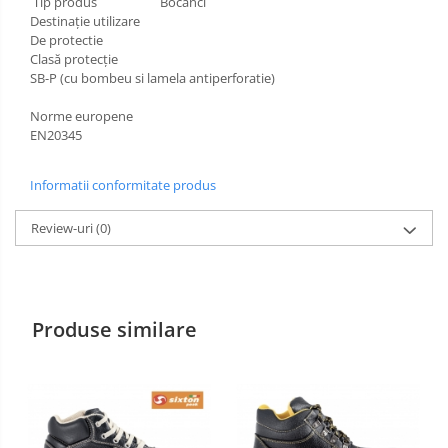
Tip produs Bocanci
Destinație utilizare
Incaltaminte alba de protectie
De protectie
Clasă protecție
Incaltaminte ESD
SB-P (cu bombeu si lamela antiperforatie)
Pantofi fara protectie
Norme europene
EN20345
Protectie chimica
Saboti
Informatii conformitate produs
Manecute
Review-uri
(0)
Manusi fibre speciale
Manusi fibre speciale impregnate
Produse similare
Manusi latex
Manusi neopren
Manusi nitril
Manusi piele