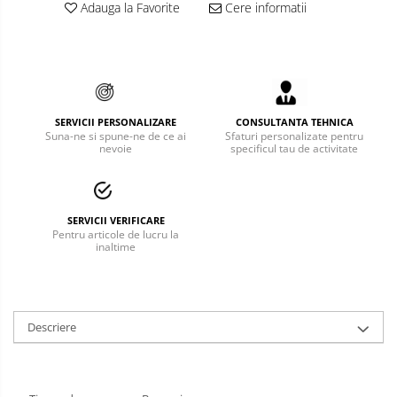
Adauga la Favorite
Cere informatii
Bucle
Carabiniere
Centuri
SERVICII PERSONALIZARE
CONSULTANTA TEHNICA
Mijloace de legatura
Suna-ne si spune-ne de ce ai
Sfaturi personalizate pentru
nevoie
specificul tau de activitate
Opritoare de cadere
Puncte de ancorare
SERVICII VERIFICARE
Sisteme de acces in canale
Pentru articole de lucru la
inaltime
Pantofi de protectie
Sandale de protectie
Bocanci de protectie
Descriere
Accesorii
Cizme de protectie