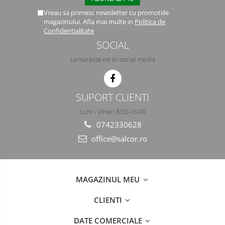
Semimasti
Vreau sa primesc newsletter cu promotiile
magazinului. Afla mai multe in
Politica de
Ochelari
Confidentialitate
SOCIAL
Viziere de protectie
Urmareste-ne in social media
SUPORT CLIENTI
Luni - Vineri 8:00-16:00
0742330628
office@salcor.ro
MAGAZINUL MEU
CLIENTI
DATE COMERCIALE