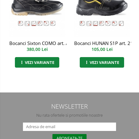
Manusi PVC
Manusi textil
Manusi tricot impregnat
Bocanci Sixton COMO art. A282
Bocanci HUNAN S1P art. 2113
Manusi zale
380,00 Lei
105,00 Lei
Imbracaminte Outdoor
VEZI VARIANTE
VEZI VARIANTE
Incaltaminte Outdoor
Casti
Caciuli
NEWSLETTER
Sepci
Nu rata ofertele si promotiile noastre
Antifoane
Filtre