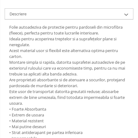
Incaltaminte alba de protectie
Descriere
Incaltaminte ESD
Folie autoadeziva de protectie pentru pardoseli din microfibra
Pantofi fara protectie
(fleece), perfecta pentru toate lucrarile interioare.
Ideala pentru acoperirea treptelor si a suprafețelor plane si
Protectie chimica
neregulate.
Acest material usor si flexibil este alternativa optima pentru
Saboti
carton.
Montare simpla si rapida, datorita suprafetei autoadezive de pe
exteriorul ruloului care va economiseste timp, pentru ca nu mai
Manecute
trebuie sa aplicati alta banda adeziva.
Are proprietati absorbante si de atenuare a socurilor, protejand
Manusi fibre speciale
pardoseala de murdarie si deteriorari.
Manusi fibre speciale impregnate
Este usor de transportat datorita greutatii reduse; absoarbe
extrem de bine umezeala, fiind totodata impermeabila si foarte
Manusi latex
usoara.
• Foarte Absorbanta
Manusi neopren
• Extrem de usoara
• Material rezistent
Manusi nitril
• Mai putine deseuri
• Strat antiderapant pe partea inferioara
Manusi piele