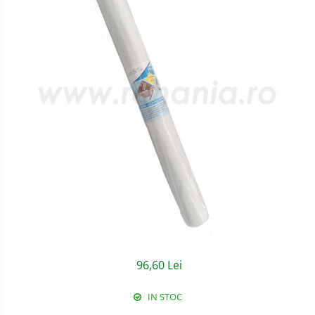
Semnalizare rutiera
Jachete/Bluze Salopeta
Pantaloni cu pieptar
Pantaloni de lucru
Pantaloni scurti
Pelerine de ploaie
Protectie termica
Reflectorizante
Softshell
Sorturi de protectie
Tricouri
96,60 Lei
Veste
IN STOC
Accesorii alpinism utilitar