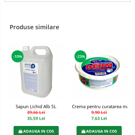
Semimasti
Ochelari
Produse similare
Viziere de protectie
-10%
-23%
Sapun Lichid Alb 5L
Crema pentru curatarea maini
39,66 Lei
9,90 Lei
35,59 Lei
7,63 Lei
ADAUGA IN COS
ADAUGA IN COS