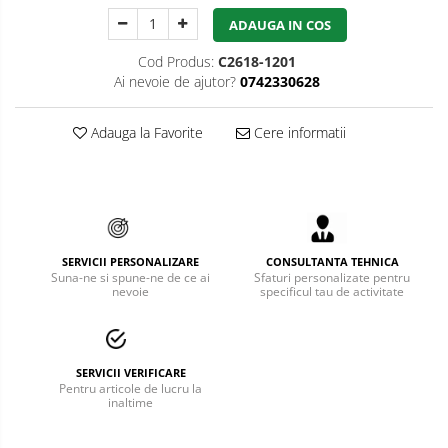
ADAUGA IN COS
Bucle
Cod Produs:
C2618-1201
Carabiniere
Ai nevoie de ajutor?
0742330628
Centuri
Adauga la Favorite
Cere informatii
Mijloace de legatura
Opritoare de cadere
Puncte de ancorare
Sisteme de acces in canale
SERVICII PERSONALIZARE
CONSULTANTA TEHNICA
Suna-ne si spune-ne de ce ai
Sfaturi personalizate pentru
nevoie
specificul tau de activitate
Pantofi de protectie
Sandale de protectie
Bocanci de protectie
SERVICII VERIFICARE
Pentru articole de lucru la
inaltime
Accesorii
Cizme de protectie