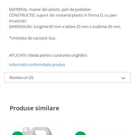
MATERIAL: maner din plastic, peri de poliester.
Incaltaminte alba de protectie
CONSTRUCTIE: suport din material plastic in forma D, cu peri
Incaltaminte ESD
incastrati;
DIMENSIUNI: lungime 85 mm x latine 25 mm x inaltime 45 mm.
Pantofi fara protectie
*Unitatea de vanzare: buc.
Protectie chimica
Saboti
APLICATII: ideala pentru curatarea unghiilor.
Informatii conformitate produs
Manecute
Review-uri
(0)
Manusi fibre speciale
Manusi fibre speciale impregnate
Manusi latex
Produse similare
Manusi neopren
Manusi nitril
Manusi piele