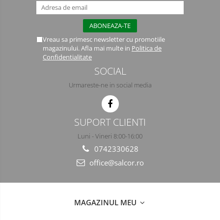
Semimasti
Ochelari
Vreau sa primesc newsletter cu promotiile
Viziere de protectie
magazinului. Afla mai multe in
Politica de
Confidentialitate
SOCIAL
Urmareste-ne in social media
SUPORT CLIENTI
Luni - Vineri 8:00-16:00
0742330628
office@salcor.ro
MAGAZINUL MEU