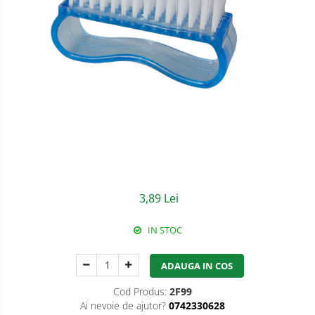
Semnalizare rutiera
Jachete/Bluze Salopeta
Pantaloni cu pieptar
Pantaloni de lucru
Pantaloni scurti
Pelerine de ploaie
Protectie termica
Reflectorizante
3,89 Lei
Softshell
Sorturi de protectie
IN STOC
Tricouri
ADAUGA IN COS
Veste
Cod Produs:
2F99
Ai nevoie de ajutor?
0742330628
Accesorii alpinism utilitar