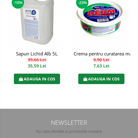
-10%
-23%
Manusi PVC
Manusi textil
Manusi tricot impregnat
Manusi zale
Sapun Lichid Alb 5L
Crema pentru curatarea maini
Imbracaminte Outdoor
39,66 Lei
9,90 Lei
35,59 Lei
7,63 Lei
Incaltaminte Outdoor
ADAUGA IN COS
ADAUGA IN COS
Casti
Caciuli
Sepci
Antifoane
NEWSLETTER
Nu rata ofertele si promotiile noastre
Filtre