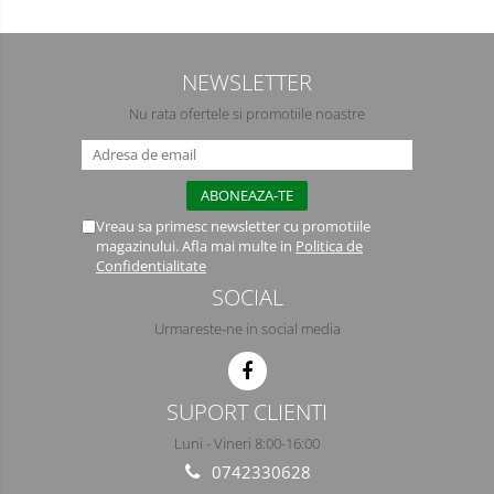
Semimasti
Ochelari
NEWSLETTER
Viziere de protectie
Nu rata ofertele si promotiile noastre
Vreau sa primesc newsletter cu promotiile
magazinului. Afla mai multe in
Politica de
Confidentialitate
SOCIAL
Urmareste-ne in social media
SUPORT CLIENTI
Luni - Vineri 8:00-16:00
0742330628