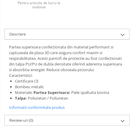
Pentru articole de lucru la
inaltime
Incaltaminte alba de protectie
Incaltaminte ESD
Pantofi fara protectie
Descriere
Protectie chimica
Partea superioara confectionata din material performant si
captuseala de plasa 3D care asigura confort maxim si
Saboti
respirabilitatea. Acesti pantofi de protectie au fost confectionati
din talpa PU/PU de dubla densitate oferind aderenta superioara
Manecute
si absorbtia energiei. Reduce oboseala piciorului
Caracteristici:
Manusi fibre speciale
Certificare CE
Bombeu metalic
Manusi fibre speciale impregnate
Materiale:
Partea Superioara:
Piele spaltuita bovina
Talpa:
Poliuretan / Poliuretan
Manusi latex
Informatii conformitate produs
Manusi neopren
Review-uri
(0)
Manusi nitril
Manusi piele