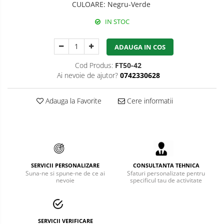
CULOARE
:
Negru-Verde
Bucle
IN STOC
Carabiniere
ADAUGA IN COS
Centuri
Cod Produs:
FT50-42
Mijloace de legatura
Ai nevoie de ajutor?
0742330628
Opritoare de cadere
Adauga la Favorite
Cere informatii
Puncte de ancorare
Sisteme de acces in canale
Pantofi de protectie
SERVICII PERSONALIZARE
CONSULTANTA TEHNICA
Sandale de protectie
Suna-ne si spune-ne de ce ai
Sfaturi personalizate pentru
nevoie
specificul tau de activitate
Bocanci de protectie
Accesorii
SERVICII VERIFICARE
Cizme de protectie