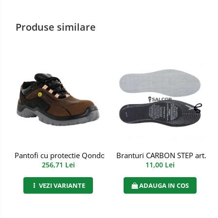
Manusi PVC
Produse similare
Manusi textil
Manusi tricot impregnat
Manusi zale
Imbracaminte Outdoor
Incaltaminte Outdoor
Casti
Caciuli
Branturi CARBON STEP art. 7
Pantofi cu protectie Qondor S3S FO SR ESD, Renania, art.9A
11,00 Lei
256,71 Lei
Sepci
ADAUGA IN COS
VEZI VARIANTE
Antifoane
Filtre