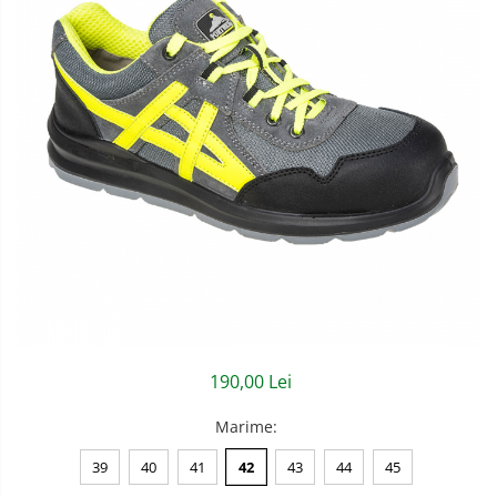
Semnalizare rutiera
Jachete/Bluze Salopeta
Pantaloni cu pieptar
Pantaloni de lucru
Pantaloni scurti
Pelerine de ploaie
Protectie termica
Reflectorizante
Softshell
Sorturi de protectie
190,00 Lei
Tricouri
Marime
:
Veste
39
40
41
42
43
44
45
Accesorii alpinism utilitar