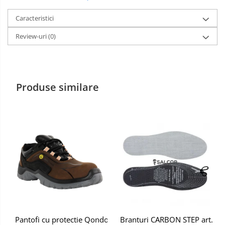
Manusi PVC
Caracteristici
Manusi textil
Review-uri
(0)
Manusi tricot impregnat
Manusi zale
Produse similare
Imbracaminte Outdoor
Incaltaminte Outdoor
Casti
Caciuli
Sepci
Antifoane
Filtre
Branturi CARBON STEP art. 7
Pantofi cu protectie Qondor S3S FO SR ESD, Renania, art.9A