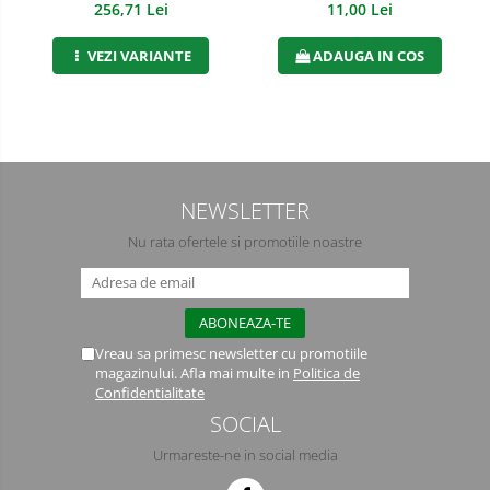
11,00 Lei
256,71 Lei
Semimasti
ADAUGA IN COS
VEZI VARIANTE
Ochelari
Viziere de protectie
NEWSLETTER
Nu rata ofertele si promotiile noastre
Vreau sa primesc newsletter cu promotiile
magazinului. Afla mai multe in
Politica de
Confidentialitate
SOCIAL
Urmareste-ne in social media