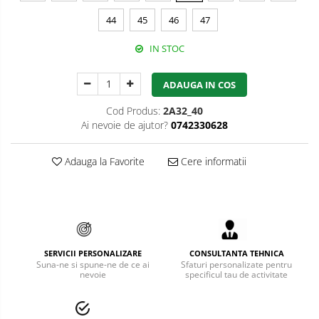
44
45
46
47
Bucle
Carabiniere
IN STOC
Centuri
ADAUGA IN COS
Mijloace de legatura
Cod Produs:
2A32_40
Ai nevoie de ajutor?
0742330628
Opritoare de cadere
Puncte de ancorare
Adauga la Favorite
Cere informatii
Sisteme de acces in canale
Pantofi de protectie
Sandale de protectie
SERVICII PERSONALIZARE
CONSULTANTA TEHNICA
Bocanci de protectie
Suna-ne si spune-ne de ce ai
Sfaturi personalizate pentru
nevoie
specificul tau de activitate
Accesorii
Cizme de protectie