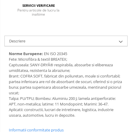
SERVICII VERIFICARE
Incaltaminte alba de protectie
Pentru articole de lucru la
inaltime
Incaltaminte ESD
Pantofi fara protectie
Descriere
Protectie chimica
Saboti
Norme Europene:
EN ISO 20345
Fete: Microfibra & textil BREATEX;
Captuseala: SANY-DRYÂ® respirabila, absoarbe si elibereaza
Manecute
umiditatea, rezistenta la abraziune;
Brant: COFRA SOFT, fabricat din poliuretan, moale si confortabil;
Manusi fibre speciale
partea inferioara are rol de absorbant de socuri, oferind si o priza
buna; partea superioara absoarbe umezeala, mentinand piciorul
Manusi fibre speciale impregnate
uscat;
Manusi latex
Talpa: PU/TPU; Bombeu: Aluminiu 200 J; lamela antiperforatie:
APT, non-metalica; latime: 11 Mondopoint; Marimi: 36-47.
Manusi neopren
Aplicatii: constructii, lucrari de intretinere, logistica, industrie
usoara, automotive, lucru in depozite.
Manusi nitril
Informatii conformitate produs
Manusi piele