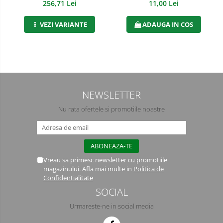
11,00 Lei
256,71 Lei
Manusi PVC
ADAUGA IN COS
VEZI VARIANTE
Manusi textil
Manusi tricot impregnat
Manusi zale
NEWSLETTER
Imbracaminte Outdoor
Nu rata ofertele si promotiile noastre
Incaltaminte Outdoor
Casti
Caciuli
Vreau sa primesc newsletter cu promotiile
magazinului. Afla mai multe in
Politica de
Sepci
Confidentialitate
SOCIAL
Antifoane
Urmareste-ne in social media
Filtre