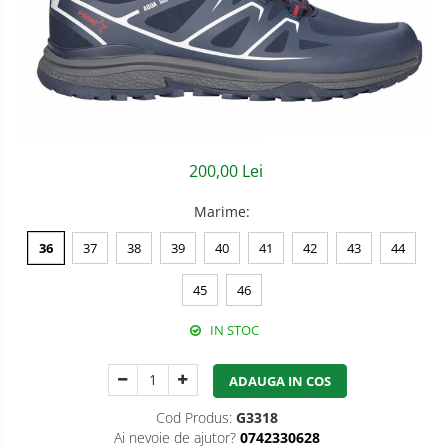
Semnalizare rutiera
Jachete/Bluze Salopeta
Pantaloni cu pieptar
Pantaloni de lucru
Pantaloni scurti
200,00 Lei
Pelerine de ploaie
Marime
:
Protectie termica
36
37
38
39
40
41
42
43
44
Reflectorizante
Softshell
45
46
Sorturi de protectie
IN STOC
Tricouri
ADAUGA IN COS
Veste
Cod Produs:
G3318
Ai nevoie de ajutor?
0742330628
Accesorii alpinism utilitar