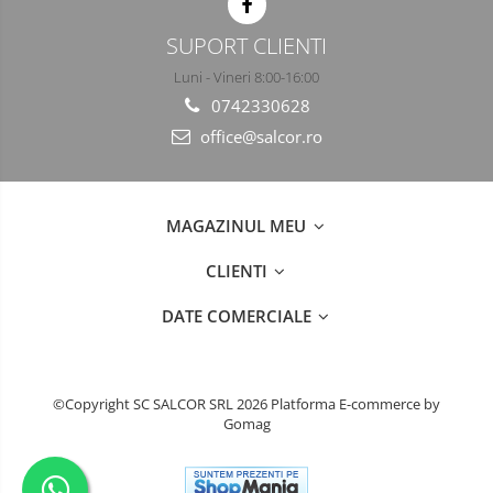
Semimasti
SUPORT CLIENTI
Ochelari
Luni - Vineri 8:00-16:00
0742330628
Viziere de protectie
office@salcor.ro
MAGAZINUL MEU
CLIENTI
DATE COMERCIALE
©Copyright SC SALCOR SRL 2026
Platforma E-commerce by
Gomag