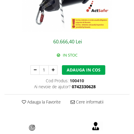
Jachete/Bluze Salopeta
Pantaloni cu pieptar
Pantaloni de lucru
Pantaloni scurti
60.666,40 Lei
Pelerine de ploaie
IN STOC
Protectie termica
ADAUGA IN COS
Reflectorizante
Cod Produs:
100410
Softshell
Ai nevoie de ajutor?
0742330628
Sorturi de protectie
Adauga la Favorite
Cere informatii
Tricouri
Veste
Lucru la Inaltime