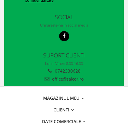
Confidentialitate
Casti
Caciuli
SOCIAL
Sepci
Urmareste-ne in social media
Protectie auditiva
Antifoane
SUPORT CLIENTI
Protectie Respiratorie
Luni - Vineri 8:00-16:00
Filtre
0742330628
Semimasti
office@salcor.ro
Protectie vizuala
MAGAZINUL MEU
Ochelari
Viziere de protectie
CLIENTI
DATE COMERCIALE
Semnalizare rutiera