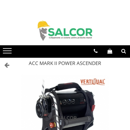
Toate Produsele
Imbracaminte
Accesorii
Articole unica folosinta
Camasi
ACC MARK II POWER ASCENDER
Combinezoane
Costum-Salopeta
Halate de lucru
Hanorace
Imbracaminte Femei
Jachete de iarna