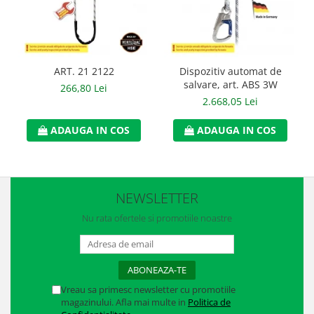
Manusi neopren
Manusi nitril
Manusi piele
ART. 21 2122
Dispozitiv automat de
salvare, art. ABS 3W
266,80 Lei
Manusi PVC
2.668,05 Lei
Manusi textil
ADAUGA IN COS
ADAUGA IN COS
Manusi tricot impregnat
Manusi zale
NEWSLETTER
Outdoor
Nu rata ofertele si promotiile noastre
Imbracaminte Outdoor
Incaltaminte Outdoor
Curatenie si igiena
Vreau sa primesc newsletter cu promotiile
Protectia capului
magazinului. Afla mai multe in
Politica de