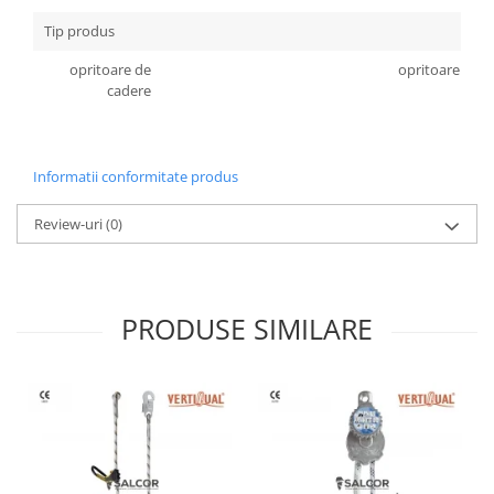
Accesorii
Tip produs
Cizme de protectie
opritoare de
opritoare de c
cadere
Incaltaminte alba de protectie
Incaltaminte ESD
Informatii conformitate produs
Pantofi fara protectie
Protectie chimica
Review-uri
(0)
Saboti
Manusi
PRODUSE SIMILARE
Manecute
Manusi fibre speciale
Manusi fibre speciale impregnate
Manusi latex