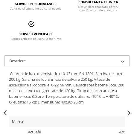
CONSULTANTA TEHNICA
SERVICII PERSONALIZARE
Accesorii alpinism utilitar
Sfaturi personalizate pentru
Suna-ne si spune-ne de ce ai nevoie
specificul tau de activitate
Bucle
Carabiniere
SERVICII VERIFICARE
Pentru articole de lucru la inaltime
Centuri
Mijloace de legatura
Descriere
Opritoare de cadere
Puncte de ancorare
Coarda de lucru: semistatica 10-13 mm EN 1891; Sarcina de lucru:
200 kg. Sarcina de lucru in caz de salvare 250 kg; Viteza de
Sisteme de acces in canale
ascensiune si coborare: 0-22 m/min; Capacitatea bateriei: cca. 200
m ascensiune cu o greutate de 120 kg; Timp de incarcarcare a
bateriei: cca. 3,5 ore; Temperatura de utilizare: -10° C ... + 40° C;
Incaltaminte
Greutate: 15 kg; Dimensiune: 40x30x25 cm
Pantofi de protectie
Sandale de protectie
Marca
Bocanci de protectie
ActSafe
ActSafe