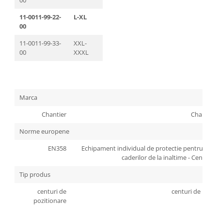
Manusi neopren
11-0011-99-22-
L-XL
Manusi nitril
00
11-0011-99-33-
XXL-
Manusi piele
00
XXXL
Manusi PVC
Manusi textil
Manusi tricot impregnat
Marca
Chantier
Chantier
Manusi zale
Norme europene
Outdoor
EN358
Echipament individual de protectie pentru pozit
Imbracaminte Outdoor
caderilor de la inaltime - Centuri 
Incaltaminte Outdoor
Tip produs
Curatenie si igiena
centuri de
centuri de pozi
pozitionare
Protectia capului