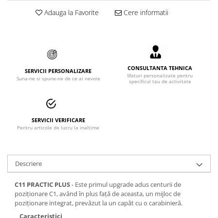
Accesorii alpinism utilitar
Adauga la Favorite
Cere informatii
Bucle
Carabiniere
Centuri
CONSULTANTA TEHNICA
SERVICII PERSONALIZARE
Sfaturi personalizate pentru
Suna-ne si spune-ne de ce ai nevoie
specificul tau de activitate
Mijloace de legatura
Opritoare de cadere
Puncte de ancorare
SERVICII VERIFICARE
Pentru articole de lucru la inaltime
Sisteme de acces in canale
Incaltaminte
Descriere
Pantofi de protectie
C11 PRACTIC PLUS
- Este primul upgrade adus centurii de
Sandale de protectie
poziționare C1, având în plus față de aceasta, un mijloc de
poziționare integrat, prevăzut la un capăt cu o carabinieră.
Bocanci de protectie
Caracteristici