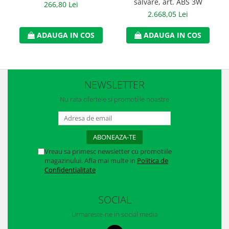
salvare, art. ABS 3W
266,80 Lei
2.668,05 Lei
ADAUGA IN COS
ADAUGA IN COS
NEWSLETTER
Nu rata ofertele si promotiile noastre
Vreau sa primesc newsletter cu promotiile
magazinului. Afla mai multe in
Politica de
Confidentialitate
SOCIAL
Urmareste-ne in social media