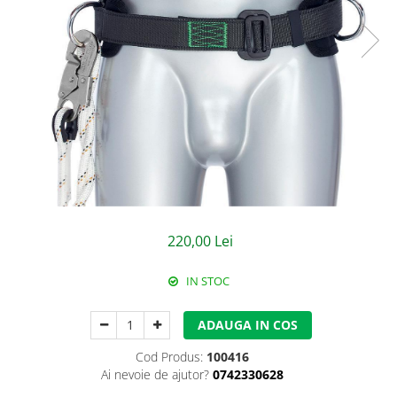
Jachete/Bluze Salopeta
Pantaloni cu pieptar
Pantaloni de lucru
Pantaloni scurti
Pelerine de ploaie
Protectie termica
Reflectorizante
220,00 Lei
Softshell
IN STOC
Sorturi de protectie
Tricouri
ADAUGA IN COS
Veste
Cod Produs:
100416
Ai nevoie de ajutor?
0742330628
Lucru la Inaltime