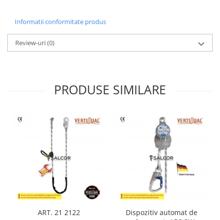
Casti
Informatii conformitate produs
Caciuli
Sepci
Review-uri
(0)
Protectie auditiva
Antifoane
PRODUSE SIMILARE
Protectie Respiratorie
Filtre
Semimasti
Protectie vizuala
Ochelari
Viziere de protectie
Semnalizare rutiera
ART. 21 2122
Dispozitiv automat de