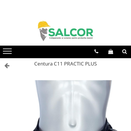
Toate Produsele
Imbracaminte
Accesorii
Articole unica folosinta
Camasi
Centura C11 PRACTIC PLUS
Combinezoane
Costum-Salopeta
Halate de lucru
Hanorace
Imbracaminte Femei
Jachete de iarna