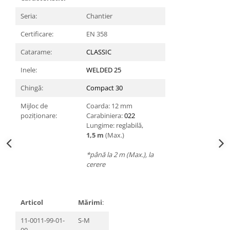
Accesorii
Seria:
Chantier
Cizme de protectie
Certificare:
EN 358
Incaltaminte alba de protectie
Catarame:
CLASSIC
Incaltaminte ESD
Inele:
WELDED 25
Pantofi fara protectie
Chingă:
Compact 30
Protectie chimica
Mijloc de
Coarda: 12 mm
poziționare:
Carabiniera:
022
Saboti
Lungime: reglabilă,
1,5 m
(Max.)
Manusi
*până la 2 m (Max.), la
Manecute
cerere
Manusi fibre speciale
Manusi fibre speciale impregnate
Articol
Mărimi
:
Manusi latex
11-0011-99-01-
S-M
00