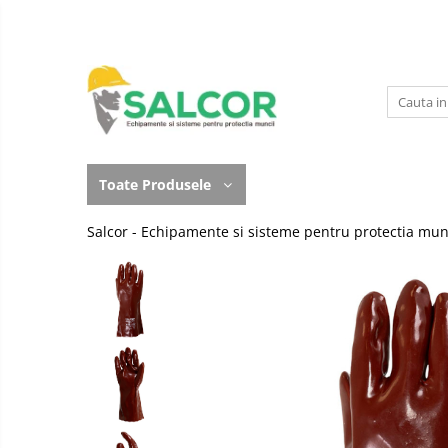
Toate Produsele
Imbracaminte
Accesorii
Lucru la Inaltime
Incaltaminte
Articole unica folosinta
Toate Produsele
Manusi
Camasi
Salcor - Echipamente si sisteme pentru protectia mun
Outdoor
Combinezoane
Curatenie si igiena
Costum-Salopeta
Protectia capului
Halate de lucru
Protectie auditiva
Hanorace
Protectie Respiratorie
Imbracaminte Femei
Protectie vizuala
Jachete de iarna