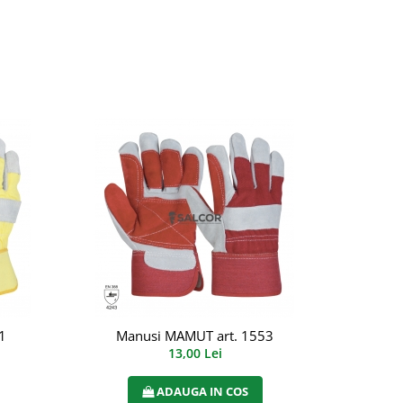
1
Manusi MAMUT art. 1553
Man
13,00 Lei
ADAUGA IN COS