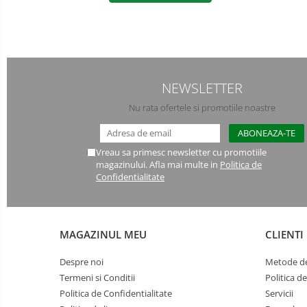
Manusi PVC
Manusi textil
Manusi tricot impregnat
NEWSLETTER
Manusi zale
Nu rata ofertele si promotiile noastre
Imbracaminte Outdoor
Vreau sa primesc newsletter cu promotiile
Incaltaminte Outdoor
magazinului. Afla mai multe in
Politica de
Confidentialitate
Casti
Caciuli
MAGAZINUL MEU
CLIENTI
Sepci
Despre noi
Metode de
Antifoane
Termeni si Conditii
Politica d
Filtre
Politica de Confidentialitate
Servicii