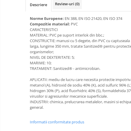
Review-uri
(0)
Descriere
Bucle
Norme Europene:
EN 388, EN ISO 21420, EN ISO 374
Carabiniere
Compozitie material:
PVC
CARACTERISTICI
Centuri
MATERIAL: PVC pe suport interlok din bbc.;
CONSTRUCTIE: manusi cu 5 degete, din PVC cu captuseala d
Mijloace de legatura
larga, lungime 350 mm, tratate Sanitized® pentru protecti
organismelor;
Opritoare de cadere
NIVEL DE DEXTERITATE: 5;
Puncte de ancorare
MARIME: 10;
TRATAMENT: Sanitized® - antimicrobian.
Sisteme de acces in canale
APLICATII: mediu de lucru care necesita protectie impotriv
metanol (A), hidroxid de sodiu 40% (K), acid sulfuric 96% (L
Pantofi de protectie
hidrogen 30% (P), acid fluorhidric 40% (S), formaldehida 37% 
virusilor si agresiunilor mecanice superficiale.
Sandale de protectie
INDUSTRII: chimica, prelucrarea metalelor, masini si echi
general.
Bocanci de protectie
Accesorii
Informatii conformitate produs
Cizme de protectie