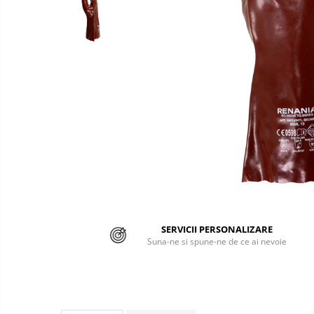
Semnalizare rutiera
Jachete/Bluze Salopeta
Pantaloni cu pieptar
Pantaloni de lucru
Pantaloni scurti
Pelerine de ploaie
Protectie termica
Reflectorizante
Softshell
Sorturi de protectie
SERVICII PERSONALIZARE
Suna-ne si spune-ne de ce ai nevoie
Tricouri
Veste
Accesorii alpinism utilitar