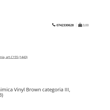
0742330628
0,00
nia, art.C155 (1443)
imica Vinyl Brown categoria III,
3)