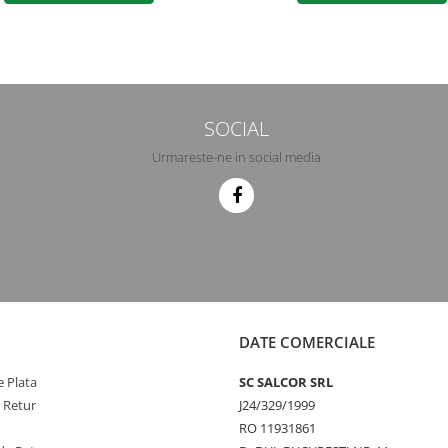
SOCIAL
Urmareste-ne in social media
DATE COMERCIALE
 Plata
SC SALCOR SRL
e Retur
J24/329/1999
RO 11931861