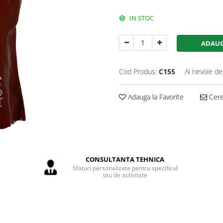
IN STOC
ADAUG
Cod Produs:
C155
Ai nevoie de
Adauga la Favorite
Cere 
CONSULTANTA TEHNICA
Sfaturi personalizate pentru specificul
tau de activitate