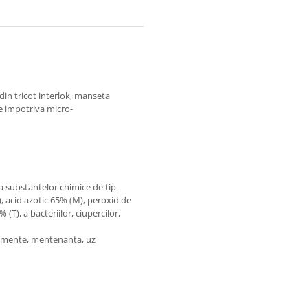
in tricot interlok, manseta
e impotriva micro-
a substantelor chimice de tip -
), acid azotic 65% (M), peroxid de
(T), a bacteriilor, ciupercilor,
pamente, mentenanta, uz