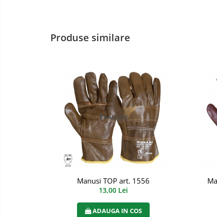
Incaltaminte alba de protectie
Incaltaminte ESD
Produse similare
Pantofi fara protectie
Protectie chimica
Saboti
Manecute
Manusi fibre speciale
Manusi fibre speciale impregnate
Manusi latex
Manusi neopren
Manusi TOP art. 1556
Ma
13,00 Lei
Manusi nitril
ADAUGA IN COS
Manusi piele