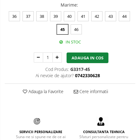
Marime
:
Bucle
36
37
38
39
40
41
42
43
44
Carabiniere
45
46
Centuri
IN STOC
Mijloace de legatura
Opritoare de cadere
ADAUGA IN COS
Puncte de ancorare
Cod Produs:
G3317-45
Ai nevoie de ajutor?
0742330628
Sisteme de acces in canale
Adauga la Favorite
Cere informatii
Pantofi de protectie
Sandale de protectie
Bocanci de protectie
Accesorii
SERVICII PERSONALIZARE
CONSULTANTA TEHNICA
Suna-ne si spune-ne de ce ai
Sfaturi personalizate pentru
Cizme de protectie