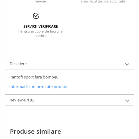
nevoie
specificul tau de activitate
Incaltaminte alba de protectie
Incaltaminte ESD
SERVICII VERIFICARE
Pentru articole de lucru la
Pantofi fara protectie
inaltime
Protectie chimica
Saboti
Descriere
Manecute
Pantofi sport fara bombeu
Manusi fibre speciale
Informatii conformitate produs
Manusi fibre speciale impregnate
Review-uri
(0)
Manusi latex
Manusi neopren
Manusi nitril
Produse similare
Manusi piele