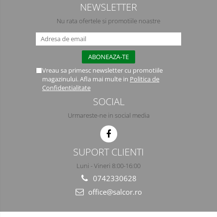
NEWSLETTER
Semimasti
Nu rata ofertele si promotiile noastre
Ochelari
Viziere de protectie
Vreau sa primesc newsletter cu promotiile
magazinului. Afla mai multe in
Politica de
Confidentialitate
SOCIAL
Urmareste-ne in social media
SUPORT CLIENTI
Luni - Vineri 8:00-16:00
0742330628
office@salcor.ro