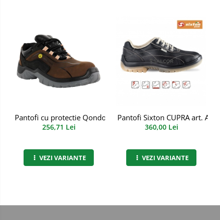
Manusi PVC
Manusi textil
Manusi tricot impregnat
Manusi zale
Imbracaminte Outdoor
Incaltaminte Outdoor
Pantofi Sixton CUPRA art. A20
Pantofi cu protectie Qondor S3S FO SR ESD, Renania, art.9A
360,00 Lei
256,71 Lei
Casti
Caciuli
VEZI VARIANTE
VEZI VARIANTE
Sepci
Antifoane
Filtre