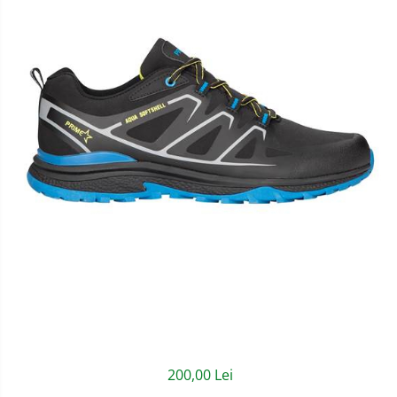
Semnalizare rutiera
Jachete/Bluze Salopeta
Pantaloni cu pieptar
Pantaloni de lucru
Pantaloni scurti
Pelerine de ploaie
Protectie termica
Reflectorizante
Softshell
Sorturi de protectie
Tricouri
Veste
200,00 Lei
Accesorii alpinism utilitar