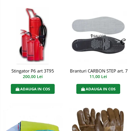
Incaltaminte alba de protectie
Incaltaminte ESD
Pantofi fara protectie
Protectie chimica
Saboti
Manecute
Stingator P6 art 3T95
Branturi CARBON STEP art. 7
Manusi fibre speciale
200,00 Lei
11,00 Lei
Manusi fibre speciale impregnate
ADAUGA IN COS
ADAUGA IN COS
Manusi latex
Manusi neopren
Manusi nitril
Manusi piele