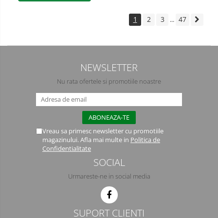
1
2
3
47
...
NEWSLETTER
Nu rata ofertele si promotiile noastre
Vreau sa primesc newsletter cu promotiile
magazinului. Afla mai multe in
Politica de
Confidentialitate
SOCIAL
Urmareste-ne in social media
SUPORT CLIENTI