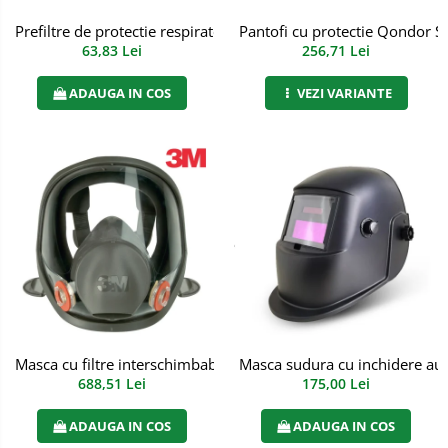
Bucle
Prefiltre de protectie respiratorie impotriva particulelor de tip
Pantofi cu protectie Qondor S
63,83 Lei
256,71 Lei
Carabiniere
ADAUGA IN COS
VEZI VARIANTE
Centuri
Mijloace de legatura
Opritoare de cadere
Puncte de ancorare
Sisteme de acces in canale
Pantofi de protectie
Sandale de protectie
Masca sudura cu inchidere au
Masca cu filtre interschimbabile de protectie respiratorie, 3M,
Bocanci de protectie
175,00 Lei
688,51 Lei
Accesorii
ADAUGA IN COS
ADAUGA IN COS
Cizme de protectie