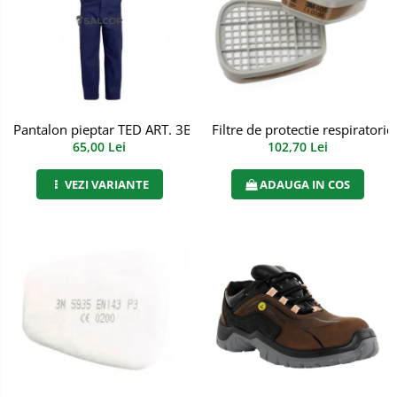
Semnalizare rutiera
Jachete/Bluze Salopeta
Pantaloni cu pieptar
Pantaloni de lucru
Pantaloni scurti
Pantalon pieptar TED ART. 3B72
Filtre de protectie respiratori
65,00 Lei
102,70 Lei
Pelerine de ploaie
VEZI VARIANTE
ADAUGA IN COS
Protectie termica
Reflectorizante
Softshell
Sorturi de protectie
Tricouri
Veste
Accesorii alpinism utilitar