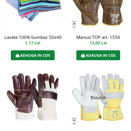
Manusi PVC
Manusi textil
Manusi tricot impregnat
Manusi TOP art. 1556
Lavete 100% bumbac 50x40 cm
Manusi zale
13,00 Lei
1,17 Lei
Imbracaminte Outdoor
ADAUGA IN COS
ADAUGA IN COS
Incaltaminte Outdoor
Casti
Caciuli
Sepci
Antifoane
Filtre