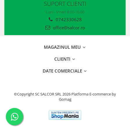
SUPORT CLIENTI
Casti
Luni - Vineri 8:00-16:00
Caciuli
0742330628
Sepci
office@salcor.ro
Protectie auditiva
Antifoane
MAGAZINUL MEU
Protectie Respiratorie
CLIENTI
Filtre
DATE COMERCIALE
Semimasti
Protectie vizuala
©Copyright SC SALCOR SRL 2026
Platforma E-commerce by
Gomag
Ochelari
Viziere de protectie
Semnalizare rutiera