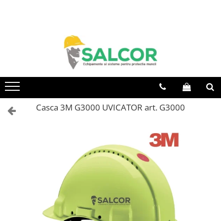
Toate Produsele
Imbracaminte
Accesorii
Articole unica folosinta
Camasi
Casca 3M G3000 UVICATOR art. G3000
Combinezoane
Costum-Salopeta
Halate de lucru
Hanorace
Imbracaminte Femei
Jachete de iarna