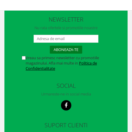
Manusi neopren
Manusi nitril
NEWSLETTER
Manusi piele
Nu rata ofertele si promotiile noastre
Manusi PVC
Manusi textil
Vreau sa primesc newsletter cu promotiile
Manusi tricot impregnat
magazinului. Afla mai multe in
Politica de
Confidentialitate
Manusi zale
Outdoor
SOCIAL
Imbracaminte Outdoor
Urmareste-ne in social media
Incaltaminte Outdoor
Curatenie si igiena
SUPORT CLIENTI
Protectia capului