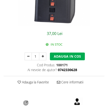
Jachete/Bluze Salopeta
Pantaloni cu pieptar
Pantaloni de lucru
Pantaloni scurti
37,00 Lei
Pelerine de ploaie
IN STOC
Protectie termica
ADAUGA IN COS
Reflectorizante
Cod Produs:
100171
Softshell
Ai nevoie de ajutor?
0742330628
Sorturi de protectie
Adauga la Favorite
Cere informatii
Tricouri
Veste
Lucru la Inaltime