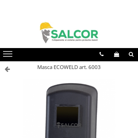
Toate Produsele
Imbracaminte
Accesorii
Articole unica folosinta
Camasi
Masca ECOWELD art. 6003
Combinezoane
Costum-Salopeta
Halate de lucru
Hanorace
Imbracaminte Femei
Jachete de iarna