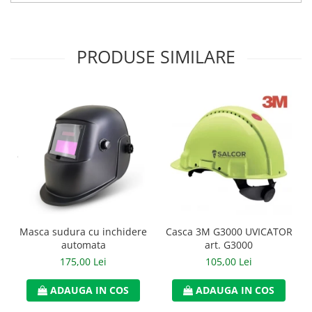
Accesorii
Cizme de protectie
PRODUSE SIMILARE
Incaltaminte alba de protectie
Incaltaminte ESD
Pantofi fara protectie
Protectie chimica
Saboti
Manusi
Manecute
Masca sudura cu inchidere
Casca 3M G3000 UVICATOR
automata
art. G3000
Manusi fibre speciale
175,00 Lei
105,00 Lei
Manusi fibre speciale impregnate
ADAUGA IN COS
ADAUGA IN COS
Manusi latex