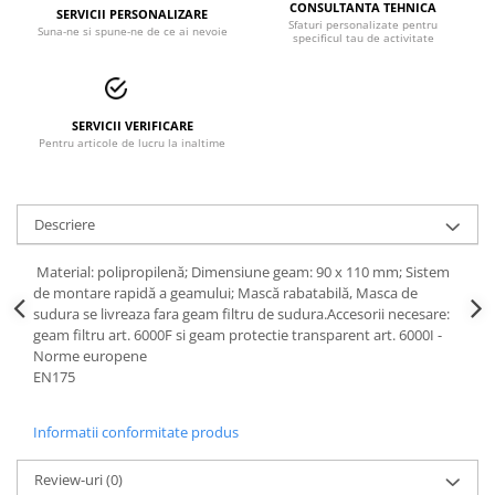
CONSULTANTA TEHNICA
SERVICII PERSONALIZARE
Accesorii alpinism utilitar
Sfaturi personalizate pentru
Suna-ne si spune-ne de ce ai nevoie
specificul tau de activitate
Bucle
Carabiniere
SERVICII VERIFICARE
Pentru articole de lucru la inaltime
Centuri
Mijloace de legatura
Descriere
Opritoare de cadere
Puncte de ancorare
Material: polipropilenă; Dimensiune geam: 90 x 110 mm; Sistem
de montare rapidă a geamului; Mască rabatabilă, Masca de
Sisteme de acces in canale
sudura se livreaza fara geam filtru de sudura.Accesorii necesare:
geam filtru art. 6000F si geam protectie transparent art. 6000I -
Norme europene
Incaltaminte
EN175
Pantofi de protectie
Informatii conformitate produs
Sandale de protectie
Bocanci de protectie
Review-uri
(0)