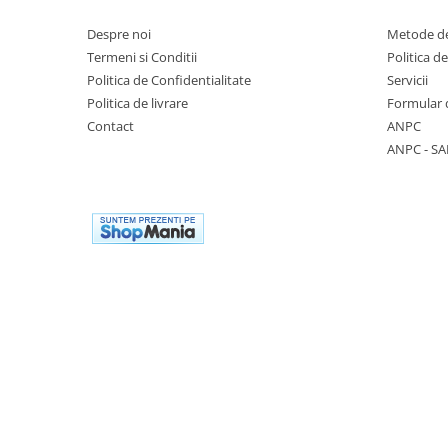
Casti
Despre noi
Metode de
Caciuli
Termeni si Conditii
Politica d
Politica de Confidentialitate
Servicii
Sepci
Politica de livrare
Formular 
Protectie auditiva
Contact
ANPC
ANPC - SA
Antifoane
Protectie Respiratorie
Filtre
Semimasti
Protectie vizuala
Ochelari
Viziere de protectie
Semnalizare rutiera