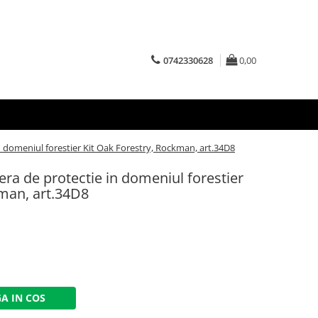
0742330628
0,00
 in domeniul forestier Kit Oak Forestry, Rockman, art.34D8
iera de protectie in domeniul forestier
kman, art.34D8
A IN COS