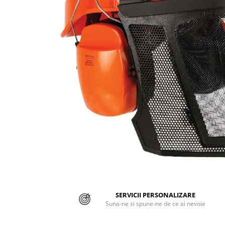
Jachete/Bluze Salopeta
Pantaloni cu pieptar
Pantaloni de lucru
Pantaloni scurti
Pelerine de ploaie
Protectie termica
Reflectorizante
Softshell
Sorturi de protectie
Tricouri
SERVICII PERSONALIZARE
Veste
Suna-ne si spune-ne de ce ai nevoie
Lucru la Inaltime