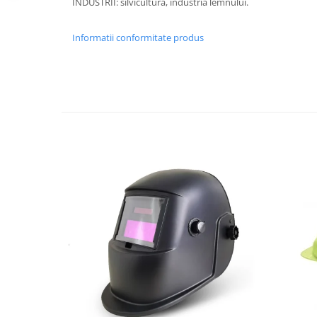
INDUSTRII: silvicultura, industria lemnului.
Accesorii
Informatii conformitate produs
Cizme de protectie
Incaltaminte alba de protectie
Incaltaminte ESD
Pantofi fara protectie
Protectie chimica
Saboti
Manusi
Manecute
Manusi fibre speciale
Manusi fibre speciale impregnate
Manusi latex