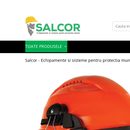
Toate Produsele
Imbracaminte
Accesorii
TOATE PRODUSELE
Articole unica folosinta
Salcor - Echipamente si sisteme pentru protectia mun
Camasi
Combinezoane
Costum-Salopeta
Halate de lucru
Hanorace
Imbracaminte Femei
Jachete de iarna