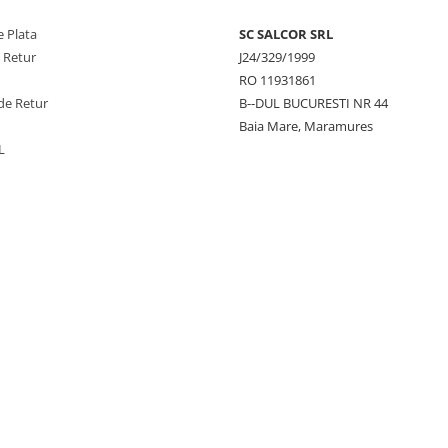
 Plata
SC SALCOR SRL
e Retur
J24/329/1999
RO 11931861
de Retur
B--DUL BUCURESTI NR 44
Baia Mare, Maramures
L