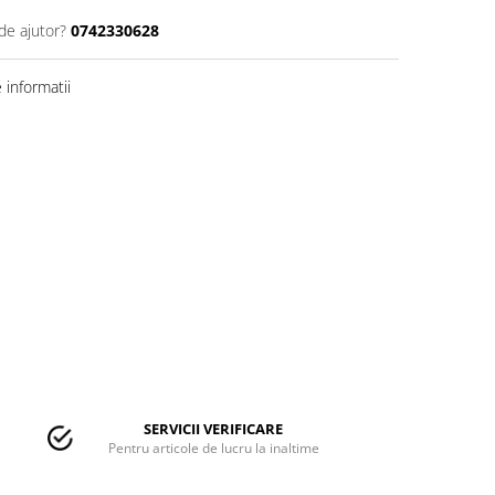
de ajutor?
0742330628
informatii
SERVICII VERIFICARE
Pentru articole de lucru la inaltime