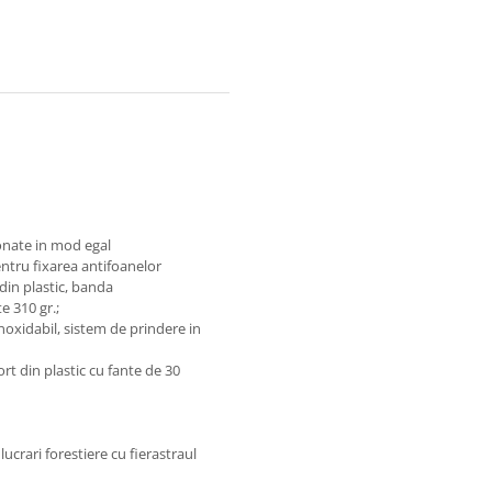
onate in mod egal
ntru fixarea antifoanelor
din plastic, banda
e 310 gr.;
noxidabil, sistem de prindere in
t din plastic cu fante de 30
lucrari forestiere cu fierastraul