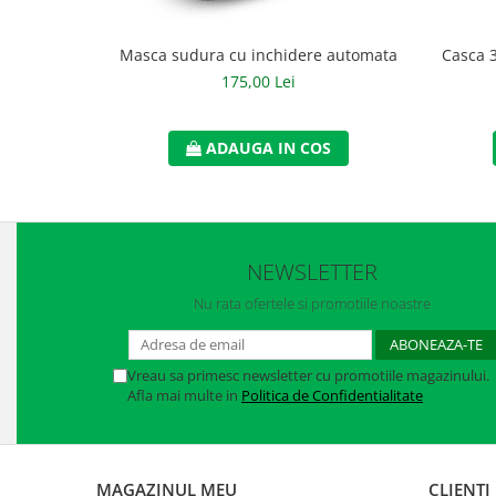
Manusi neopren
Masca sudura cu inchidere automata
Casca 
Manusi nitril
175,00 Lei
Manusi piele
Manusi PVC
ADAUGA IN COS
Manusi textil
Manusi tricot impregnat
Manusi zale
NEWSLETTER
Nu rata ofertele si promotiile noastre
Outdoor
Imbracaminte Outdoor
Vreau sa primesc newsletter cu promotiile magazinului.
Incaltaminte Outdoor
Afla mai multe in
Politica de Confidentialitate
Curatenie si igiena
Protectia capului
MAGAZINUL MEU
CLIENTI