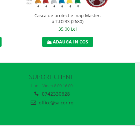
0
Casca de protectie Inap Master,
Casca EN
art.D233 (2680)
35,00 Lei
ADAUGA IN COS
SUPORT CLIENTI
Luni - Vineri 8:00-16:00
0742330628
office@salcor.ro