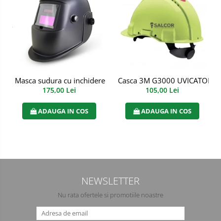
Manusi PVC
Manusi textil
Manusi tricot impregnat
Manusi zale
Masca sudura cu inchidere automata
Casca 3M G3000 UVICATOR ar
175,00 Lei
105,00 Lei
Imbracaminte Outdoor
ADAUGA IN COS
ADAUGA IN COS
Incaltaminte Outdoor
Casti
Caciuli
Sepci
NEWSLETTER
Antifoane
Nu rata ofertele si promotiile noastre
Filtre