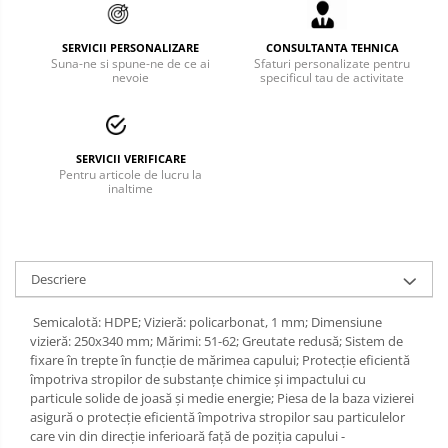
Bucle
SERVICII PERSONALIZARE
CONSULTANTA TEHNICA
Suna-ne si spune-ne de ce ai
Sfaturi personalizate pentru
Carabiniere
nevoie
specificul tau de activitate
Centuri
Mijloace de legatura
SERVICII VERIFICARE
Pentru articole de lucru la
Opritoare de cadere
inaltime
Puncte de ancorare
Sisteme de acces in canale
Descriere
Pantofi de protectie
Semicalotă: HDPE; Vizieră: policarbonat, 1 mm; Dimensiune
Sandale de protectie
vizieră: 250x340 mm; Mărimi: 51-62; Greutate redusă; Sistem de
fixare în trepte în funcţie de mărimea capului; Protecţie eficientă
Bocanci de protectie
împotriva stropilor de substanţe chimice şi impactului cu
particule solide de joasă şi medie energie; Piesa de la baza vizierei
Accesorii
asigură o protecţie eficientă împotriva stropilor sau particulelor
care vin din direcţie inferioară faţă de poziţia capului -
Cizme de protectie