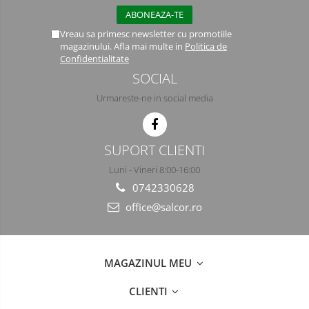
Semimasti
Vreau sa primesc newsletter cu promotiile
Ochelari
magazinului. Afla mai multe in
Politica de
Confidentialitate
Viziere de protectie
SOCIAL
Urmareste-ne in social media
SUPORT CLIENTI
Luni - Vineri 8:00-16:00
0742330628
office@salcor.ro
MAGAZINUL MEU
CLIENTI