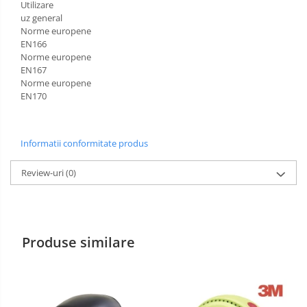
Utilizare
uz general
Incaltaminte alba de protectie
Norme europene
EN166
Incaltaminte ESD
Norme europene
EN167
Pantofi fara protectie
Norme europene
EN170
Protectie chimica
Saboti
Informatii conformitate produs
Manecute
Review-uri
(0)
Manusi fibre speciale
Manusi fibre speciale impregnate
Manusi latex
Produse similare
Manusi neopren
Manusi nitril
Manusi piele