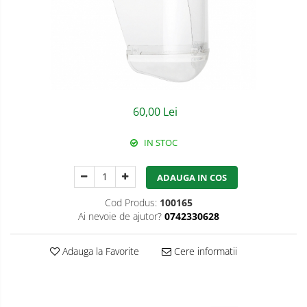
Semnalizare rutiera
Jachete/Bluze Salopeta
Pantaloni cu pieptar
Pantaloni de lucru
Pantaloni scurti
60,00 Lei
Pelerine de ploaie
IN STOC
Protectie termica
Reflectorizante
ADAUGA IN COS
Softshell
Cod Produs:
100165
Ai nevoie de ajutor?
0742330628
Sorturi de protectie
Tricouri
Adauga la Favorite
Cere informatii
Veste
Accesorii alpinism utilitar