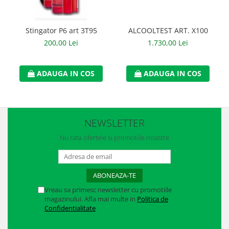
Manusi neopren
Manusi nitril
Stingator P6 art 3T95
ALCOOLTEST ART. X100
200,00 Lei
1.730,00 Lei
Manusi piele
Manusi PVC
ADAUGA IN COS
ADAUGA IN COS
Manusi textil
Manusi tricot impregnat
NEWSLETTER
Manusi zale
Nu rata ofertele si promotiile noastre
Outdoor
Imbracaminte Outdoor
Incaltaminte Outdoor
Vreau sa primesc newsletter cu promotiile
magazinului. Afla mai multe in
Politica de
Curatenie si igiena
Confidentialitate
Protectia capului