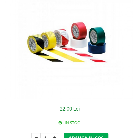
Jachete/Bluze Salopeta
Pantaloni cu pieptar
Pantaloni de lucru
Pantaloni scurti
Pelerine de ploaie
Protectie termica
Reflectorizante
Softshell
Sorturi de protectie
22,00 Lei
Tricouri
Veste
IN STOC
Lucru la Inaltime
ADAUGA IN COS