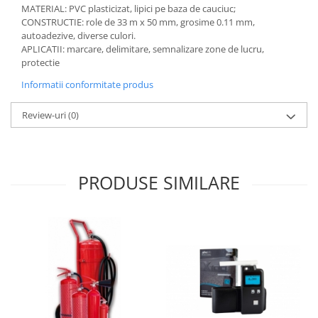
MATERIAL: PVC plasticizat, lipici pe baza de cauciuc;
Accesorii
CONSTRUCTIE: role de 33 m x 50 mm, grosime 0.11 mm,
autoadezive, diverse culori.
Cizme de protectie
APLICATII: marcare, delimitare, semnalizare zone de lucru,
protectie
Incaltaminte alba de protectie
Informatii conformitate produs
Incaltaminte ESD
Review-uri
(0)
Pantofi fara protectie
Protectie chimica
Saboti
PRODUSE SIMILARE
Manusi
Manecute
Manusi fibre speciale
Manusi fibre speciale impregnate
Manusi latex