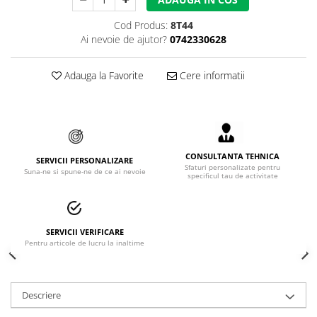
Accesorii alpinism utilitar
Cod Produs:
8T44
Ai nevoie de ajutor?
0742330628
Bucle
Carabiniere
Adauga la Favorite
Cere informatii
Centuri
Mijloace de legatura
Opritoare de cadere
CONSULTANTA TEHNICA
SERVICII PERSONALIZARE
Sfaturi personalizate pentru
Puncte de ancorare
Suna-ne si spune-ne de ce ai nevoie
specificul tau de activitate
Sisteme de acces in canale
Incaltaminte
SERVICII VERIFICARE
Pentru articole de lucru la inaltime
Pantofi de protectie
Sandale de protectie
Descriere
Bocanci de protectie