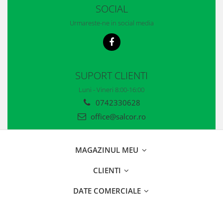
Casti
SOCIAL
Caciuli
Urmareste-ne in social media
Sepci
Protectie auditiva
SUPORT CLIENTI
Antifoane
Luni - Vineri 8:00-16:00
Protectie Respiratorie
0742330628
Filtre
office@salcor.ro
Semimasti
MAGAZINUL MEU
Protectie vizuala
CLIENTI
Ochelari
Viziere de protectie
DATE COMERCIALE
Semnalizare rutiera