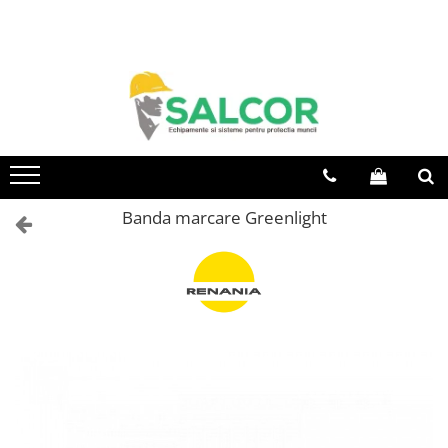
Toate Produsele
Imbracaminte
Accesorii
Articole unica folosinta
Camasi
Banda marcare Greenlight
Combinezoane
Costum-Salopeta
Halate de lucru
Hanorace
Imbracaminte Femei
Jachete de iarna