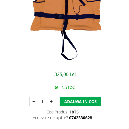
Jachete/Bluze Salopeta
Pantaloni cu pieptar
Pantaloni de lucru
Pantaloni scurti
Pelerine de ploaie
Protectie termica
Reflectorizante
325,00 Lei
Softshell
IN STOC
Sorturi de protectie
ADAUGA IN COS
Tricouri
Cod Produs:
18T5
Veste
Ai nevoie de ajutor?
0742330628
Lucru la Inaltime