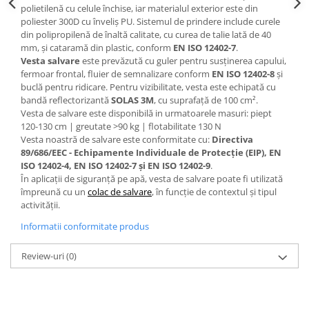
polietilenă cu celule închise, iar materialul exterior este din
Accesorii
poliester 300D cu înveliș PU. Sistemul de prindere include curele
din polipropilenă de înaltă calitate, cu curea de talie lată de 40
Cizme de protectie
mm, și cataramă din plastic, conform
EN ISO 12402-7
.
Vesta salvare
este prevăzută cu guler pentru susținerea capului,
Incaltaminte alba de protectie
fermoar frontal, fluier de semnalizare conform
EN ISO 12402-8
și
buclă pentru ridicare. Pentru vizibilitate, vesta este echipată cu
Incaltaminte ESD
bandă reflectorizantă
SOLAS 3M
, cu suprafață de 100 cm².
Vesta de salvare este disponibilă in urmatoarele masuri: piept
Pantofi fara protectie
120-130 cm | greutate >90 kg | flotabilitate 130 N
Vesta noastră de salvare este conformitate cu:
Directiva
Protectie chimica
89/686/EEC - Echipamente Individuale de Protecție (EIP), EN
Saboti
ISO 12402-4, EN ISO 12402-7 și EN ISO 12402-9
.
În aplicații de siguranță pe apă, vesta de salvare poate fi utilizată
împreună cu un
colac de salvare
, în funcție de contextul și tipul
Manusi
activității.
Manecute
Informatii conformitate produs
Manusi fibre speciale
Review-uri
(0)
Manusi fibre speciale impregnate
Manusi latex