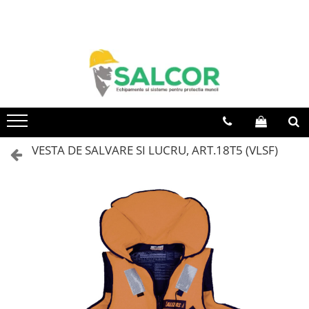
Toate Produsele
Imbracaminte
Accesorii
Articole unica folosinta
Camasi
VESTA DE SALVARE SI LUCRU, ART.18T5 (VLSF)
Combinezoane
Costum-Salopeta
Halate de lucru
Hanorace
Imbracaminte Femei
Jachete de iarna