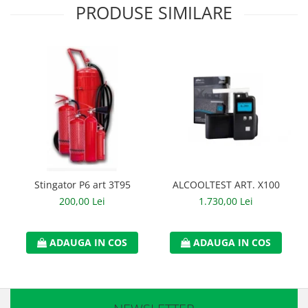
PRODUSE SIMILARE
Manusi neopren
Manusi nitril
Manusi piele
Manusi PVC
Manusi textil
Manusi tricot impregnat
Manusi zale
Stingator P6 art 3T95
ALCOOLTEST ART. X100
Outdoor
200,00 Lei
1.730,00 Lei
Imbracaminte Outdoor
Incaltaminte Outdoor
ADAUGA IN COS
ADAUGA IN COS
Curatenie si igiena
Protectia capului