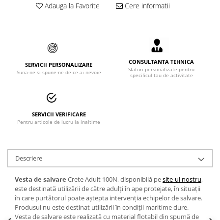
Adauga la Favorite
Cere informatii
Accesorii alpinism utilitar
Bucle
Carabiniere
CONSULTANTA TEHNICA
Centuri
SERVICII PERSONALIZARE
Sfaturi personalizate pentru
Suna-ne si spune-ne de ce ai nevoie
specificul tau de activitate
Mijloace de legatura
Opritoare de cadere
SERVICII VERIFICARE
Puncte de ancorare
Pentru articole de lucru la inaltime
Sisteme de acces in canale
Descriere
Incaltaminte
Pantofi de protectie
Vesta de salvare
Crete Adult 100N, disponibilă pe
site-ul nostru
,
este destinată utilizării de către adulți în ape protejate, în situații
Sandale de protectie
în care purtătorul poate aștepta intervenția echipelor de salvare.
Produsul nu este destinat utilizării în condiții maritime dure.
Bocanci de protectie
Vesta de salvare este realizată cu material flotabil din spumă de