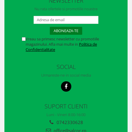
NEWSLETTER
Casti
Nu rata ofertele si promotiile noastre
Caciuli
Sepci
Protectie auditiva
Vreau sa primesc newsletter cu promotiile
magazinului. Afla mai multe in
Politica de
Antifoane
Confidentialitate
Protectie Respiratorie
SOCIAL
Filtre
Urmareste-ne in social media
Semimasti
Protectie vizuala
Ochelari
SUPORT CLIENTI
Viziere de protectie
Luni - Vineri 8:00-16:00
0742330628
Semnalizare rutiera
office@salcor.ro