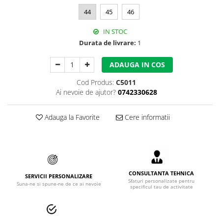
Accesorii alpinism utilitar
44
45
46
Bucle
IN STOC
Durata de livrare:
1
Carabiniere
ADAUGA IN COS
Centuri
Cod Produs:
C5011
Mijloace de legatura
Ai nevoie de ajutor?
0742330628
Opritoare de cadere
Adauga la Favorite
Cere informatii
Puncte de ancorare
Sisteme de acces in canale
Incaltaminte
CONSULTANTA TEHNICA
Pantofi de protectie
SERVICII PERSONALIZARE
Sfaturi personalizate pentru
Suna-ne si spune-ne de ce ai nevoie
specificul tau de activitate
Sandale de protectie
Bocanci de protectie