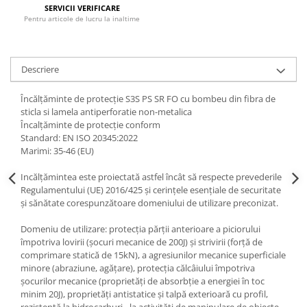
SERVICII VERIFICARE
Accesorii
Pentru articole de lucru la inaltime
Cizme de protectie
Incaltaminte alba de protectie
Descriere
Incaltaminte ESD
Încălțăminte de protecție S3S PS SR FO cu bombeu din fibra de
sticla si lamela antiperforatie non-metalica
Pantofi fara protectie
Încalțăminte de protecție conform
Standard: EN ISO 20345:2022
Protectie chimica
Marimi: 35-46 (EU)
Saboti
Incălţămintea este proiectată astfel încât să respecte prevederile
Regulamentului (UE) 2016/425 şi cerinţele esenţiale de securitate
Manusi
şi sănătate corespunzătoare domeniului de utilizare preconizat.
Manecute
Domeniu de utilizare: protecţia părţii anterioare a piciorului
Manusi fibre speciale
împotriva lovirii (şocuri mecanice de 200J) şi strivirii (forţă de
comprimare statică de 15kN), a agresiunilor mecanice superficiale
Manusi fibre speciale impregnate
minore (abraziune, agăţare), protecţia călcâiului împotriva
şocurilor mecanice (proprietăţi de absorbţie a energiei în toc
Manusi latex
minim 20J), proprietăţi antistatice şi talpă exterioară cu profil,