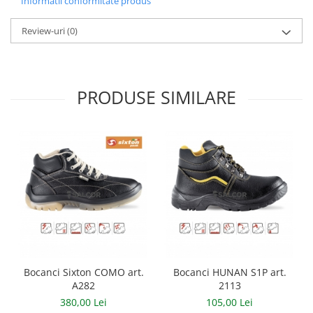
Informatii conformitate produs
Casti
Review-uri
(0)
Caciuli
Sepci
Protectie auditiva
PRODUSE SIMILARE
Antifoane
Protectie Respiratorie
Filtre
Semimasti
Protectie vizuala
Ochelari
Viziere de protectie
Bocanci Sixton COMO art.
Bocanci HUNAN S1P art.
A282
2113
Semnalizare rutiera
380,00 Lei
105,00 Lei