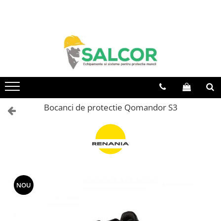
Toate Produsele
Imbracaminte
Accesorii
Articole unica folosinta
Camasi
Bocanci de protectie Qomandor S3
Combinezoane
Costum-Salopeta
Halate de lucru
Hanorace
NOU
Imbracaminte Femei
Jachete de iarna