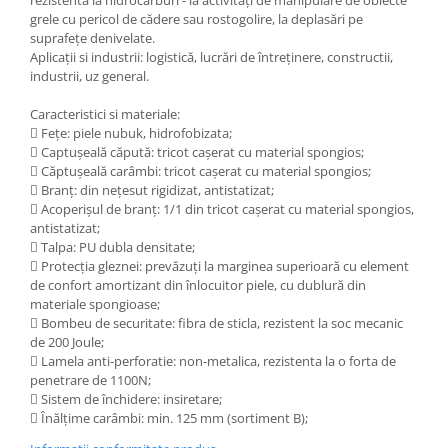
rezistentă la hidrocarburi - la activităţi de manipulare de obiecte
Manusi neopren
grele cu pericol de cădere sau rostogolire, la deplasări pe
suprafeţe denivelate.
Manusi nitril
Aplicații si industrii: logistică, lucrări de întreținere, constructii,
industrii, uz general.
Manusi piele
Caracteristici si materiale:
Manusi PVC
 Fețe: piele nubuk, hidrofobizata;
 Captușeală căpută: tricot caşerat cu material spongios;
Manusi textil
 Căptușeală carâmbi: tricot caşerat cu material spongios;
 Branț: din neţesut rigidizat, antistatizat;
Manusi tricot impregnat
 Acoperişul de branţ: 1/1 din tricot caşerat cu material spongios,
antistatizat;
Manusi zale
 Talpa: PU dubla densitate;
 Protecția gleznei: prevăzuţi la marginea superioară cu element
Outdoor
de confort amortizant din înlocuitor piele, cu dublură din
materiale spongioase;
Imbracaminte Outdoor
 Bombeu de securitate: fibra de sticla, rezistent la soc mecanic
de 200 Joule;
Incaltaminte Outdoor
 Lamela anti-perforatie: non-metalica, rezistenta la o forta de
penetrare de 1100N;
Curatenie si igiena
 Sistem de închidere: insiretare;
 Înălţime carâmbi: min. 125 mm (sortiment B);
Protectia capului