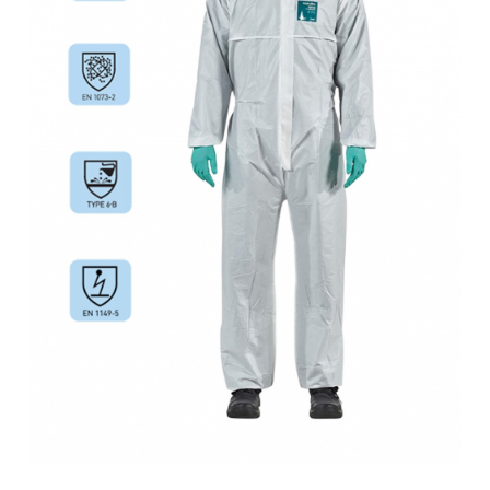
Jachete/Bluze Salopeta
Pantaloni cu pieptar
Pantaloni de lucru
Pantaloni scurti
Pelerine de ploaie
Protectie termica
Reflectorizante
Softshell
Sorturi de protectie
Tricouri
Veste
Lucru la Inaltime