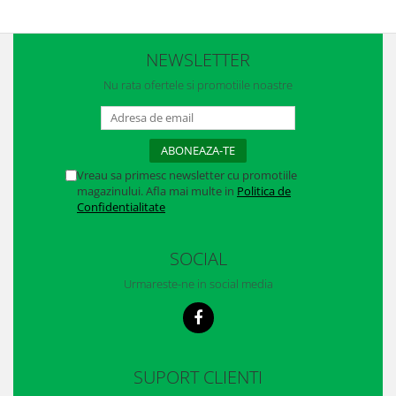
Casti
Caciuli
NEWSLETTER
Sepci
Nu rata ofertele si promotiile noastre
Protectie auditiva
Antifoane
Vreau sa primesc newsletter cu promotiile
Protectie Respiratorie
magazinului. Afla mai multe in
Politica de
Filtre
Confidentialitate
Semimasti
SOCIAL
Protectie vizuala
Urmareste-ne in social media
Ochelari
Viziere de protectie
SUPORT CLIENTI
Semnalizare rutiera