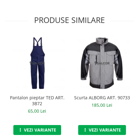
Manusi neopren
Manusi nitril
PRODUSE SIMILARE
Manusi piele
Manusi PVC
Manusi textil
Manusi tricot impregnat
Manusi zale
Outdoor
Imbracaminte Outdoor
Pantalon pieptar TED ART.
Scurta ALBORG ART. 90733
3B72
185,00 Lei
Incaltaminte Outdoor
65,00 Lei
Curatenie si igiena
VEZI VARIANTE
VEZI VARIANTE
Protectia capului