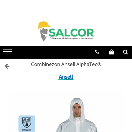
Toate Produsele
Imbracaminte
Accesorii
Articole unica folosinta
Camasi
Combinezon Ansell AlphaTec®
Combinezoane
Costum-Salopeta
Halate de lucru
Hanorace
Imbracaminte Femei
Jachete de iarna