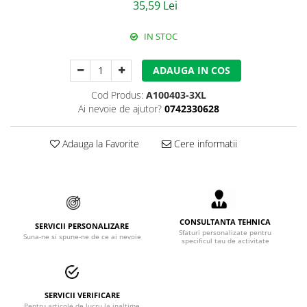
35,59 Lei
Accesorii alpinism utilitar
IN STOC
Bucle
Carabiniere
ADAUGA IN COS
Centuri
Cod Produs:
A100403-3XL
Ai nevoie de ajutor?
0742330628
Mijloace de legatura
Opritoare de cadere
Adauga la Favorite
Cere informatii
Puncte de ancorare
Sisteme de acces in canale
Incaltaminte
CONSULTANTA TEHNICA
SERVICII PERSONALIZARE
Sfaturi personalizate pentru
Suna-ne si spune-ne de ce ai nevoie
specificul tau de activitate
Pantofi de protectie
Sandale de protectie
Bocanci de protectie
SERVICII VERIFICARE
Pentru articole de lucru la inaltime