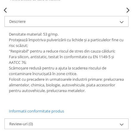
Accesorii
Cizme de protectie
Descriere
Incaltaminte alba de protectie
Densitate material: 53 g/mp.
Incaltaminte ESD
Protejează împotriva pulverizării cu lichide și a particulelor fine cu
risc scăzut;
Pantofi fara protectie
"Respirabil” pentru a reduce riscul de stres din cauza căldurii;
Fara silicon, antistatic, testat în conformitate cu EN 1149-5 și
Protectie chimica
AATCC 76;
Scămoșare redusă pentru a ajuta la scaderea riscului de
Saboti
contaminare încrucișată în zone critice.
Folosit cu precadere in urmatoarele industrii primare: prelucrarea
Manusi
alimentelor, chimica, biologie, autovehicule, piata accesorilor
pentru autovehicule, prelucrarea metalelor.
Manecute
Manusi fibre speciale
Informatii conformitate produs
Manusi fibre speciale impregnate
Review-uri
(0)
Manusi latex