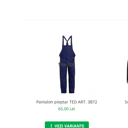
Accesorii
Cizme de protectie
Incaltaminte alba de protectie
Incaltaminte ESD
Pantofi fara protectie
Protectie chimica
Saboti
Manusi
Manecute
Manusi fibre speciale
Pantalon pieptar TED ART. 3B72
S
65,00 Lei
Manusi fibre speciale impregnate
Manusi latex
VEZI VARIANTE