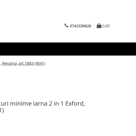
0742330628
0,00
, Renania, art.1B83 (9041)
uri minime iarna 2 in 1 Exford,
1)