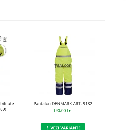
bilitate
Pantalon DENMARK ART. 9182
So
189)
190,00 Lei
VEZI VARIANTE