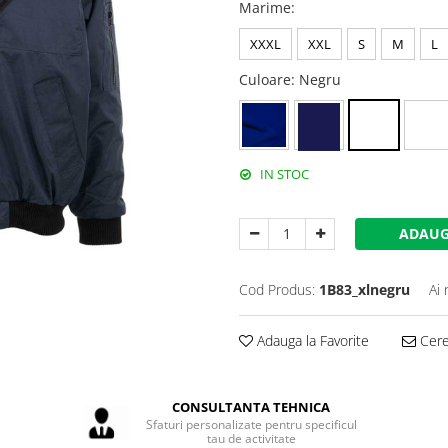
Marime
:
XXXL
XXL
S
M
L
Culoare
: Negru
IN STOC
ADAUG
Cod Produs:
1B83_xlnegru
Ai 
Adauga la Favorite
Cere 
CONSULTANTA TEHNICA
Sfaturi personalizate pentru specificul
tau de activitate