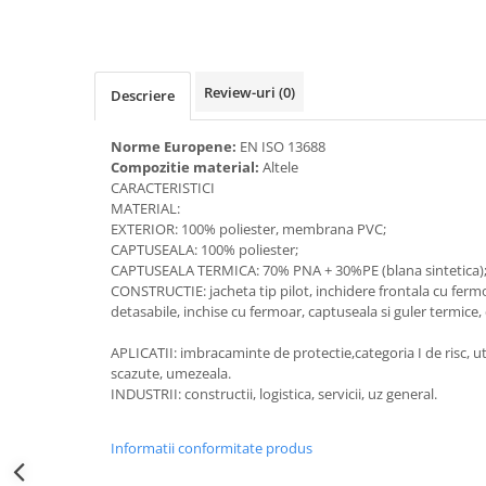
Accesorii alpinism utilitar
Bucle
Review-uri
(0)
Descriere
Carabiniere
Centuri
Norme Europene:
EN ISO 13688
Compozitie material:
Altele
Mijloace de legatura
CARACTERISTICI
MATERIAL:
Opritoare de cadere
EXTERIOR: 100% poliester, membrana PVC;
CAPTUSEALA: 100% poliester;
Puncte de ancorare
CAPTUSEALA TERMICA: 70% PNA + 30%PE (blana sintetica)
CONSTRUCTIE: jacheta tip pilot, inchidere frontala cu ferm
Sisteme de acces in canale
detasabile, inchise cu fermoar, captuseala si guler termice,
Incaltaminte
APLICATII: imbracaminte de protectie,categoria I de risc, ut
scazute, umezeala.
Pantofi de protectie
INDUSTRII: constructii, logistica, servicii, uz general.
Sandale de protectie
Informatii conformitate produs
Bocanci de protectie