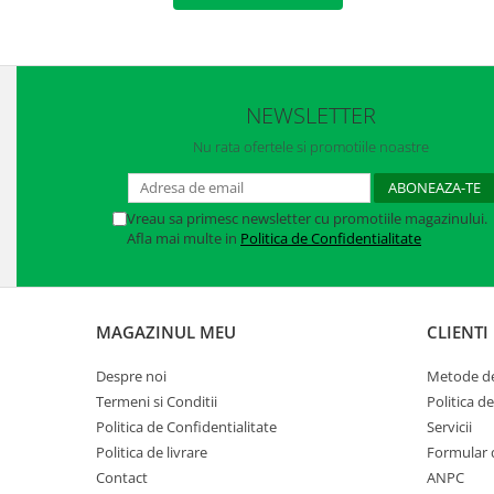
Manusi neopren
Manusi nitril
Manusi piele
NEWSLETTER
Manusi PVC
Nu rata ofertele si promotiile noastre
Manusi textil
Vreau sa primesc newsletter cu promotiile magazinului.
Manusi tricot impregnat
Afla mai multe in
Politica de Confidentialitate
Manusi zale
Outdoor
MAGAZINUL MEU
CLIENTI
Imbracaminte Outdoor
Despre noi
Metode de
Incaltaminte Outdoor
Termeni si Conditii
Politica d
Politica de Confidentialitate
Servicii
Curatenie si igiena
Politica de livrare
Formular 
Protectia capului
Contact
ANPC