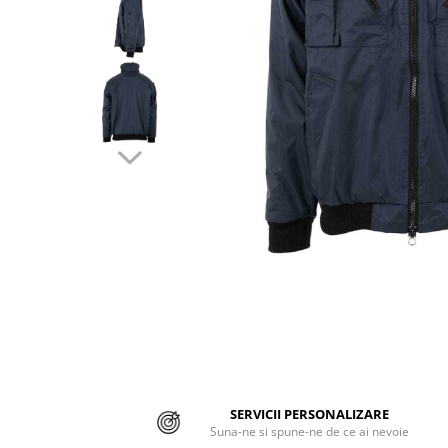
Jachete/Bluze Salopeta
Pantaloni cu pieptar
Pantaloni de lucru
Pantaloni scurti
Pelerine de ploaie
Protectie termica
Reflectorizante
Softshell
Sorturi de protectie
Tricouri
Veste
SERVICII PERSONALIZARE
Suna-ne si spune-ne de ce ai nevoie
Lucru la Inaltime