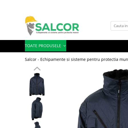
Toate Produsele
Imbracaminte
Accesorii
TOATE PRODUSELE
Articole unica folosinta
Salcor - Echipamente si sisteme pentru protectia mun
Camasi
Combinezoane
Costum-Salopeta
Halate de lucru
Hanorace
Imbracaminte Femei
Jachete de iarna