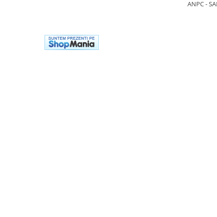
Casti
ANPC - SA
Caciuli
Sepci
Protectie auditiva
Antifoane
Protectie Respiratorie
Filtre
Semimasti
Protectie vizuala
Ochelari
Viziere de protectie
Semnalizare rutiera