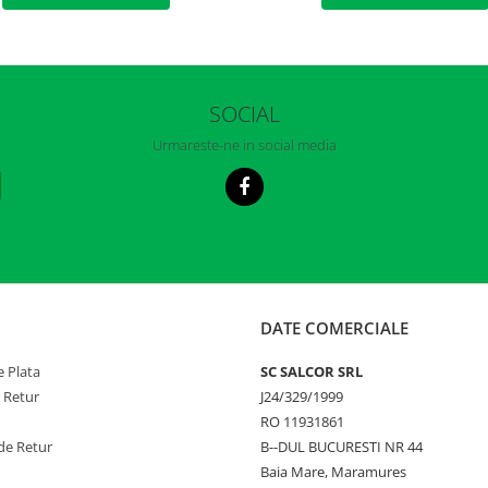
SOCIAL
Urmareste-ne in social media
DATE COMERCIALE
 Plata
SC SALCOR SRL
e Retur
J24/329/1999
RO 11931861
de Retur
B--DUL BUCURESTI NR 44
Baia Mare, Maramures