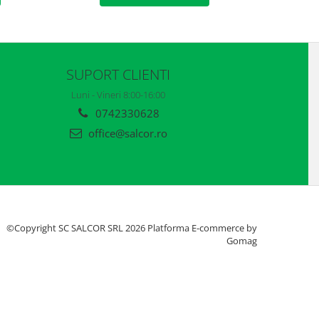
SUPORT CLIENTI
Luni - Vineri 8:00-16:00
0742330628
office@salcor.ro
©Copyright SC SALCOR SRL 2026
Platforma E-commerce by
Gomag