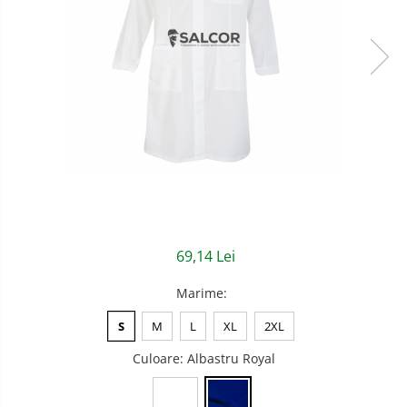
Semnalizare rutiera
Jachete/Bluze Salopeta
Pantaloni cu pieptar
Pantaloni de lucru
Pantaloni scurti
Pelerine de ploaie
Protectie termica
Reflectorizante
69,14 Lei
Softshell
Marime
:
Sorturi de protectie
S
M
L
XL
2XL
Tricouri
Culoare
: Albastru Royal
Veste
Accesorii alpinism utilitar