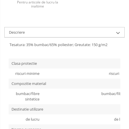
Pentru articole de lucru la
inaltime
Incaltaminte alba de protectie
Incaltaminte ESD
Pantofi fara protectie
Descriere
Protectie chimica
Tesatura: 35% bumbac/65% poliester; Greutate: 150 g/m2
Saboti
Clasa protectie
Manecute
riscuri minime
riscuri min
Manusi fibre speciale
Compozitie material
Manusi fibre speciale impregnate
bumbac/fibre
bumbac/fibre si
Manusi latex
sintetice
Manusi neopren
Destinatie utilizare
Manusi nitril
de lucru
de lucru
Manusi piele