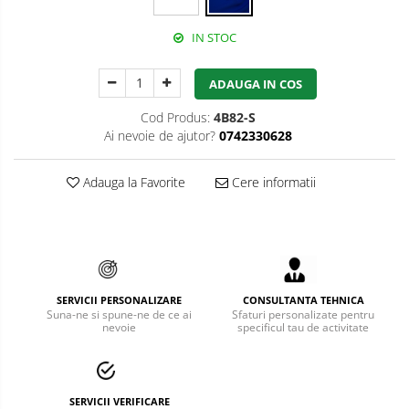
Bucle
IN STOC
Carabiniere
ADAUGA IN COS
Centuri
Cod Produs:
4B82-S
Mijloace de legatura
Ai nevoie de ajutor?
0742330628
Opritoare de cadere
Adauga la Favorite
Cere informatii
Puncte de ancorare
Sisteme de acces in canale
Pantofi de protectie
SERVICII PERSONALIZARE
CONSULTANTA TEHNICA
Sandale de protectie
Suna-ne si spune-ne de ce ai
Sfaturi personalizate pentru
nevoie
specificul tau de activitate
Bocanci de protectie
Accesorii
SERVICII VERIFICARE
Cizme de protectie