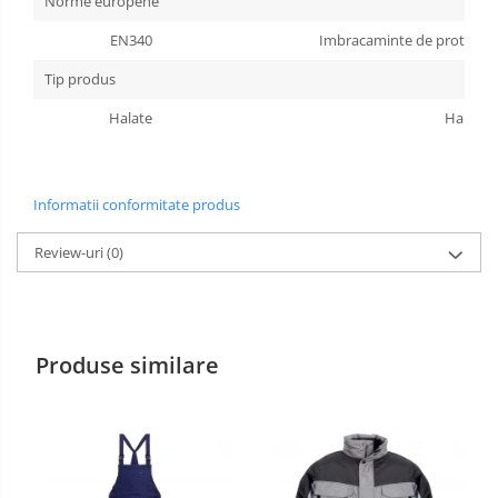
Norme europene
Manusi PVC
EN340
Imbracaminte de protectie 
Manusi textil
Tip produs
Halate
Halate
Manusi tricot impregnat
Manusi zale
Informatii conformitate produs
Imbracaminte Outdoor
Incaltaminte Outdoor
Review-uri
(0)
Casti
Caciuli
Produse similare
Sepci
Antifoane
Filtre