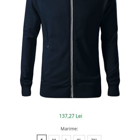
Jachete/Bluze Salopeta
Pantaloni cu pieptar
Pantaloni de lucru
Pantaloni scurti
Pelerine de ploaie
Protectie termica
Reflectorizante
Softshell
Sorturi de protectie
Tricouri
137,27 Lei
Veste
Marime
:
Lucru la Inaltime