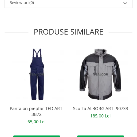
Review-uri
(0)
Manusi neopren
Manusi nitril
Manusi piele
PRODUSE SIMILARE
Manusi PVC
Manusi textil
Manusi tricot impregnat
Manusi zale
Outdoor
Imbracaminte Outdoor
Incaltaminte Outdoor
Pantalon pieptar TED ART.
Scurta ALBORG ART. 90733
3B72
185,00 Lei
Curatenie si igiena
65,00 Lei
Protectia capului