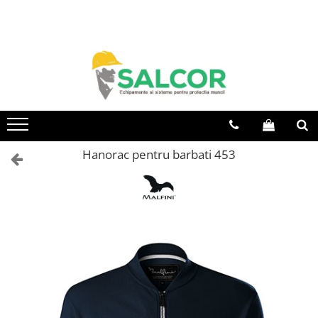
Toate Produsele
Imbracaminte
Accesorii
Articole unica folosinta
Camasi
Hanorac pentru barbati 453
Combinezoane
Costum-Salopeta
Halate de lucru
Hanorace
Imbracaminte Femei
Jachete de iarna