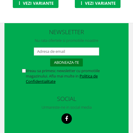
Casti
VEZI VARIANTE
VEZI VARIANTE
Caciuli
Sepci
NEWSLETTER
Protectie auditiva
Nu rata ofertele si promotiile noastre
Antifoane
Protectie Respiratorie
Filtre
Vreau sa primesc newsletter cu promotiile
magazinului. Afla mai multe in
Politica de
Semimasti
Confidentialitate
Protectie vizuala
SOCIAL
Ochelari
Urmareste-ne in social media
Viziere de protectie
Semnalizare rutiera