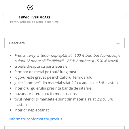
Accesorii
Cizme de protectie
SERVICII VERIFICARE
Pentru articole de lucru la inaltime
Incaltaminte alba de protectie
Incaltaminte ESD
Descriere
Pantofi fara protectie
French terry, interior nepieptănat , 100 % bumbac (compoziţia
Protectie chimica
culorii 12 poate să fie diferită – 85 % bumbac şi 15 % vâscoză)
croială dreaptă cu părţi laterale
Saboti
fermoar de metal pe toată lungimea
logo-ul este gravat pe închizătorul fermoarului
Manusi
guler “bomber” din material raiat 2:2 cu adaos de 5 % elastan
interiorul gulerului prezintă bandă de întărire
Manecute
buzunare laterale cu fermoar ascuns
tivul inferior și manșetele sunt din material raiat 2:2 cu 5 %
Manusi fibre speciale
elastan
interior nepieptănat
Manusi fibre speciale impregnate
Informatii conformitate produs
Manusi latex