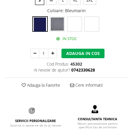
S
M
L
XL
2XL
Accesorii alpinism utilitar
Culoare
: Bleumarin
Bucle
Carabiniere
IN STOC
Centuri
Mijloace de legatura
ADAUGA IN COS
Opritoare de cadere
Cod Produs:
45302
Ai nevoie de ajutor?
0742330628
Puncte de ancorare
Sisteme de acces in canale
Adauga la Favorite
Cere informatii
Incaltaminte
Pantofi de protectie
Sandale de protectie
CONSULTANTA TEHNICA
SERVICII PERSONALIZARE
Sfaturi personalizate pentru
Suna-ne si spune-ne de ce ai nevoie
Bocanci de protectie
specificul tau de activitate