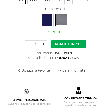
XS
XXXL
XXL
S
M
L
XL
Accesorii alpinism utilitar
Culoare
: Gri
Bucle
Carabiniere
IN STOC
Centuri
Mijloace de legatura
ADAUGA IN COS
Opritoare de cadere
Cod Produs:
35B5_xsgri
Ai nevoie de ajutor?
0742330628
Puncte de ancorare
Sisteme de acces in canale
Adauga la Favorite
Cere informatii
Incaltaminte
Pantofi de protectie
Sandale de protectie
CONSULTANTA TEHNICA
SERVICII PERSONALIZARE
Sfaturi personalizate pentru
Suna-ne si spune-ne de ce ai nevoie
Bocanci de protectie
specificul tau de activitate