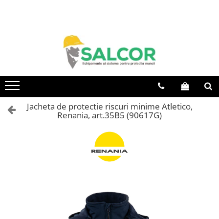
Toate Produsele
Imbracaminte
Accesorii
Articole unica folosinta
Camasi
Jacheta de protectie riscuri minime Atletico,
Renania, art.35B5 (90617G)
Combinezoane
Costum-Salopeta
Halate de lucru
Hanorace
Imbracaminte Femei
Jachete de iarna