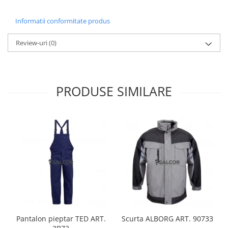
Manusi neopren
Informatii conformitate produs
Manusi nitril
Review-uri
(0)
Manusi piele
Manusi PVC
Manusi textil
PRODUSE SIMILARE
Manusi tricot impregnat
Manusi zale
Outdoor
Imbracaminte Outdoor
Incaltaminte Outdoor
Curatenie si igiena
Protectia capului
Pantalon pieptar TED ART.
Scurta ALBORG ART. 90733