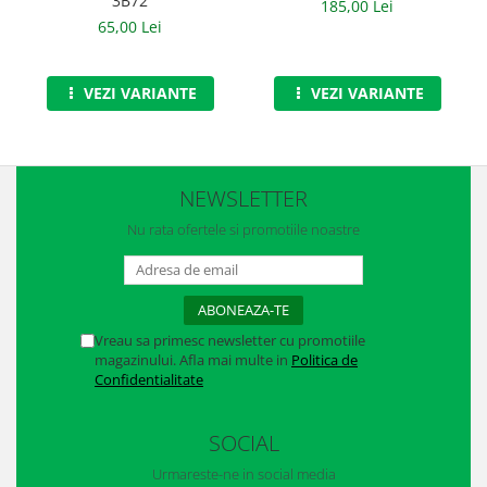
3B72
185,00 Lei
Casti
65,00 Lei
Caciuli
Sepci
VEZI VARIANTE
VEZI VARIANTE
Protectie auditiva
Antifoane
NEWSLETTER
Protectie Respiratorie
Nu rata ofertele si promotiile noastre
Filtre
Semimasti
Protectie vizuala
Vreau sa primesc newsletter cu promotiile
magazinului. Afla mai multe in
Politica de
Ochelari
Confidentialitate
Viziere de protectie
SOCIAL
Semnalizare rutiera
Urmareste-ne in social media