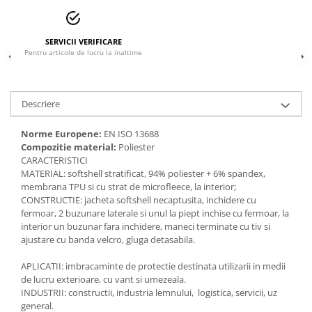
Accesorii
Cizme de protectie
SERVICII VERIFICARE
Pentru articole de lucru la inaltime
Incaltaminte alba de protectie
Incaltaminte ESD
Descriere
Pantofi fara protectie
Norme Europene:
EN ISO 13688
Protectie chimica
Compozitie material:
Poliester
CARACTERISTICI
Saboti
MATERIAL: softshell stratificat, 94% poliester + 6% spandex,
membrana TPU si cu strat de microfleece, la interior;
Manusi
CONSTRUCTIE: jacheta softshell necaptusita, inchidere cu
fermoar, 2 buzunare laterale si unul la piept inchise cu fermoar, la
Manecute
interior un buzunar fara inchidere, maneci terminate cu tiv si
ajustare cu banda velcro, gluga detasabila.
Manusi fibre speciale
APLICATII: imbracaminte de protectie destinata utilizarii in medii
Manusi fibre speciale impregnate
de lucru exterioare, cu vant si umezeala.
INDUSTRII: constructii, industria lemnului, logistica, servicii, uz
Manusi latex
general.