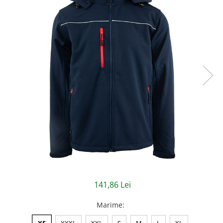
Jachete/Bluze Salopeta
Pantaloni cu pieptar
Pantaloni de lucru
Pantaloni scurti
Pelerine de ploaie
Protectie termica
Reflectorizante
Softshell
Sorturi de protectie
Tricouri
141,86 Lei
Veste
Marime
:
Lucru la Inaltime