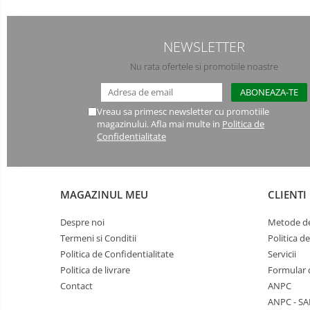
Manusi PVC
NEWSLETTER
Manusi textil
Nu rata ofertele si promotiile noastre
Manusi tricot impregnat
Manusi zale
Vreau sa primesc newsletter cu promotiile
magazinului. Afla mai multe in
Politica de
Imbracaminte Outdoor
Confidentialitate
Incaltaminte Outdoor
Casti
MAGAZINUL MEU
CLIENTI
Caciuli
Despre noi
Metode de
Sepci
Termeni si Conditii
Politica d
Politica de Confidentialitate
Servicii
Antifoane
Politica de livrare
Formular 
Contact
ANPC
Filtre
ANPC - SA