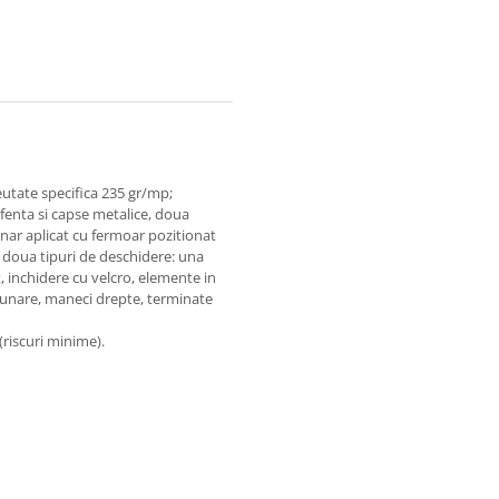
utate specifica 235 gr/mp;
fenta si capse metalice, doua
nar aplicat cu fermoar pozitionat
u doua tipuri de deschidere: una
t, inchidere cu velcro, elemente in
uzunare, maneci drepte, terminate
(riscuri minime).