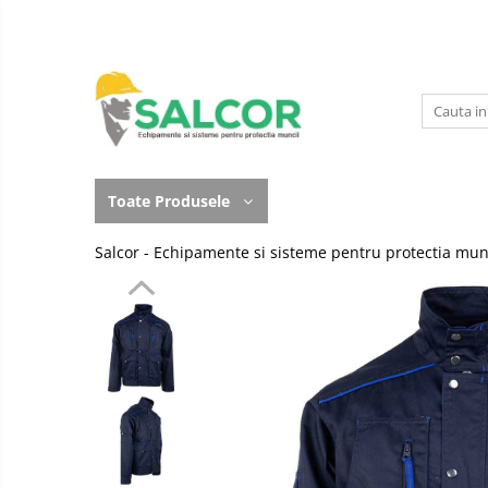
Toate Produsele
Imbracaminte
Accesorii
Lucru la Inaltime
Incaltaminte
Articole unica folosinta
Toate Produsele
Manusi
Camasi
Salcor - Echipamente si sisteme pentru protectia mun
Outdoor
Combinezoane
Curatenie si igiena
Costum-Salopeta
Protectia capului
Halate de lucru
Protectie auditiva
Hanorace
Protectie Respiratorie
Imbracaminte Femei
Protectie vizuala
Jachete de iarna