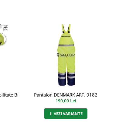
bilitate Bristol, art.5B34 (9189) (9189)
Pantalon DENMARK ART. 9182
So
190,00 Lei
VEZI VARIANTE