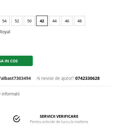
54
52
50
42
44
46
48
Royal
A IN COS
/albast7303494
Ai nevoie de ajutor?
0742330628
informatii
SERVICII VERIFICARE
Pentru articole de lucru la inaltime