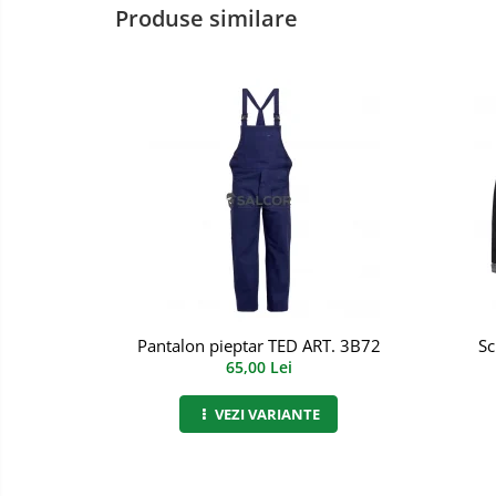
Produse similare
Incaltaminte alba de protectie
Incaltaminte ESD
Pantofi fara protectie
Protectie chimica
Saboti
Manecute
Manusi fibre speciale
Manusi fibre speciale impregnate
Pantalon pieptar TED ART. 3B72
Sc
65,00 Lei
Manusi latex
Manusi neopren
VEZI VARIANTE
Manusi nitril
Manusi piele