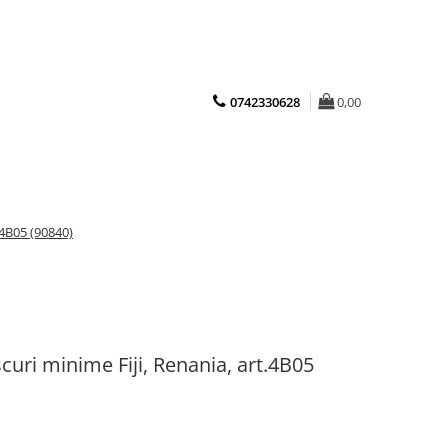
0742330628
0,00
.4B05 (90840)
scuri minime Fiji, Renania, art.4B05