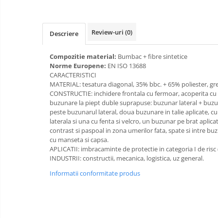
Bucle
Review-uri
(0)
Carabiniere
Descriere
Centuri
Compozitie material:
Bumbac + fibre sintetice
Norme Europene:
EN ISO 13688
Mijloace de legatura
CARACTERISTICI
MATERIAL: tesatura diagonal, 35% bbc. + 65% poliester, gre
Opritoare de cadere
CONSTRUCTIE: inchidere frontala cu fermoar, acoperita cu 
buzunare la piept duble suprapuse: buzunar lateral + buzu
Puncte de ancorare
peste buzunarul lateral, doua buzunare in talie aplicate, c
laterala si una cu fenta si velcro, un buzunar pe brat aplica
Sisteme de acces in canale
contrast si paspoal in zona umerilor fata, spate si intre b
cu manseta si capsa.
Pantofi de protectie
APLICATII: imbracaminte de protectie in categoria I de risc 
INDUSTRII: constructii, mecanica, logistica, uz general.
Sandale de protectie
Informatii conformitate produs
Bocanci de protectie
Accesorii
Cizme de protectie