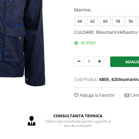
Marime
:
64
62
60
58
56
CULOARE
:
Bleumarin/Albastru 
IN STOC
ADAUG
Cod Produs:
4B05_42bleumarin
Adauga la Favorite
Cere 
CONSULTANTA TEHNICA
Sfaturi personalizate pentru specificul
tau de activitate