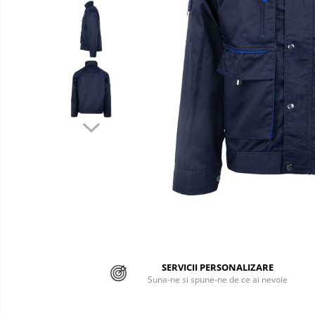
Semnalizare rutiera
Jachete/Bluze Salopeta
Pantaloni cu pieptar
Pantaloni de lucru
Pantaloni scurti
Pelerine de ploaie
Protectie termica
Reflectorizante
Softshell
Sorturi de protectie
Tricouri
SERVICII PERSONALIZARE
Veste
Suna-ne si spune-ne de ce ai nevoie
Accesorii alpinism utilitar