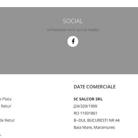
SOCIAL
Urmareste-ne in social media
DATE COMERCIALE
 Plata
SC SALCOR SRL
e Retur
J24/329/1999
RO 11931861
de Retur
B--DUL BUCURESTI NR 44
Baia Mare, Maramures
L