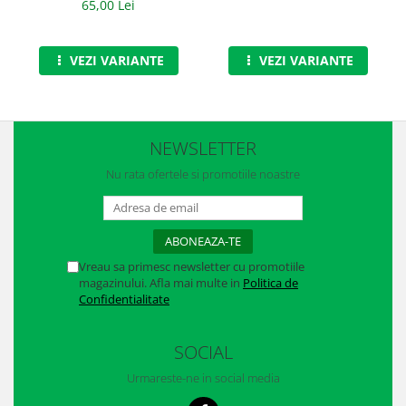
65,00 Lei
Casti
Caciuli
VEZI VARIANTE
VEZI VARIANTE
Sepci
Protectie auditiva
Antifoane
NEWSLETTER
Nu rata ofertele si promotiile noastre
Protectie Respiratorie
Filtre
Semimasti
Vreau sa primesc newsletter cu promotiile
Protectie vizuala
magazinului. Afla mai multe in
Politica de
Confidentialitate
Ochelari
Viziere de protectie
SOCIAL
Urmareste-ne in social media
Semnalizare rutiera