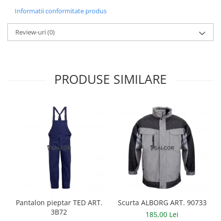
Manusi neopren
Informatii conformitate produs
Manusi nitril
Review-uri
(0)
Manusi piele
Manusi PVC
PRODUSE SIMILARE
Manusi textil
Manusi tricot impregnat
Manusi zale
Outdoor
Imbracaminte Outdoor
Incaltaminte Outdoor
Curatenie si igiena
Pantalon pieptar TED ART.
Scurta ALBORG ART. 90733
Protectia capului
3B72
185,00 Lei