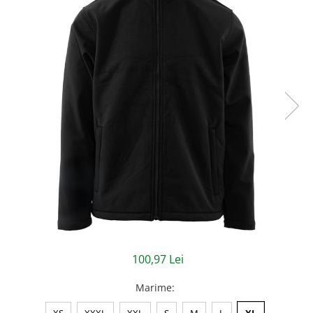
Jachete/Bluze Salopeta
Pantaloni cu pieptar
Pantaloni de lucru
Pantaloni scurti
Pelerine de ploaie
Protectie termica
Reflectorizante
Softshell
Sorturi de protectie
Tricouri
100,97 Lei
Veste
Marime
:
Lucru la Inaltime