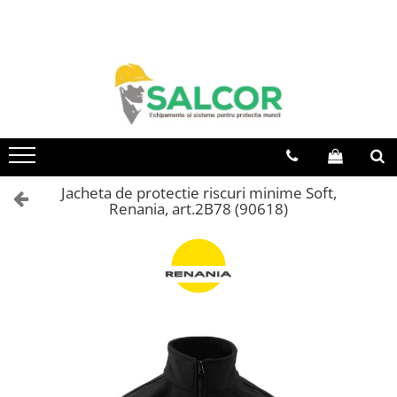
Toate Produsele
Imbracaminte
Accesorii
Articole unica folosinta
Camasi
Jacheta de protectie riscuri minime Soft,
Renania, art.2B78 (90618)
Combinezoane
Costum-Salopeta
Halate de lucru
Hanorace
Imbracaminte Femei
Jachete de iarna