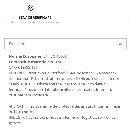
Accesorii
Cizme de protectie
SERVICII VERIFICARE
Pentru articole de lucru la inaltime
Incaltaminte alba de protectie
Incaltaminte ESD
Descriere
Pantofi fara protectie
Norme Europene:
EN ISO 13688
Protectie chimica
Compozitie material:
Poliester
CARACTERISTICI
Saboti
MATERIAL: strat exterior sotfshell, 94% poliester + 6% spandex,
membrana TPU si cu strat microfleece 100% poliester, la interior;
Manusi
CONSTRUCTIE: jacheta softshell necaptusita, inchidere cu
fermoar, 2 buzunare laterale inchise cu fermoar, la interior un
Manecute
buzunar fara inchidere.
Manusi fibre speciale
APLICATII: imbracaminte de protectie destinata utilizarii in medii
de lucru normale.
Manusi fibre speciale impregnate
INDUSTRII: constructii, industria lemnului, logistica, servicii, uz
general.
Manusi latex