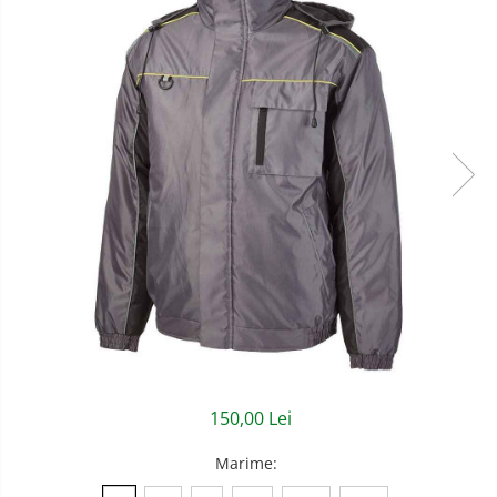
Semnalizare rutiera
Jachete/Bluze Salopeta
Pantaloni cu pieptar
Pantaloni de lucru
Pantaloni scurti
Pelerine de ploaie
Protectie termica
Reflectorizante
Softshell
Sorturi de protectie
Tricouri
150,00 Lei
Veste
Marime
:
Accesorii alpinism utilitar