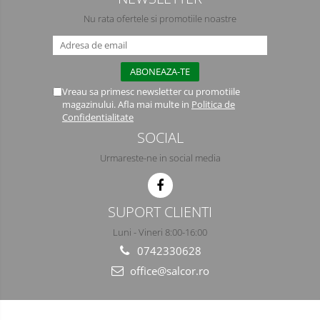
Nu rata ofertele si promotiile noastre
Vreau sa primesc newsletter cu promotiile
magazinului. Afla mai multe in
Politica de
Confidentialitate
SOCIAL
Urmareste-ne in social media
SUPORT CLIENTI
Luni - Vineri 8:00-16:00
0742330628
office@salcor.ro