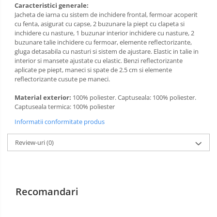
Caracteristici generale:
Jacheta de iarna cu sistem de inchidere frontal, fermoar acoperit
Manusi PVC
cu fenta, asigurat cu capse, 2 buzunare la piept cu clapeta si
inchidere cu nasture, 1 buzunar interior inchidere cu nasture, 2
Manusi textil
buzunare talie inchidere cu fermoar, elemente reflectorizante,
gluga detasabila cu nasturi si sistem de ajustare. Elastic in talie in
Manusi tricot impregnat
interior si mansete ajustate cu elastic. Benzi reflectorizante
aplicate pe piept, maneci si spate de 2.5 cm si elemente
Manusi zale
reflectorizante cusute pe maneci.
Imbracaminte Outdoor
Material exterior:
100% poliester. Captuseala: 100% poliester.
Captuseala termica: 100% poliester
Incaltaminte Outdoor
Informatii conformitate produs
Casti
Review-uri
(0)
Caciuli
Sepci
Antifoane
Recomandari
Filtre