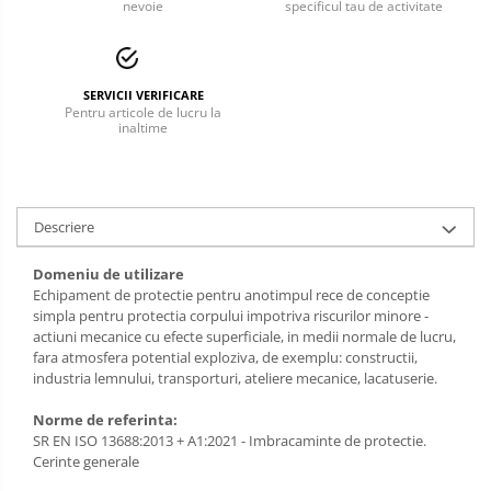
nevoie
specificul tau de activitate
Incaltaminte alba de protectie
Incaltaminte ESD
SERVICII VERIFICARE
Pentru articole de lucru la
Pantofi fara protectie
inaltime
Protectie chimica
Saboti
Descriere
Manecute
Domeniu de utilizare
Manusi fibre speciale
Echipament de protectie pentru anotimpul rece de conceptie
simpla pentru protectia corpului impotriva riscurilor minore -
Manusi fibre speciale impregnate
actiuni mecanice cu efecte superficiale, in medii normale de lucru,
fara atmosfera potential exploziva, de exemplu: constructii,
Manusi latex
industria lemnului, transporturi, ateliere mecanice, lacatuserie.
Manusi neopren
Norme de referinta:
SR EN ISO 13688:2013 + A1:2021 - Imbracaminte de protectie.
Manusi nitril
Cerinte generale
Manusi piele