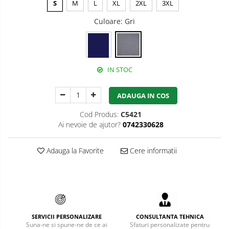
S
M
L
XL
2XL
3XL
Bucle
Culoare
: Gri
Carabiniere
Centuri
IN STOC
Mijloace de legatura
Opritoare de cadere
ADAUGA IN COS
Puncte de ancorare
Cod Produs:
C5421
Ai nevoie de ajutor?
0742330628
Sisteme de acces in canale
Adauga la Favorite
Cere informatii
Pantofi de protectie
Sandale de protectie
Bocanci de protectie
Accesorii
SERVICII PERSONALIZARE
CONSULTANTA TEHNICA
Suna-ne si spune-ne de ce ai
Sfaturi personalizate pentru
Cizme de protectie