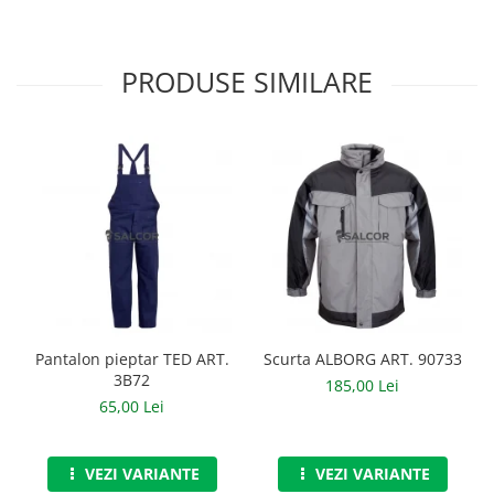
Manusi neopren
Manusi nitril
PRODUSE SIMILARE
Manusi piele
Manusi PVC
Manusi textil
Manusi tricot impregnat
Manusi zale
Outdoor
Imbracaminte Outdoor
Pantalon pieptar TED ART.
Scurta ALBORG ART. 90733
3B72
185,00 Lei
Incaltaminte Outdoor
65,00 Lei
Curatenie si igiena
Protectia capului
VEZI VARIANTE
VEZI VARIANTE