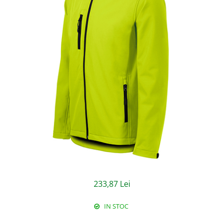
Jachete/Bluze Salopeta
Pantaloni cu pieptar
Pantaloni de lucru
Pantaloni scurti
Pelerine de ploaie
Protectie termica
Reflectorizante
Softshell
Sorturi de protectie
Tricouri
233,87 Lei
Veste
IN STOC
Lucru la Inaltime