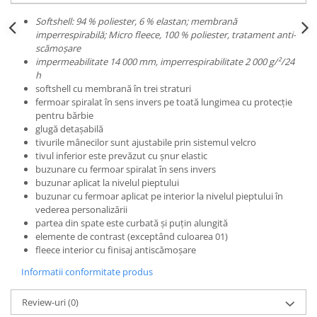
Accesorii
Softshell: 94 % poliester, 6 % elastan; membrană
imperrespirabilă; Micro fleece, 100 % poliester, tratament anti-
Cizme de protectie
scămoșare
impermeabilitate 14 000 mm, imperrespirabilitate 2 000 g/²/24
Incaltaminte alba de protectie
h
softshell cu membrană în trei straturi
Incaltaminte ESD
fermoar spiralat în sens invers pe toată lungimea cu protecţie
pentru bărbie
Pantofi fara protectie
glugă detașabilă
tivurile mânecilor sunt ajustabile prin sistemul velcro
Protectie chimica
tivul inferior este prevăzut cu șnur elastic
buzunare cu fermoar spiralat în sens invers
Saboti
buzunar aplicat la nivelul pieptului
buzunar cu fermoar aplicat pe interior la nivelul pieptului în
Manusi
vederea personalizării
Manecute
partea din spate este curbată și puţin alungită
elemente de contrast (exceptând culoarea 01)
Manusi fibre speciale
fleece interior cu finisaj antiscămoșare
Informatii conformitate produs
Manusi fibre speciale impregnate
Manusi latex
Review-uri
(0)