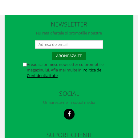
Casti
Caciuli
NEWSLETTER
Sepci
Nu rata ofertele si promotiile noastre
Protectie auditiva
Antifoane
Protectie Respiratorie
Vreau sa primesc newsletter cu promotiile
magazinului. Afla mai multe in
Politica de
Filtre
Confidentialitate
Semimasti
SOCIAL
Protectie vizuala
Urmareste-ne in social media
Ochelari
Viziere de protectie
Semnalizare rutiera
SUPORT CLIENTI