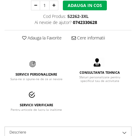
ADAUGA IN COS
Accesorii alpinism utilitar
Cod Produs:
52262-3XL
Bucle
Ai nevoie de ajutor?
0742330628
Carabiniere
Adauga la Favorite
Cere informatii
Centuri
Mijloace de legatura
Opritoare de cadere
CONSULTANTA TEHNICA
Puncte de ancorare
SERVICII PERSONALIZARE
Sfaturi personalizate pentru
Suna-ne si spune-ne de ce ai nevoie
specificul tau de activitate
Sisteme de acces in canale
Incaltaminte
SERVICII VERIFICARE
Pantofi de protectie
Pentru articole de lucru la inaltime
Sandale de protectie
Bocanci de protectie
Descriere