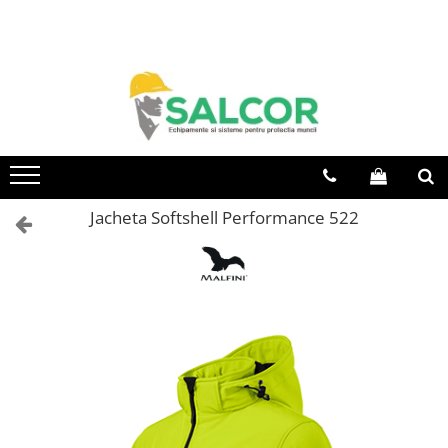
Toate Produsele
Imbracaminte
Accesorii
Articole unica folosinta
Camasi
Jacheta Softshell Performance 522
Combinezoane
Costum-Salopeta
Halate de lucru
Hanorace
Imbracaminte Femei
Jachete de iarna