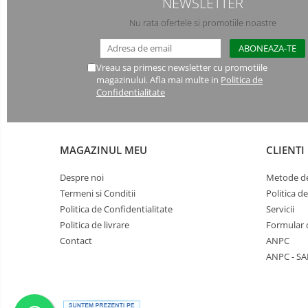
NEWSLETTER
Nu rata ofertele si promotiile noastre
Manusi PVC
Manusi textil
Vreau sa primesc newsletter cu promotiile
Manusi tricot impregnat
magazinului. Afla mai multe in
Politica de
Confidentialitate
Manusi zale
Imbracaminte Outdoor
MAGAZINUL MEU
CLIENTI
Incaltaminte Outdoor
Despre noi
Metode de
Casti
Termeni si Conditii
Politica d
Politica de Confidentialitate
Servicii
Caciuli
Politica de livrare
Formular 
Sepci
Contact
ANPC
ANPC - SA
Antifoane
Filtre