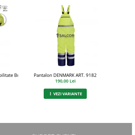
bilitate Bristol, art.5B34 (9189) (9189)
Pantalon DENMARK ART. 9182
So
190,00 Lei
VEZI VARIANTE