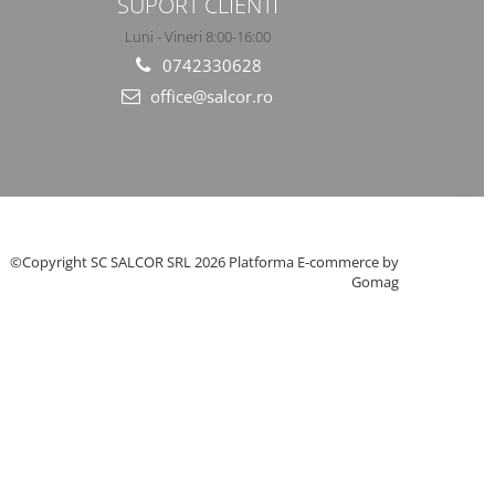
SUPORT CLIENTI
Luni - Vineri 8:00-16:00
0742330628
office@salcor.ro
©Copyright SC SALCOR SRL 2026
Platforma E-commerce by
Gomag