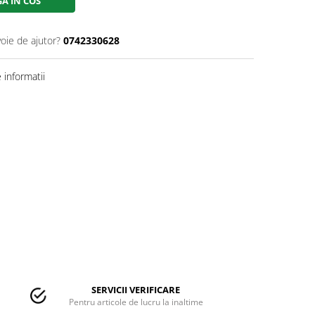
A IN COS
voie de ajutor?
0742330628
informatii
SERVICII VERIFICARE
Pentru articole de lucru la inaltime