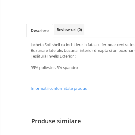
Bucle
Carabiniere
Review-uri
(0)
Descriere
Centuri
Mijloace de legatura
Jacheta Softshell cu inchidere in fata, cu fermoar central in
Buzunare laterale, buzunar interior dreapta si un buzunar 
Opritoare de cadere
Țesătură Invelis Exterior :
Puncte de ancorare
95% poliester, 5% spandex
Sisteme de acces in canale
Informatii conformitate produs
Pantofi de protectie
Sandale de protectie
Bocanci de protectie
Produse similare
Accesorii
Cizme de protectie