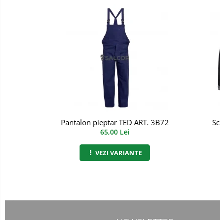
Incaltaminte alba de protectie
Incaltaminte ESD
Pantofi fara protectie
Protectie chimica
Saboti
Manecute
Pantalon pieptar TED ART. 3B72
Sc
Manusi fibre speciale
65,00 Lei
Manusi fibre speciale impregnate
VEZI VARIANTE
Manusi latex
Manusi neopren
Manusi nitril
Manusi piele