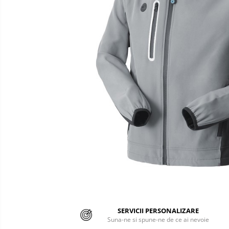
Semnalizare rutiera
Jachete/Bluze Salopeta
Pantaloni cu pieptar
Pantaloni de lucru
Pantaloni scurti
Pelerine de ploaie
Protectie termica
Reflectorizante
Softshell
Sorturi de protectie
Tricouri
Veste
SERVICII PERSONALIZARE
Suna-ne si spune-ne de ce ai nevoie
Accesorii alpinism utilitar