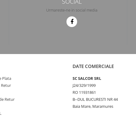
SOCIAL
Urmareste-ne in social media
DATE COMERCIALE
 Plata
SC SALCOR SRL
e Retur
J24/329/1999
RO 11931861
de Retur
B--DUL BUCURESTI NR 44
Baia Mare, Maramures
L