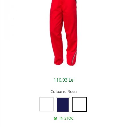
Semnalizare rutiera
Jachete/Bluze Salopeta
Pantaloni cu pieptar
Pantaloni de lucru
Pantaloni scurti
Pelerine de ploaie
Protectie termica
Reflectorizante
116,93 Lei
Softshell
Culoare
: Rosu
Sorturi de protectie
Tricouri
Veste
IN STOC
Accesorii alpinism utilitar