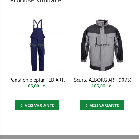
Produse similare
Manusi PVC
Manusi textil
Manusi tricot impregnat
Manusi zale
Imbracaminte Outdoor
Incaltaminte Outdoor
Pantalon pieptar TED ART. 3B72
Scurta ALBORG ART. 90733
Casti
65,00 Lei
185,00 Lei
Caciuli
VEZI VARIANTE
VEZI VARIANTE
Sepci
Antifoane
Filtre