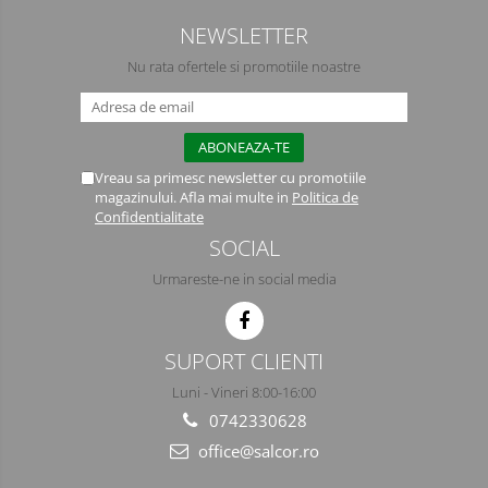
Semimasti
NEWSLETTER
Ochelari
Nu rata ofertele si promotiile noastre
Viziere de protectie
Vreau sa primesc newsletter cu promotiile
magazinului. Afla mai multe in
Politica de
Confidentialitate
SOCIAL
Urmareste-ne in social media
SUPORT CLIENTI
Luni - Vineri 8:00-16:00
0742330628
office@salcor.ro