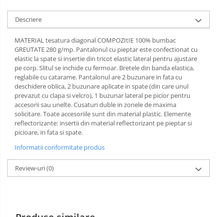
Incaltaminte alba de protectie
Descriere
Incaltaminte ESD
MATERIAL tesatura diagonal COMPOZItIE 100% bumbac
GREUTATE 280 g/mp. Pantalonul cu pieptar este confectionat cu
Pantofi fara protectie
elastic la spate si insertie din tricot elastic lateral pentru ajustare
pe corp. Slitul se inchide cu fermoar. Bretele din banda elastica,
Protectie chimica
reglabile cu catarame. Pantalonul are 2 buzunare in fata cu
deschidere oblica, 2 buzunare aplicate in spate (din care unul
Saboti
prevazut cu clapa si velcro), 1 buzunar lateral pe picior pentru
accesorii sau unelte. Cusaturi duble in zonele de maxima
Manecute
solicitare. Toate accesoriile sunt din material plastic. Elemente
reflectorizante: insertii din material reflectorizant pe pieptar si
Manusi fibre speciale
picioare, in fata si spate.
Manusi fibre speciale impregnate
Informatii conformitate produs
Manusi latex
Review-uri
(0)
Manusi neopren
Manusi nitril
Manusi piele