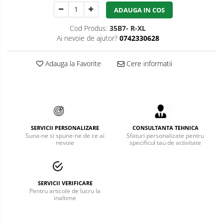
ADAUGA IN COS
Bucle
Cod Produs:
35B7- R-XL
Carabiniere
Ai nevoie de ajutor?
0742330628
Centuri
Adauga la Favorite
Cere informatii
Mijloace de legatura
Opritoare de cadere
Puncte de ancorare
Sisteme de acces in canale
SERVICII PERSONALIZARE
CONSULTANTA TEHNICA
Suna-ne si spune-ne de ce ai
Sfaturi personalizate pentru
nevoie
specificul tau de activitate
Pantofi de protectie
Sandale de protectie
Bocanci de protectie
SERVICII VERIFICARE
Pentru articole de lucru la
inaltime
Accesorii
Cizme de protectie