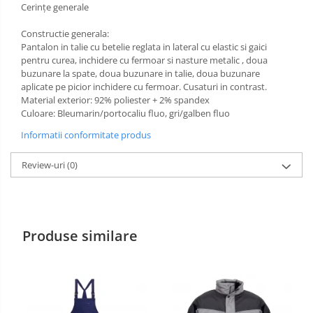
Cerinţe generale
Manusi PVC
Constructie generala:
Pantalon in talie cu betelie reglata in lateral cu elastic si gaici
Manusi textil
pentru curea, inchidere cu fermoar si nasture metalic , doua
buzunare la spate, doua buzunare in talie, doua buzunare
Manusi tricot impregnat
aplicate pe picior inchidere cu fermoar. Cusaturi in contrast.
Material exterior: 92% poliester + 2% spandex
Manusi zale
Culoare: Bleumarin/portocaliu fluo, gri/galben fluo
Imbracaminte Outdoor
Informatii conformitate produs
Incaltaminte Outdoor
Review-uri
(0)
Casti
Caciuli
Produse similare
Sepci
Antifoane
Filtre