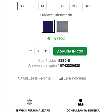
XS
S
M
L
XL
2XL
3XL
Bucle
Culoare
: Bleumarin
Carabiniere
Centuri
Mijloace de legatura
IN STOC
Opritoare de cadere
ADAUGA IN COS
Puncte de ancorare
Cod Produs:
93B0-B
Sisteme de acces in canale
Ai nevoie de ajutor?
0742330628
Pantofi de protectie
Adauga la Favorite
Cere informatii
Sandale de protectie
Bocanci de protectie
Accesorii
Cizme de protectie
SERVICII PERSONALIZARE
CONSULTANTA TEHNICA