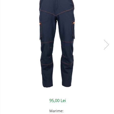
Semnalizare rutiera
Jachete/Bluze Salopeta
Pantaloni cu pieptar
Pantaloni de lucru
Pantaloni scurti
Pelerine de ploaie
Protectie termica
Reflectorizante
Softshell
Sorturi de protectie
Tricouri
95,00 Lei
Veste
Marime
:
Accesorii alpinism utilitar