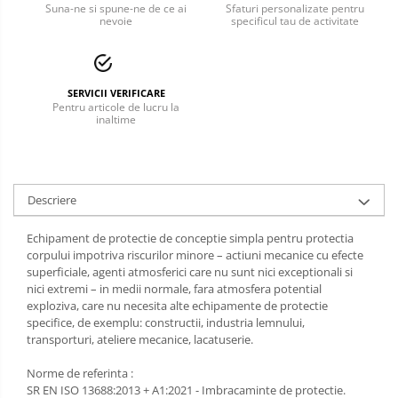
Suna-ne si spune-ne de ce ai
Sfaturi personalizate pentru
nevoie
specificul tau de activitate
Incaltaminte alba de protectie
Incaltaminte ESD
Pantofi fara protectie
SERVICII VERIFICARE
Pentru articole de lucru la
inaltime
Protectie chimica
Saboti
Manecute
Descriere
Manusi fibre speciale
Echipament de protectie de conceptie simpla pentru protectia
corpului impotriva riscurilor minore – actiuni mecanice cu efecte
Manusi fibre speciale impregnate
superficiale, agenti atmosferici care nu sunt nici exceptionali si
nici extremi – in medii normale, fara atmosfera potential
Manusi latex
exploziva, care nu necesita alte echipamente de protectie
specifice, de exemplu: constructii, industria lemnului,
Manusi neopren
transporturi, ateliere mecanice, lacatuserie.
Manusi nitril
Norme de referinta :
SR EN ISO 13688:2013 + A1:2021 - Imbracaminte de protectie.
Manusi piele