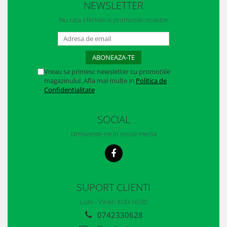
NEWSLETTER
Manusi neopren
Nu rata ofertele si promotiile noastre
Manusi nitril
Manusi piele
Manusi PVC
Vreau sa primesc newsletter cu promotiile
magazinului. Afla mai multe in
Politica de
Manusi textil
Confidentialitate
Manusi tricot impregnat
SOCIAL
Manusi zale
Urmareste-ne in social media
Outdoor
Imbracaminte Outdoor
Incaltaminte Outdoor
SUPORT CLIENTI
Curatenie si igiena
Luni - Vineri 8:00-16:00
0742330628
Protectia capului