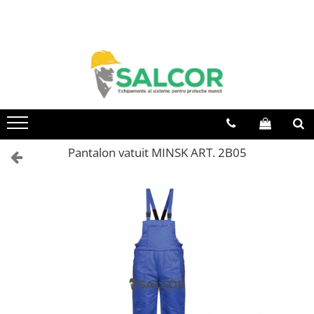
Toate Produsele
Imbracaminte
Accesorii
Articole unica folosinta
Camasi
Pantalon vatuit MINSK ART. 2B05
Combinezoane
Costum-Salopeta
Halate de lucru
Hanorace
Imbracaminte Femei
Jachete de iarna