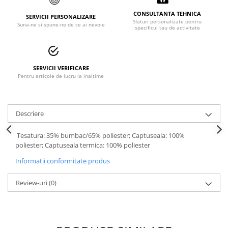
Accesorii alpinism utilitar
CONSULTANTA TEHNICA
SERVICII PERSONALIZARE
Sfaturi personalizate pentru
Suna-ne si spune-ne de ce ai nevoie
specificul tau de activitate
Bucle
Carabiniere
Centuri
SERVICII VERIFICARE
Pentru articole de lucru la inaltime
Mijloace de legatura
Opritoare de cadere
Descriere
Puncte de ancorare
Tesatura: 35% bumbac/65% poliester; Captuseala: 100%
Sisteme de acces in canale
poliester; Captuseala termica: 100% poliester
Informatii conformitate produs
Incaltaminte
Pantofi de protectie
Review-uri
(0)
Sandale de protectie
Bocanci de protectie