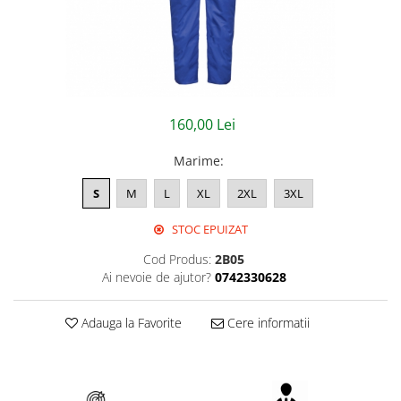
Jachete/Bluze Salopeta
Pantaloni cu pieptar
Pantaloni de lucru
Pantaloni scurti
160,00 Lei
Pelerine de ploaie
Marime
:
Protectie termica
S
M
L
XL
2XL
3XL
Reflectorizante
STOC EPUIZAT
Softshell
Cod Produs:
2B05
Ai nevoie de ajutor?
0742330628
Sorturi de protectie
Tricouri
Adauga la Favorite
Cere informatii
Veste
Lucru la Inaltime