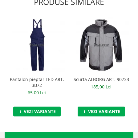
PRODUSE SIMILARE
Accesorii
Cizme de protectie
Incaltaminte alba de protectie
Incaltaminte ESD
Pantofi fara protectie
Protectie chimica
Saboti
Pantalon pieptar TED ART.
Scurta ALBORG ART. 90733
3B72
185,00 Lei
Manusi
65,00 Lei
Manecute
Manusi fibre speciale
VEZI VARIANTE
VEZI VARIANTE
Manusi fibre speciale impregnate
Manusi latex