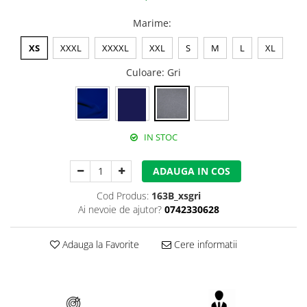
Accesorii alpinism utilitar
Marime
:
Bucle
XS
XXXL
XXXXL
XXL
S
M
L
XL
Carabiniere
Culoare
: Gri
Centuri
Mijloace de legatura
IN STOC
Opritoare de cadere
Puncte de ancorare
ADAUGA IN COS
Sisteme de acces in canale
Cod Produs:
163B_xsgri
Ai nevoie de ajutor?
0742330628
Incaltaminte
Pantofi de protectie
Adauga la Favorite
Cere informatii
Sandale de protectie
Bocanci de protectie