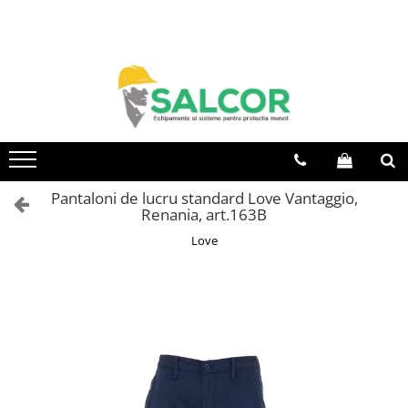
Toate Produsele
Imbracaminte
Accesorii
Articole unica folosinta
Camasi
Pantaloni de lucru standard Love Vantaggio,
Renania, art.163B
Combinezoane
Love
Costum-Salopeta
Halate de lucru
Hanorace
Imbracaminte Femei
Jachete de iarna