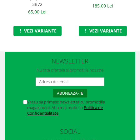
Casti
3B72
185,00 Lei
65,00 Lei
Caciuli
Sepci
VEZI VARIANTE
VEZI VARIANTE
Protectie auditiva
Antifoane
NEWSLETTER
Protectie Respiratorie
Nu rata ofertele si promotiile noastre
Filtre
Semimasti
Protectie vizuala
Vreau sa primesc newsletter cu promotiile
Ochelari
magazinului. Afla mai multe in
Politica de
Confidentialitate
Viziere de protectie
SOCIAL
Semnalizare rutiera