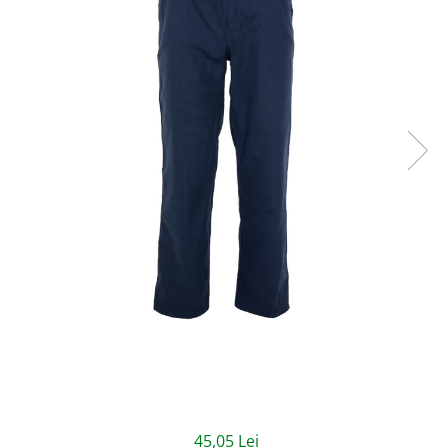
Jachete/Bluze Salopeta
Pantaloni cu pieptar
Pantaloni de lucru
Pantaloni scurti
Pelerine de ploaie
Protectie termica
Reflectorizante
Softshell
Sorturi de protectie
Tricouri
Veste
Lucru la Inaltime
45,05 Lei