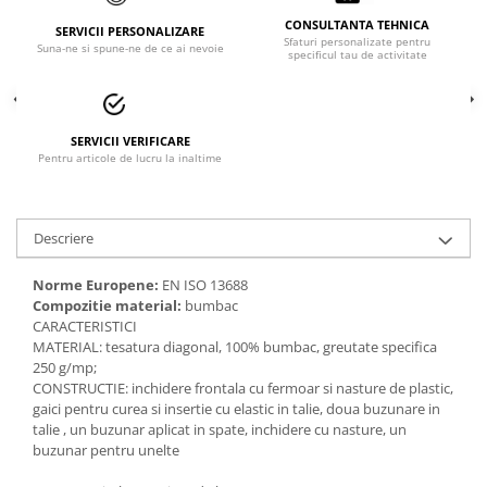
Accesorii
CONSULTANTA TEHNICA
SERVICII PERSONALIZARE
Sfaturi personalizate pentru
Suna-ne si spune-ne de ce ai nevoie
specificul tau de activitate
Cizme de protectie
Incaltaminte alba de protectie
Incaltaminte ESD
SERVICII VERIFICARE
Pentru articole de lucru la inaltime
Pantofi fara protectie
Protectie chimica
Descriere
Saboti
Norme Europene:
EN ISO 13688
Compozitie material:
bumbac
Manusi
CARACTERISTICI
Manecute
MATERIAL: tesatura diagonal, 100% bumbac, greutate specifica
250 g/mp;
Manusi fibre speciale
CONSTRUCTIE: inchidere frontala cu fermoar si nasture de plastic,
gaici pentru curea si insertie cu elastic in talie, doua buzunare in
Manusi fibre speciale impregnate
talie , un buzunar aplicat in spate, inchidere cu nasture, un
buzunar pentru unelte
Manusi latex