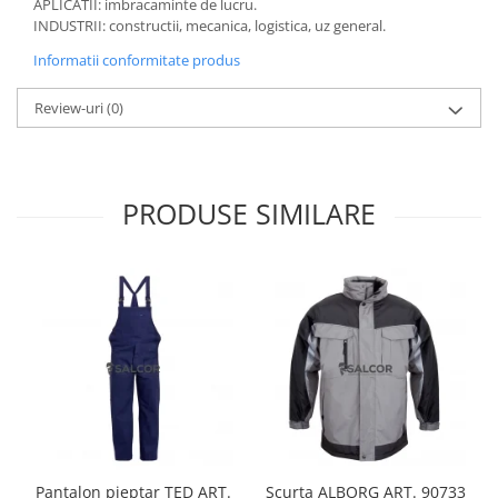
APLICATII: imbracaminte de lucru.
Manusi neopren
INDUSTRII: constructii, mecanica, logistica, uz general.
Manusi nitril
Informatii conformitate produs
Manusi piele
Review-uri
(0)
Manusi PVC
Manusi textil
PRODUSE SIMILARE
Manusi tricot impregnat
Manusi zale
Outdoor
Imbracaminte Outdoor
Incaltaminte Outdoor
Curatenie si igiena
Protectia capului
Pantalon pieptar TED ART.
Scurta ALBORG ART. 90733