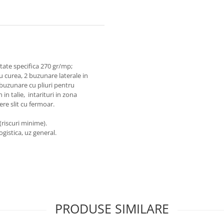
tate specifica 270 gr/mp;
 curea, 2 buzunare laterale in
2 buzunare cu pliuri pentru
in talie, intarituri in zona
ere slit cu fermoar.
(riscuri minime).
gistica, uz general.
PRODUSE SIMILARE