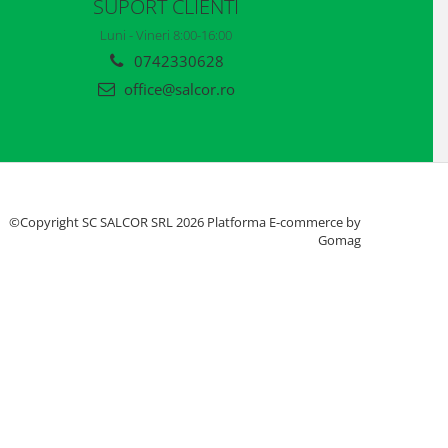
SUPORT CLIENTI
Luni - Vineri 8:00-16:00
0742330628
office@salcor.ro
©Copyright SC SALCOR SRL 2026
Platforma E-commerce by
Gomag