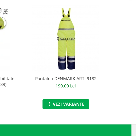
bilitate
Pantalon DENMARK ART. 9182
So
189)
190,00 Lei
VEZI VARIANTE