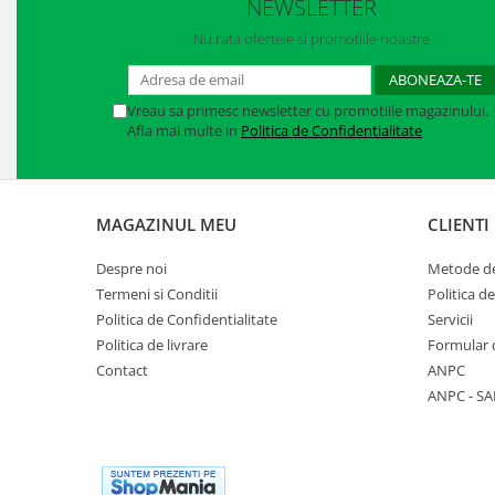
NEWSLETTER
Manusi neopren
Nu rata ofertele si promotiile noastre
Manusi nitril
Manusi piele
Vreau sa primesc newsletter cu promotiile magazinului.
Afla mai multe in
Politica de Confidentialitate
Manusi PVC
Manusi textil
Manusi tricot impregnat
MAGAZINUL MEU
CLIENTI
Manusi zale
Despre noi
Metode de
Termeni si Conditii
Politica d
Outdoor
Politica de Confidentialitate
Servicii
Imbracaminte Outdoor
Politica de livrare
Formular 
Contact
ANPC
Incaltaminte Outdoor
ANPC - SA
Curatenie si igiena
Protectia capului