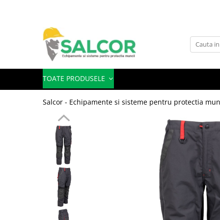
Toate Produsele
Imbracaminte
Accesorii
TOATE PRODUSELE
Articole unica folosinta
Salcor - Echipamente si sisteme pentru protectia mun
Camasi
Combinezoane
Costum-Salopeta
Halate de lucru
Hanorace
Imbracaminte Femei
Jachete de iarna