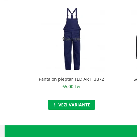
Accesorii
Cizme de protectie
Incaltaminte alba de protectie
Incaltaminte ESD
Pantofi fara protectie
Protectie chimica
Saboti
Pantalon pieptar TED ART. 3B72
S
65,00 Lei
Manusi
Manecute
VEZI VARIANTE
Manusi fibre speciale
Manusi fibre speciale impregnate
Manusi latex