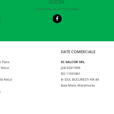
SOCIAL
Urmareste-ne in social media
DATE COMERCIALE
 Plata
SC SALCOR SRL
e Retur
J24/329/1999
RO 11931861
de Retur
B--DUL BUCURESTI NR 44
Baia Mare, Maramures
L