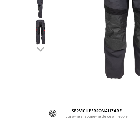
Jachete/Bluze Salopeta
Pantaloni cu pieptar
Pantaloni de lucru
Pantaloni scurti
Pelerine de ploaie
Protectie termica
Reflectorizante
Softshell
Sorturi de protectie
SERVICII PERSONALIZARE
Tricouri
Suna-ne si spune-ne de ce ai nevoie
Veste
Lucru la Inaltime