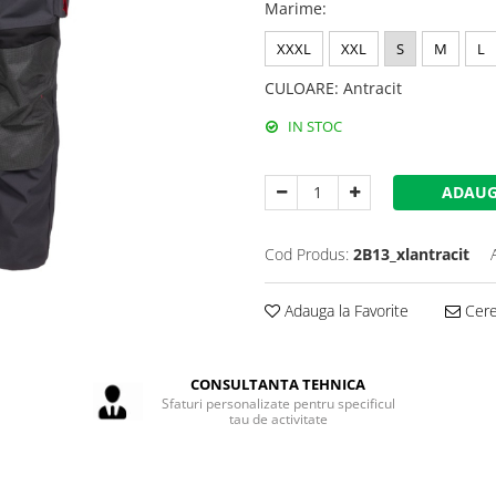
Marime
:
XXXL
XXL
S
M
L
CULOARE
:
Antracit
IN STOC
ADAUG
Cod Produs:
2B13_xlantracit
Adauga la Favorite
Cere 
CONSULTANTA TEHNICA
Sfaturi personalizate pentru specificul
tau de activitate