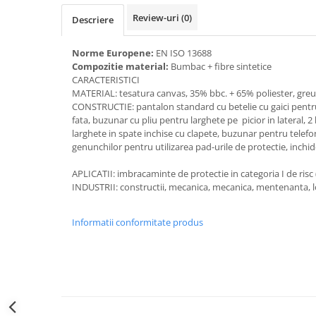
Accesorii alpinism utilitar
Review-uri
(0)
Descriere
Bucle
Norme Europene:
EN ISO 13688
Compozitie material:
Bumbac + fibre sintetice
Carabiniere
CARACTERISTICI
Centuri
MATERIAL: tesatura canvas, 35% bbc. + 65% poliester, greu
CONSTRUCTIE: pantalon standard cu betelie cu gaici pentru
Mijloace de legatura
fata, buzunar cu pliu pentru larghete pe picior in lateral, 
larghete in spate inchise cu clapete, buzunar pentru telefon 
Opritoare de cadere
genunchilor pentru utilizarea pad-urile de protectie, inchid
Puncte de ancorare
APLICATII: imbracaminte de protectie in categoria I de risc 
INDUSTRII: constructii, mecanica, mecanica, mentenanta, lo
Sisteme de acces in canale
Informatii conformitate produs
Incaltaminte
Pantofi de protectie
Sandale de protectie
Bocanci de protectie