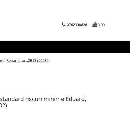
0742330628
0,00
rd, Renania, art.2B13 (90532)
 standard riscuri minime Eduard,
32)