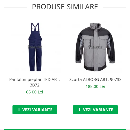
PRODUSE SIMILARE
Manusi neopren
Manusi nitril
Manusi piele
Manusi PVC
Manusi textil
Manusi tricot impregnat
Manusi zale
Pantalon pieptar TED ART.
Scurta ALBORG ART. 90733
Outdoor
3B72
185,00 Lei
Imbracaminte Outdoor
65,00 Lei
Incaltaminte Outdoor
VEZI VARIANTE
VEZI VARIANTE
Curatenie si igiena
Protectia capului