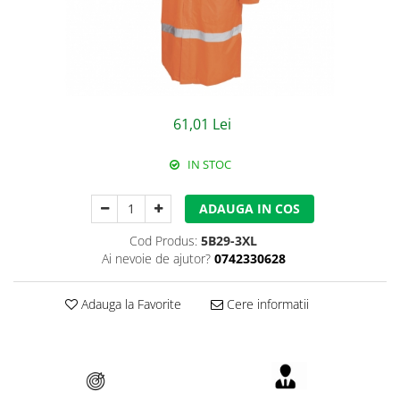
Jachete/Bluze Salopeta
Pantaloni cu pieptar
Pantaloni de lucru
Pantaloni scurti
61,01 Lei
Pelerine de ploaie
IN STOC
Protectie termica
ADAUGA IN COS
Reflectorizante
Cod Produs:
5B29-3XL
Softshell
Ai nevoie de ajutor?
0742330628
Sorturi de protectie
Adauga la Favorite
Cere informatii
Tricouri
Veste
Lucru la Inaltime