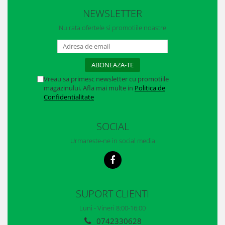
Casti
NEWSLETTER
Caciuli
Nu rata ofertele si promotiile noastre
Sepci
Protectie auditiva
Vreau sa primesc newsletter cu promotiile
Antifoane
magazinului. Afla mai multe in
Politica de
Confidentialitate
Protectie Respiratorie
Filtre
SOCIAL
Semimasti
Urmareste-ne in social media
Protectie vizuala
Ochelari
SUPORT CLIENTI
Viziere de protectie
Luni - Vineri 8:00-16:00
Semnalizare rutiera
0742330628