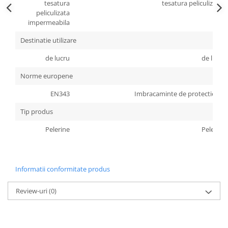
tesatura
tesatura peliculizata
Accesorii
peliculizata
impermeabila
Cizme de protectie
Destinatie utilizare
Incaltaminte alba de protectie
de lucru
de lucru
Incaltaminte ESD
Norme europene
Pantofi fara protectie
EN343
Imbracaminte de protectie - Pro
Protectie chimica
Tip produs
Saboti
Pelerine
Pelerine
Manusi
Manecute
Informatii conformitate produs
Manusi fibre speciale
Review-uri
(0)
Manusi fibre speciale impregnate
Manusi latex