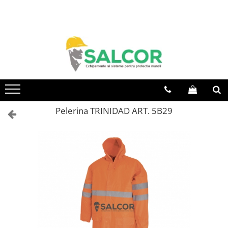
Toate Produsele
Imbracaminte
Accesorii
Articole unica folosinta
Camasi
Pelerina TRINIDAD ART. 5B29
Combinezoane
Costum-Salopeta
Halate de lucru
Hanorace
Imbracaminte Femei
Jachete de iarna