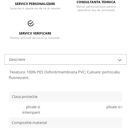
CONSULTANTA TEHNICA
SERVICII PERSONALIZARE
Accesorii alpinism utilitar
Sfaturi personalizate pentru
Suna-ne si spune-ne de ce ai nevoie
specificul tau de activitate
Bucle
Carabiniere
SERVICII VERIFICARE
Pentru articole de lucru la inaltime
Centuri
Mijloace de legatura
Descriere
Opritoare de cadere
Puncte de ancorare
Tesatura: 100% PES Oxford/membrana PVC; Culoare: portocaliu
fluorescent.
Sisteme de acces in canale
Incaltaminte
Clasa protectie
Pantofi de protectie
ploaie si
ploaie si intem
intemperii
Sandale de protectie
Compozitie material
Bocanci de protectie