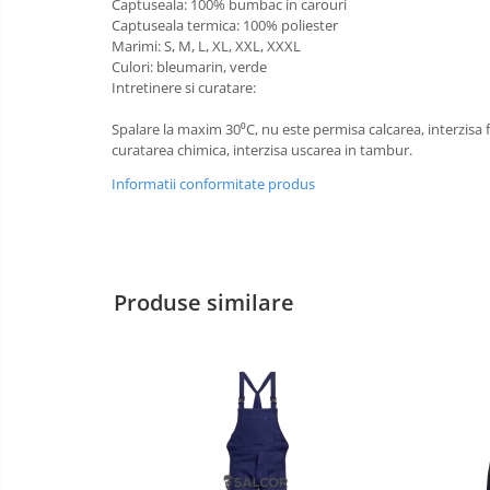
Captuseala: 100% bumbac in carouri
Captuseala termica: 100% poliester
Incaltaminte alba de protectie
Marimi: S, M, L, XL, XXL, XXXL
Culori: bleumarin, verde
Incaltaminte ESD
Intretinere si curatare:
Pantofi fara protectie
Spalare la maxim 30⁰C, nu este permisa calcarea, interzisa fo
curatarea chimica, interzisa uscarea in tambur.
Protectie chimica
Informatii conformitate produs
Saboti
Manecute
Manusi fibre speciale
Produse similare
Manusi fibre speciale impregnate
Manusi latex
Manusi neopren
Manusi nitril
Manusi piele