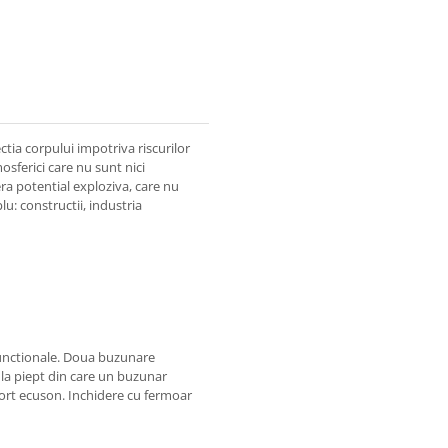
ia corpului impotriva riscurilor
osferici care nu sunt nici
era potential exploziva, care nu
u: constructii, industria
functionale. Doua buzunare
 la piept din care un buzunar
port ecuson. Inchidere cu fermoar