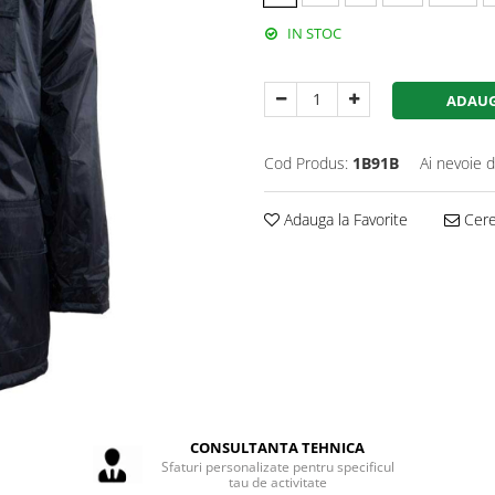
IN STOC
ADAUG
Cod Produs:
1B91B
Ai nevoie d
Adauga la Favorite
Cere 
CONSULTANTA TEHNICA
Sfaturi personalizate pentru specificul
tau de activitate