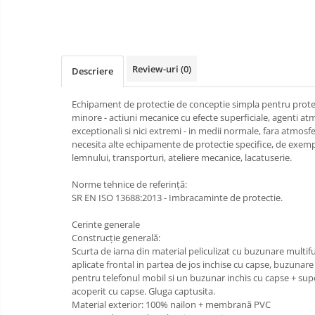
Bucle
Carabiniere
Review-uri
(0)
Descriere
Centuri
Mijloace de legatura
Echipament de protectie de conceptie simpla pentru protect
minore - actiuni mecanice cu efecte superficiale, agenti atm
Opritoare de cadere
exceptionali si nici extremi - in medii normale, fara atmosf
necesita alte echipamente de protectie specifice, de exempl
Puncte de ancorare
lemnului, transporturi, ateliere mecanice, lacatuserie.
Sisteme de acces in canale
Norme tehnice de referinţă:
SR EN ISO 13688:2013 - Imbracaminte de protectie.
Pantofi de protectie
Cerinte generale
Sandale de protectie
Construcţie generală:
Scurta de iarna din material peliculizat cu buzunare multi
Bocanci de protectie
aplicate frontal in partea de jos inchise cu capse, buzunare
pentru telefonul mobil si un buzunar inchis cu capse + su
Accesorii
acoperit cu capse. Gluga captusita.
Material exterior: 100% nailon + membrană PVC
Cizme de protectie