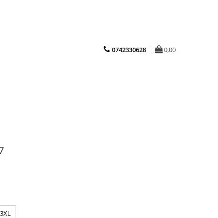
0742330628
0,00
7
3XL