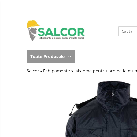
Toate Produsele
Imbracaminte
Accesorii
Lucru la Inaltime
Incaltaminte
Articole unica folosinta
Toate Produsele
Manusi
Camasi
Salcor - Echipamente si sisteme pentru protectia mun
Outdoor
Combinezoane
Curatenie si igiena
Costum-Salopeta
Protectia capului
Halate de lucru
Protectie auditiva
Hanorace
Protectie Respiratorie
Imbracaminte Femei
Protectie vizuala
Jachete de iarna