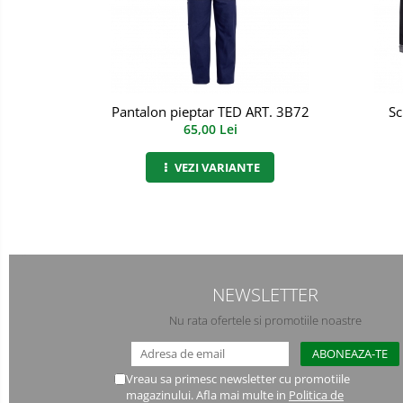
Manusi PVC
Manusi textil
Manusi tricot impregnat
Pantalon pieptar TED ART. 3B72
Sc
65,00 Lei
Manusi zale
VEZI VARIANTE
Imbracaminte Outdoor
Incaltaminte Outdoor
Casti
Caciuli
NEWSLETTER
Sepci
Nu rata ofertele si promotiile noastre
Antifoane
Vreau sa primesc newsletter cu promotiile
Filtre
magazinului. Afla mai multe in
Politica de