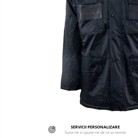
Semnalizare rutiera
Jachete/Bluze Salopeta
Pantaloni cu pieptar
Pantaloni de lucru
Pantaloni scurti
Pelerine de ploaie
Protectie termica
Reflectorizante
Softshell
Sorturi de protectie
Tricouri
Veste
SERVICII PERSONALIZARE
Suna-ne si spune-ne de ce ai nevoie
Accesorii alpinism utilitar