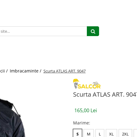
cii /
Imbracaminte /
Scurta ATLAS ART. 9047
Scurta ATLAS ART. 904
165,00 Lei
Marime
:
S
M
L
XL
2XL