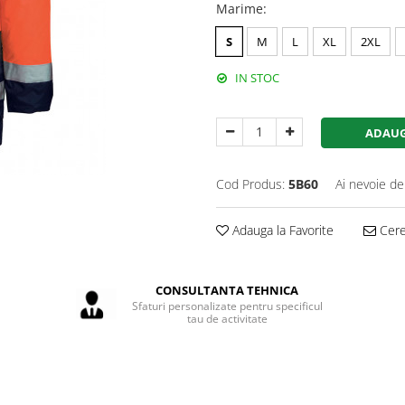
Marime
:
S
M
L
XL
2XL
IN STOC
ADAUG
Cod Produs:
5B60
Ai nevoie de
Adauga la Favorite
Cere 
CONSULTANTA TEHNICA
Sfaturi personalizate pentru specificul
tau de activitate