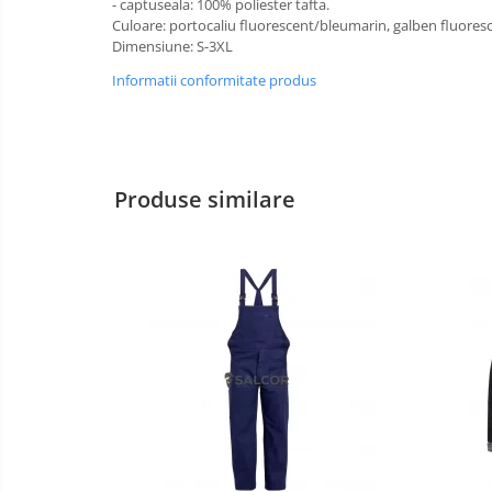
- captuseala: 100% poliester tafta.
Culoare: portocaliu fluorescent/bleumarin, galben fluores
Manusi PVC
Dimensiune: S-3XL
Manusi textil
Informatii conformitate produs
Manusi tricot impregnat
Manusi zale
Produse similare
Imbracaminte Outdoor
Incaltaminte Outdoor
Casti
Caciuli
Sepci
Antifoane
Filtre