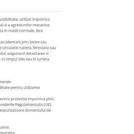
zibilitate, utilizat impotriva
apa) si a agresiunilor mecanice
ata in medii normale, fara
accidentarii prin lovire sau
e circulatie rutiera, feroviara sau
lui, asigurand detectarea si
, in timpul zilei sau in lumina
nerale
itate pentru utilizarea
ntru protectia impotriva ploii.
revederile Regulamentului (UE)
corespunzatoare domeniului de
zante:
 metalice