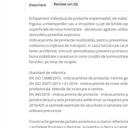
Review-uri
(0)
Descriere
Bucle
Echipament individual de protectie impermeabil, de inalta vi
Carabiniere
frigului, a intemperiilor sau a stropirilor cu jet de lichide (
superficiale de mica intensitate - abraziune, agatare, utiliz
Centuri
atmosfera potential exploziva.
Imbracaminte de protectie reutilizabila, pentru prevenirea 
Mijloace de legatura
coliziune cu mijloace de transport, in cazul lucrului pe cai d
Opritoare de cadere
teren accidentat, intrucat semnalizeaza prezenta purtatoru
buna vizibilitate a acestuia in orice conditii de luminozitate
Puncte de ancorare
farurilor, pe timp de noapte.
Sisteme de acces in canale
Standard de referinta
EN ISO 13688:2013 - Imbracaminte de protectie. Cerinte ge
EN ISO 20471:2013 + A1:2016 - Imbracaminte de mare vizibil
Pantofi de protectie
profesionala. Metode de incercare si cerinte.
EN 343:2019 - Imbracaminte de protectie - Imbracaminte pe
Sandale de protectie
Jacheta de lucru este proiectata astfel incat sa respecte p
2016/425 si cerintele esentiale de securitate si sanatate 
Bocanci de protectie
utilizare preconizat.
Accesorii
Constructie generala jacheta exterioara cu benzi reflectori
Cizme de protectie
• inchidere frontala cu fermoar, acoperita cu fenta si capse