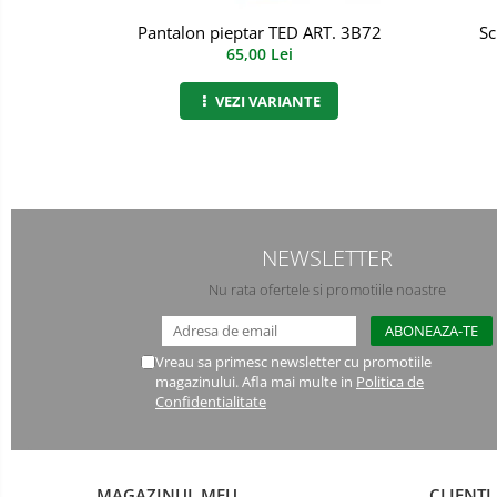
Semimasti
Pantalon pieptar TED ART. 3B72
Sc
65,00 Lei
Ochelari
VEZI VARIANTE
Viziere de protectie
NEWSLETTER
Nu rata ofertele si promotiile noastre
Vreau sa primesc newsletter cu promotiile
magazinului. Afla mai multe in
Politica de
Confidentialitate
MAGAZINUL MEU
CLIENTI