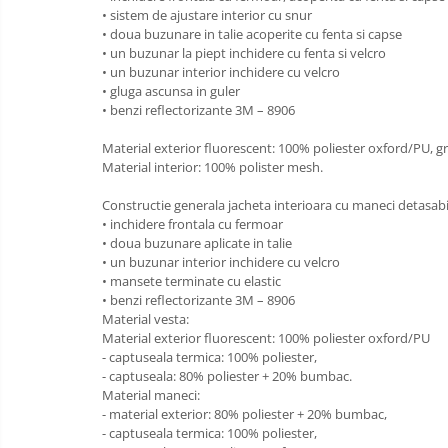
• sistem de ajustare interior cu snur
Incaltaminte alba de protectie
• doua buzunare in talie acoperite cu fenta si capse
• un buzunar la piept inchidere cu fenta si velcro
Incaltaminte ESD
• un buzunar interior inchidere cu velcro
• gluga ascunsa in guler
Pantofi fara protectie
• benzi reflectorizante 3M – 8906
Protectie chimica
Material exterior fluorescent: 100% poliester oxford/PU, gr
Material interior: 100% polister mesh.
Saboti
Constructie generala jacheta interioara cu maneci detasabil
Manecute
• inchidere frontala cu fermoar
• doua buzunare aplicate in talie
Manusi fibre speciale
• un buzunar interior inchidere cu velcro
• mansete terminate cu elastic
Manusi fibre speciale impregnate
• benzi reflectorizante 3M – 8906
Material vesta:
Manusi latex
Material exterior fluorescent: 100% poliester oxford/PU
- captuseala termica: 100% poliester,
Manusi neopren
- captuseala: 80% poliester + 20% bumbac.
Material maneci:
Manusi nitril
- material exterior: 80% poliester + 20% bumbac,
- captuseala termica: 100% poliester,
Manusi piele