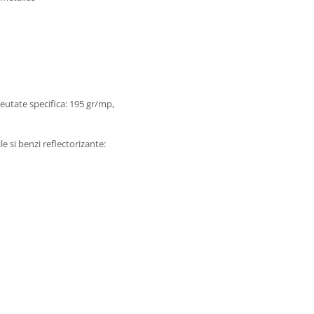
eutate specifica: 195 gr/mp,
e si benzi reflectorizante: