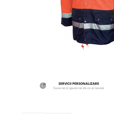
Semnalizare rutiera
Jachete/Bluze Salopeta
Pantaloni cu pieptar
Pantaloni de lucru
Pantaloni scurti
Pelerine de ploaie
Protectie termica
Reflectorizante
Softshell
Sorturi de protectie
SERVICII PERSONALIZARE
Suna-ne si spune-ne de ce ai nevoie
Tricouri
Veste
Accesorii alpinism utilitar