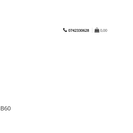
0742330628
0,00
5B60