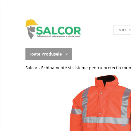
Toate Produsele
Imbracaminte
Accesorii
Lucru la Inaltime
Incaltaminte
Articole unica folosinta
Toate Produsele
Manusi
Camasi
Salcor - Echipamente si sisteme pentru protectia mun
Outdoor
Combinezoane
Curatenie si igiena
Costum-Salopeta
Protectia capului
Halate de lucru
Protectie auditiva
Hanorace
Protectie Respiratorie
Imbracaminte Femei
Protectie vizuala
Jachete de iarna