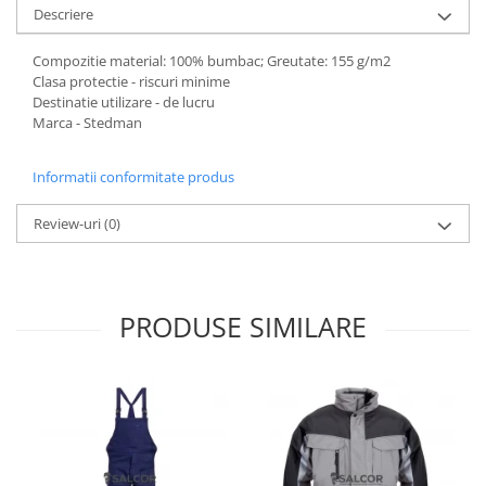
Descriere
Accesorii
Cizme de protectie
Compozitie material: 100% bumbac; Greutate: 155 g/m2
Clasa protectie - riscuri minime
Incaltaminte alba de protectie
Destinatie utilizare - de lucru
Marca - Stedman
Incaltaminte ESD
Informatii conformitate produs
Pantofi fara protectie
Protectie chimica
Review-uri
(0)
Saboti
Manusi
PRODUSE SIMILARE
Manecute
Manusi fibre speciale
Manusi fibre speciale impregnate
Manusi latex