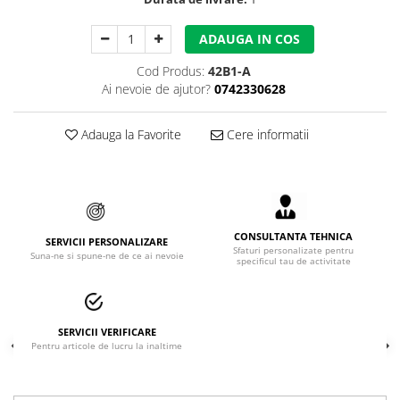
Accesorii alpinism utilitar
ADAUGA IN COS
Bucle
Cod Produs:
42B1-A
Carabiniere
Ai nevoie de ajutor?
0742330628
Centuri
Adauga la Favorite
Cere informatii
Mijloace de legatura
Opritoare de cadere
Puncte de ancorare
CONSULTANTA TEHNICA
SERVICII PERSONALIZARE
Sisteme de acces in canale
Sfaturi personalizate pentru
Suna-ne si spune-ne de ce ai nevoie
specificul tau de activitate
Incaltaminte
Pantofi de protectie
SERVICII VERIFICARE
Pentru articole de lucru la inaltime
Sandale de protectie
Bocanci de protectie