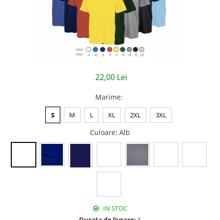
Jachete/Bluze Salopeta
Pantaloni cu pieptar
Pantaloni de lucru
Pantaloni scurti
22,00 Lei
Pelerine de ploaie
Marime
:
Protectie termica
S
M
L
XL
2XL
3XL
Reflectorizante
Culoare
: Alb
Softshell
Sorturi de protectie
Tricouri
Veste
IN STOC
Lucru la Inaltime
Durata de livrare:
1