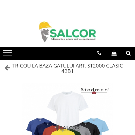
Toate Produsele
Imbracaminte
Accesorii
Articole unica folosinta
Camasi
TRICOU LA BAZA GATULUI ART. ST2000 CLASIC
42B1
Combinezoane
Costum-Salopeta
Halate de lucru
Hanorace
Imbracaminte Femei
Jachete de iarna