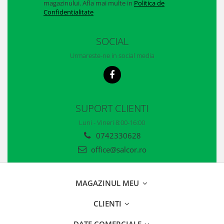
magazinului. Afla mai multe in
Politica de
Casti
Confidentialitate
Caciuli
SOCIAL
Sepci
Urmareste-ne in social media
Protectie auditiva
Antifoane
Protectie Respiratorie
SUPORT CLIENTI
Filtre
Luni - Vineri 8:00-16:00
Semimasti
0742330628
office@salcor.ro
Protectie vizuala
Ochelari
MAGAZINUL MEU
Viziere de protectie
CLIENTI
Semnalizare rutiera
DATE COMERCIALE