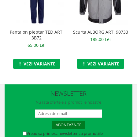
Manusi neopren
Manusi nitril
Manusi piele
Pantalon pieptar TED ART.
Scurta ALBORG ART. 90733
3B72
Manusi PVC
185,00 Lei
65,00 Lei
Manusi textil
Manusi tricot impregnat
VEZI VARIANTE
VEZI VARIANTE
Manusi zale
Outdoor
NEWSLETTER
Imbracaminte Outdoor
Nu rata ofertele si promotiile noastre
Incaltaminte Outdoor
Curatenie si igiena
Protectia capului
Vreau sa primesc newsletter cu promotiile