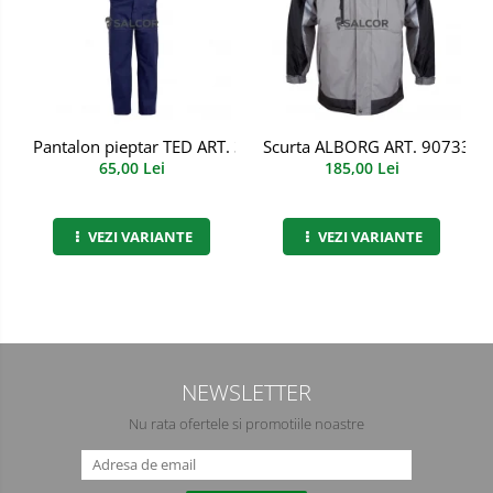
Semimasti
Ochelari
Viziere de protectie
Pantalon pieptar TED ART. 3B72
Scurta ALBORG ART. 90733
65,00 Lei
185,00 Lei
VEZI VARIANTE
VEZI VARIANTE
NEWSLETTER
Nu rata ofertele si promotiile noastre