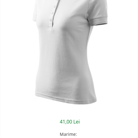
Semnalizare rutiera
Jachete/Bluze Salopeta
Pantaloni cu pieptar
Pantaloni de lucru
Pantaloni scurti
Pelerine de ploaie
Protectie termica
Reflectorizante
Softshell
Sorturi de protectie
Tricouri
41,00 Lei
Veste
Marime
:
Accesorii alpinism utilitar