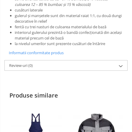
culoarea 12 – 85 % bumbac şi 15 % vâscoză)
Manusi PVC
cusături laterale
gulerul și manșetele sunt din material raiat 1:1, cu două dungi
Manusi textil
decorative în relief
fentă cu trei nasturi de culoarea materialului de bază
Manusi tricot impregnat
interiorul gulerului prezintă o bandă confecţionată din acelaşi
material precum cel de bază
Manusi zale
la nivelul umerilor sunt prezente cusături de întărire
Informatii conformitate produs
Imbracaminte Outdoor
Review-uri
(0)
Incaltaminte Outdoor
Casti
Caciuli
Produse similare
Sepci
Antifoane
Filtre