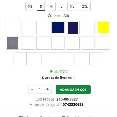
XS
S
M
L
XL
2XL
Bucle
Culoare
: Alb
Carabiniere
Centuri
Mijloace de legatura
Opritoare de cadere
Puncte de ancorare
Sisteme de acces in canale
IN STOC
Pantofi de protectie
Durata de livrare:
1
Sandale de protectie
ADAUGA IN COS
Bocanci de protectie
Cod Produs:
210-00-9827
Ai nevoie de ajutor?
0742330628
Accesorii
Cizme de protectie