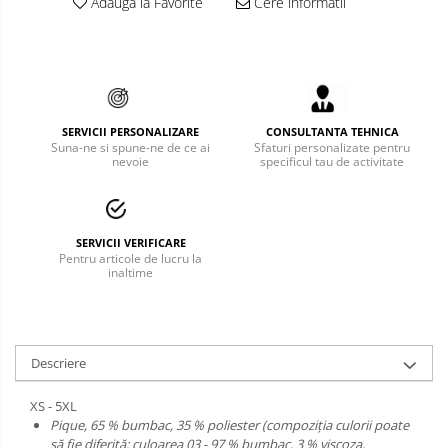
Adauga la Favorite
Cere informatii
Incaltaminte alba de protectie
Incaltaminte ESD
Pantofi fara protectie
SERVICII PERSONALIZARE
CONSULTANTA TEHNICA
Protectie chimica
Suna-ne si spune-ne de ce ai
Sfaturi personalizate pentru
nevoie
specificul tau de activitate
Saboti
Manecute
SERVICII VERIFICARE
Pentru articole de lucru la
Manusi fibre speciale
inaltime
Manusi fibre speciale impregnate
Manusi latex
Descriere
Manusi neopren
XS - 5XL
Manusi nitril
Pique, 65 % bumbac, 35 % poliester (compoziţia culorii poate
să fie diferită: culoarea 03 - 97 % bumbac, 3 % viscoza,
Manusi piele