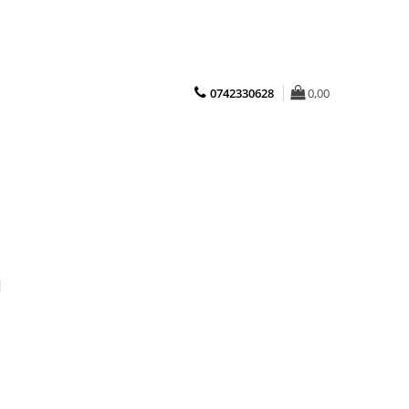
0742330628
0,00
N