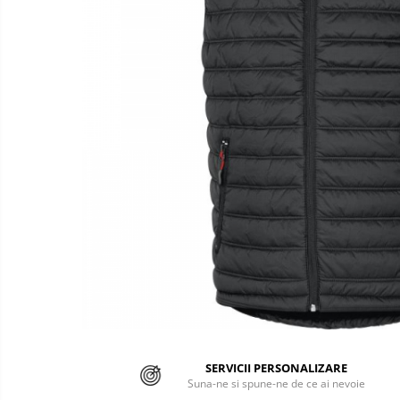
Semnalizare rutiera
Jachete/Bluze Salopeta
Pantaloni cu pieptar
Pantaloni de lucru
Pantaloni scurti
Pelerine de ploaie
Protectie termica
Reflectorizante
Softshell
Sorturi de protectie
Tricouri
Veste
SERVICII PERSONALIZARE
Suna-ne si spune-ne de ce ai nevoie
Accesorii alpinism utilitar