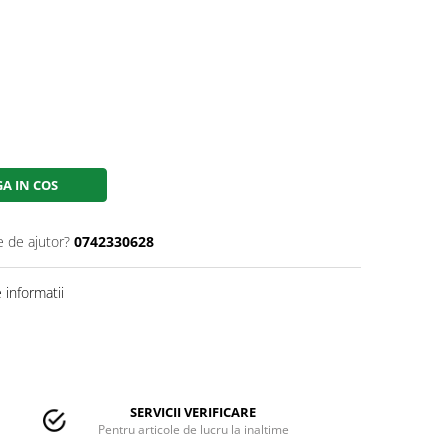
A IN COS
e de ajutor?
0742330628
informatii
SERVICII VERIFICARE
Pentru articole de lucru la inaltime