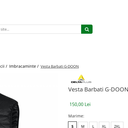
cii /
Imbracaminte /
Vesta Barbati G-DOON
Vesta Barbati G-DOO
150,00 Lei
Marime
:
S
M
L
XL
2XL