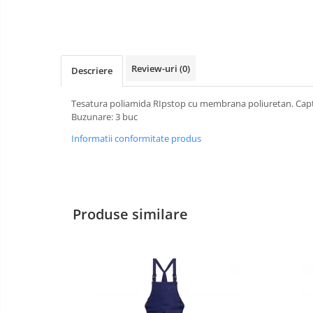
Bucle
Carabiniere
Review-uri
(0)
Descriere
Centuri
Mijloace de legatura
Tesatura poliamida RIpstop cu membrana poliuretan. Captu
Buzunare: 3 buc
Opritoare de cadere
Informatii conformitate produs
Puncte de ancorare
Sisteme de acces in canale
Pantofi de protectie
Produse similare
Sandale de protectie
Bocanci de protectie
Accesorii
Cizme de protectie