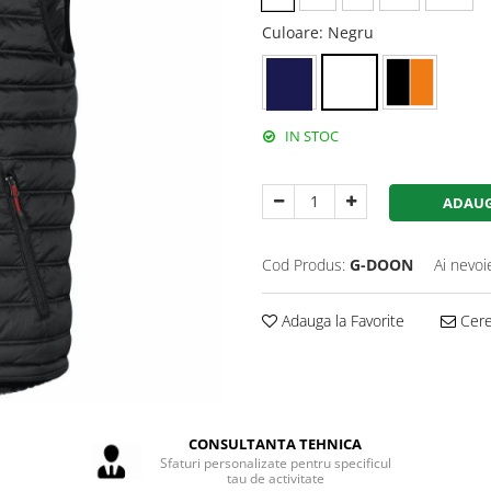
Culoare
: Negru
IN STOC
ADAUG
Cod Produs:
G-DOON
Ai nevoi
Adauga la Favorite
Cere 
CONSULTANTA TEHNICA
Sfaturi personalizate pentru specificul
tau de activitate