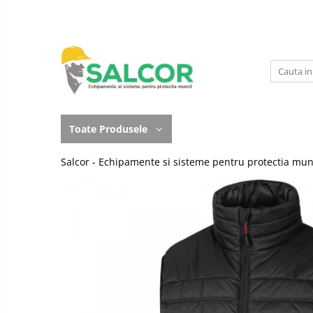
Toate Produsele
Imbracaminte
Accesorii
Lucru la Inaltime
Incaltaminte
Articole unica folosinta
Toate Produsele
Manusi
Camasi
Salcor - Echipamente si sisteme pentru protectia mun
Outdoor
Combinezoane
Curatenie si igiena
Costum-Salopeta
Protectia capului
Halate de lucru
Protectie auditiva
Hanorace
Protectie Respiratorie
Imbracaminte Femei
Protectie vizuala
Jachete de iarna