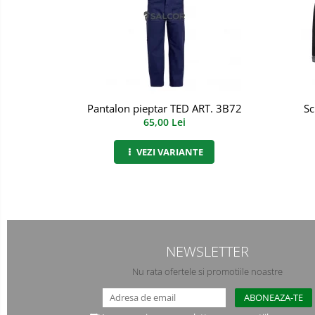
Incaltaminte alba de protectie
Incaltaminte ESD
Pantofi fara protectie
Protectie chimica
Pantalon pieptar TED ART. 3B72
Sc
65,00 Lei
Saboti
VEZI VARIANTE
Manecute
Manusi fibre speciale
Manusi fibre speciale impregnate
Manusi latex
NEWSLETTER
Manusi neopren
Nu rata ofertele si promotiile noastre
Manusi nitril
Manusi piele