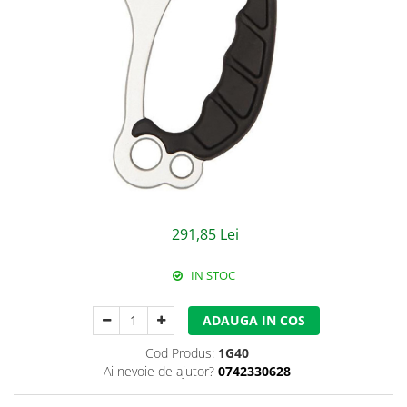
Jachete/Bluze Salopeta
Pantaloni cu pieptar
Pantaloni de lucru
Pantaloni scurti
Pelerine de ploaie
Protectie termica
Reflectorizante
291,85 Lei
Softshell
IN STOC
Sorturi de protectie
ADAUGA IN COS
Tricouri
Cod Produs:
1G40
Veste
Ai nevoie de ajutor?
0742330628
Lucru la Inaltime