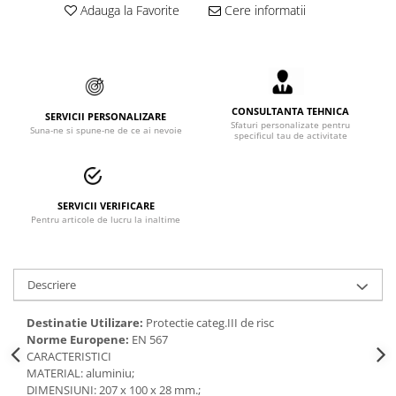
Adauga la Favorite
Cere informatii
Accesorii alpinism utilitar
Bucle
Carabiniere
CONSULTANTA TEHNICA
Centuri
SERVICII PERSONALIZARE
Sfaturi personalizate pentru
Suna-ne si spune-ne de ce ai nevoie
specificul tau de activitate
Mijloace de legatura
Opritoare de cadere
SERVICII VERIFICARE
Puncte de ancorare
Pentru articole de lucru la inaltime
Sisteme de acces in canale
Descriere
Incaltaminte
Pantofi de protectie
Destinatie Utilizare:
Protectie categ.III de risc
Norme Europene:
EN 567
Sandale de protectie
CARACTERISTICI
MATERIAL: aluminiu;
Bocanci de protectie
DIMENSIUNI: 207 x 100 x 28 mm.;