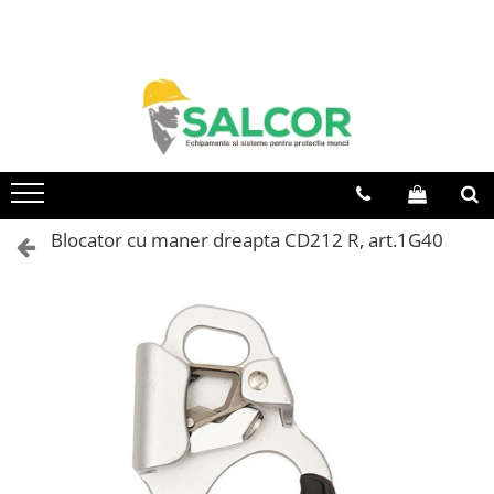
Toate Produsele
Imbracaminte
Accesorii
Articole unica folosinta
Camasi
Blocator cu maner dreapta CD212 R, art.1G40
Combinezoane
Costum-Salopeta
Halate de lucru
Hanorace
Imbracaminte Femei
Jachete de iarna