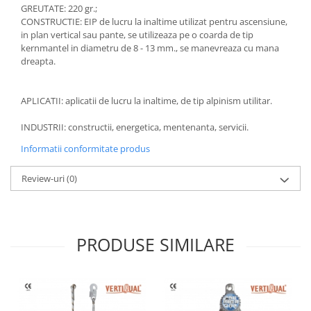
GREUTATE: 220 gr.;
Accesorii
CONSTRUCTIE: EIP de lucru la inaltime utilizat pentru ascensiune,
in plan vertical sau pante, se utilizeaza pe o coarda de tip
Cizme de protectie
kernmantel in diametru de 8 - 13 mm., se manevreaza cu mana
dreapta.
Incaltaminte alba de protectie
Incaltaminte ESD
APLICATII: aplicatii de lucru la inaltime, de tip alpinism utilitar.
Pantofi fara protectie
INDUSTRII: constructii, energetica, mentenanta, servicii.
Protectie chimica
Informatii conformitate produs
Saboti
Review-uri
(0)
Manusi
Manecute
PRODUSE SIMILARE
Manusi fibre speciale
Manusi fibre speciale impregnate
Manusi latex