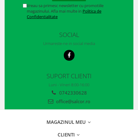
Casti
Vreau sa primesc newsletter cu promotiile
magazinului. Afla mai multe in
Politica de
Caciuli
Confidentialitate
Sepci
SOCIAL
Protectie auditiva
Urmareste-ne in social media
Antifoane
Protectie Respiratorie
Filtre
SUPORT CLIENTI
Semimasti
Luni - Vineri 8:00-16:00
0742330628
Protectie vizuala
office@salcor.ro
Ochelari
Viziere de protectie
MAGAZINUL MEU
Semnalizare rutiera
CLIENTI