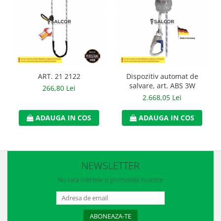
Manusi neopren
Manusi nitril
Manusi piele
Manusi PVC
ART. 21 2122
Dispozitiv automat de
Manusi textil
salvare, art. ABS 3W
266,80 Lei
2.668,05 Lei
Manusi tricot impregnat
Manusi zale
ADAUGA IN COS
ADAUGA IN COS
Outdoor
Imbracaminte Outdoor
NEWSLETTER
Incaltaminte Outdoor
Nu rata ofertele si promotiile noastre
Curatenie si igiena
Protectia capului